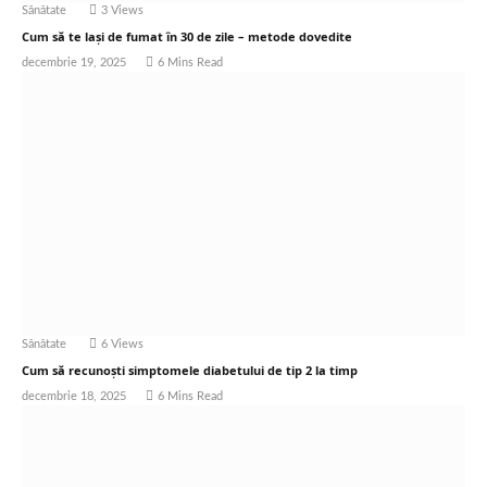
Sănătate
3
Views
Cum să te lași de fumat în 30 de zile – metode dovedite
decembrie 19, 2025
6 Mins Read
Sănătate
6
Views
Cum să recunoști simptomele diabetului de tip 2 la timp
decembrie 18, 2025
6 Mins Read