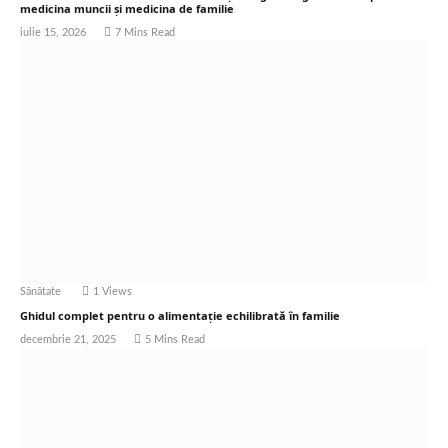
medicina muncii și medicina de familie
iulie 15, 2026
7 Mins Read
Sănătate
1
Views
Ghidul complet pentru o alimentație echilibrată în familie
decembrie 21, 2025
5 Mins Read