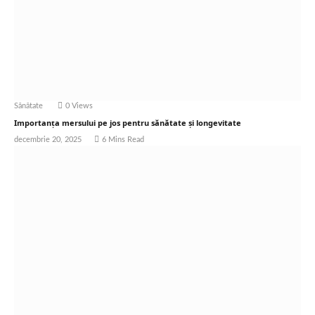
Sănătate
0
Views
Importanța mersului pe jos pentru sănătate și longevitate
decembrie 20, 2025
6 Mins Read