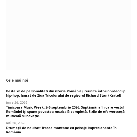
Cele mai noi
Peste 70 de personalități din istoria României, reunite într-un videoclip
hip-hop, lansat de Ziua Tricolorului de regizorul Richard Stan (Kartel)
iunie 26, 2026
Timișoara Music Week: 2-6 septembrie 2026. Săptămâna în care vestul
României își spune povestea muzicală completă, 5 zile de eferversceță
muzicală și inovație.
mai 20, 2026
Drumeții de neuitat: Trasee montane cu peisaje impresionante în
România