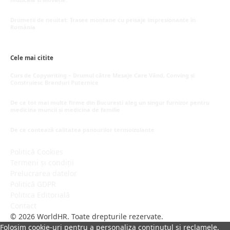
mai 20, 2026
Drumeții de neuitat: Trasee montane cu peisaje impresionante în
România
mai 16, 2026
Cele mai citite
Curs de Copywriting – Drumul către Mesaje Care Vând, Conving și
Construiesc Branduri Puternice
iulie 22, 2026
De ce tot mai multe firme din București aleg un singur furnizor pentru
medicina muncii și medicina de familie
iulie 15, 2026
De ce contează calitatea panourilor termoizolante
iulie 1, 2026
Politică Cookies
Termeni și condiții
Prelucrarea datelor
Politică GDPR
Politica Editorială
Contact
© 2026 WorldHR. Toate drepturile rezervate.
Folosim cookie-uri pentru a personaliza conținutul și reclamele,