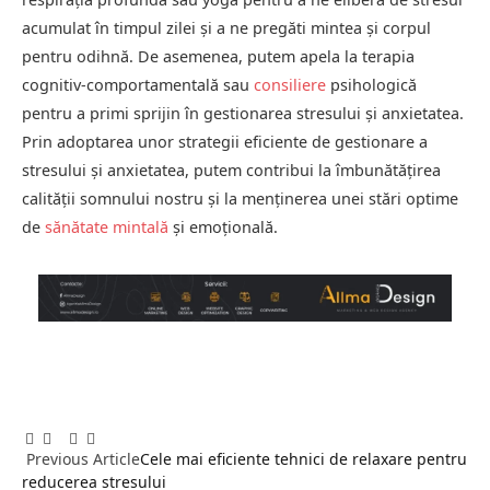
acumulat în timpul zilei și a ne pregăti mintea și corpul
pentru odihnă. De asemenea, putem apela la terapia
cognitiv-comportamentală sau
consiliere
psihologică
pentru a primi sprijin în gestionarea stresului și anxietatea.
Prin adoptarea unor strategii eficiente de gestionare a
stresului și anxietatea, putem contribui la îmbunătățirea
calității somnului nostru și la menținerea unei stări optime
de
sănătate mintală
și emoțională.
Facebook
Twitter
Pinterest
LinkedIn
Tumblr
Email
Previous Article
Cele mai eficiente tehnici de relaxare pentru
reducerea stresului