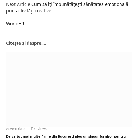
Next Article
Cum să îți îmbunătățești sănătatea emoțională
prin activități creative
WorldHR
Website
Citește și despre....
Advertoriale
0
Views
De ce tot mai multe firme din București aleg un singur furnizor pentru