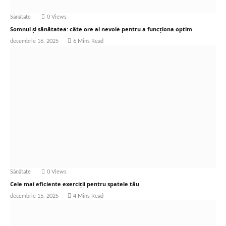
Sănătate
0
Views
Somnul și sănătatea: câte ore ai nevoie pentru a funcționa optim
decembrie 16, 2025
6 Mins Read
Sănătate
0
Views
Cele mai eficiente exerciții pentru spatele tău
decembrie 15, 2025
4 Mins Read