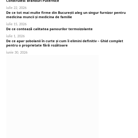
Construiesc Branduri Puternice
iulie 22, 2026
De ce tot mai multe firme din București aleg un singur furnizor pentru
medicina muncii și medicina de familie
iulie 15, 2026
De ce contează calitatea panourilor termoizolante
iulie 1, 2026
De ce apar șobolanii în curte și cum îi elimini definitiv – Ghid complet
pentru o proprietate fără rozătoare
iunie 30, 2026