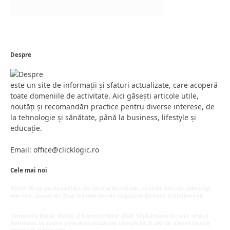
Despre
este un site de informații și sfaturi actualizate, care acoperă
toate domeniile de activitate. Aici găsești articole utile,
noutăți și recomandări practice pentru diverse interese, de
la tehnologie și sănătate, până la business, lifestyle și
educație.
Email: office@clicklogic.ro
Cele mai noi
Peste 70 de personalități din istoria României, reunite într-un videoclip
hip-hop, lansat de Ziua Tricolorului de regizorul Richard Stan (Kartel)
iunie 26, 2026
Timișoara Music Week: 2-6 septembrie 2026. Săptămâna în care vestul
României își spune povestea muzicală completă, 5 zile de eferversceță
muzicală și inovație.