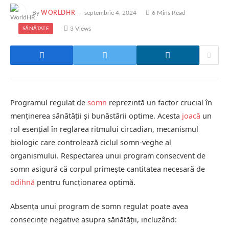
By
WORLDHR
septembrie 4, 2024
6 Mins Read
3
Views
SĂNĂTATE
Programul regulat de
somn
reprezintă un factor crucial în
menținerea sănătății și bunăstării optime. Acesta
joacă
un
rol esențial în reglarea ritmului circadian, mecanismul
biologic care controlează ciclul somn-veghe al
organismului. Respectarea unui program consecvent de
somn asigură că corpul primește cantitatea necesară de
odihnă
pentru funcționarea optimă.
Absența unui program de somn regulat poate avea
consecințe negative asupra sănătății, incluzând: