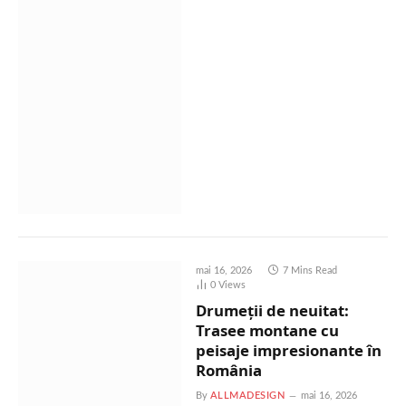
mai 16, 2026
7 Mins Read
0
Views
Drumeții de neuitat:
Trasee montane cu
peisaje impresionante în
România
By
ALLMADESIGN
mai 16, 2026