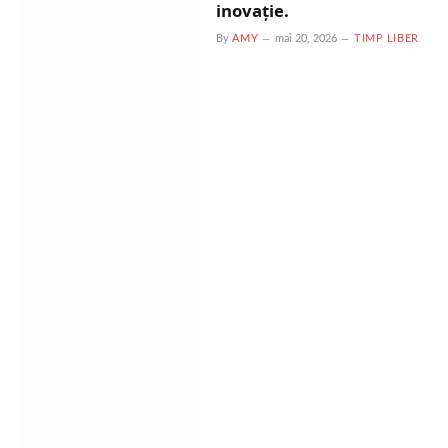
inovație.
By
AMY
mai 20, 2026
TIMP LIBER