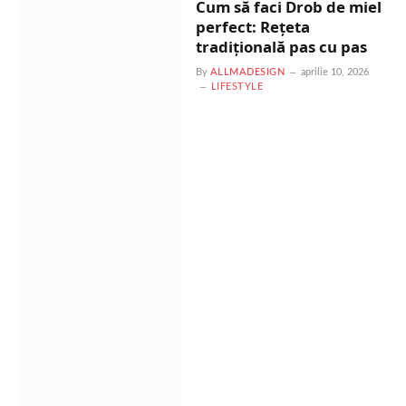
Cum să faci Drob de miel
perfect: Rețeta
tradițională pas cu pas
By
ALLMADESIGN
aprilie 10, 2026
LIFESTYLE