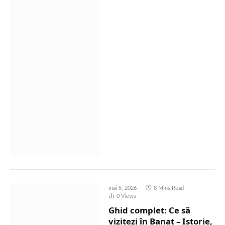
mai 5, 2026
8 Mins Read
0
Views
Ghid complet: Ce să
vizitezi în Banat – Istorie,