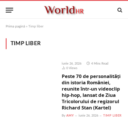
Prima pagină
»
Timp liber
TIMP LIBER
iunie 26, 2026
4 Mins Read
0
Views
Peste 70 de personalități
din istoria României,
reunite într-un videoclip
hip-hop, lansat de Ziua
Tricolorului de regizorul
Richard Stan (Kartel)
By
AMY
iunie 26, 2026
TIMP LIBER