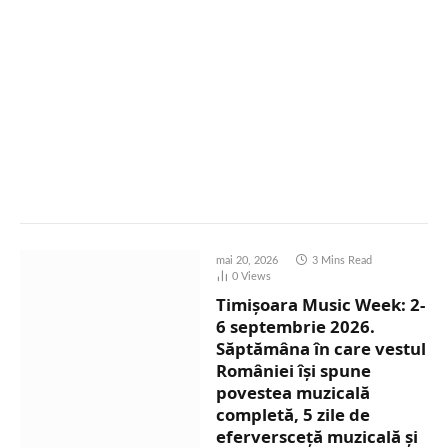
mai 20, 2026
3 Mins Read
0
Views
Timișoara Music Week: 2-
6 septembrie 2026.
Săptămâna în care vestul
României își spune
povestea muzicală
completă, 5 zile de
eferversceță muzicală și