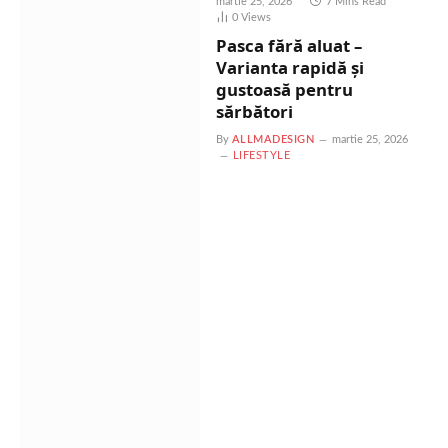
martie 25, 2026
7 Mins Read
0
Views
Pasca fără aluat –
Varianta rapidă și
gustoasă pentru
sărbători
By
ALLMADESIGN
martie 25, 2026
LIFESTYLE