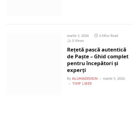
martie 5, 2026
6 Mins Read
0
Views
Rețetă pască autentică
de Paște – Ghid complet
pentru începători și
experți
By
ALLMADESIGN
martie 5, 2026
TIMP LIBER