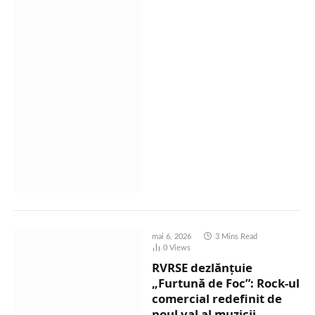
mai 6, 2026
3 Mins Read
0
Views
RVRSE dezlănțuie
„Furtună de Foc”: Rock-ul
comercial redefinit de
noul val al muzicii