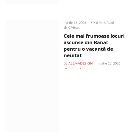
martie 15, 2026
8 Mins Read
0
Views
Cele mai frumoase locuri
ascunse din Banat
pentru o vacanță de
neuitat
By
ALLMADESIGN
martie 15, 2026
LIFESTYLE