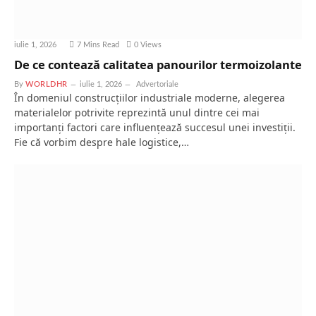
iulie 1, 2026
7 Mins Read
0
Views
De ce contează calitatea panourilor termoizolante
By
WORLDHR
iulie 1, 2026
Advertoriale
În domeniul construcțiilor industriale moderne, alegerea
materialelor potrivite reprezintă unul dintre cei mai
importanți factori care influențează succesul unei investiții.
Fie că vorbim despre hale logistice,…