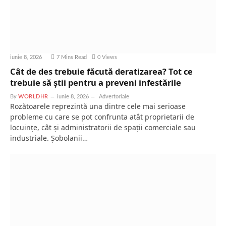
iunie 8, 2026
7 Mins Read
0
Views
Cât de des trebuie făcută deratizarea? Tot ce
trebuie să știi pentru a preveni infestările
By
WORLDHR
iunie 8, 2026
Advertoriale
Rozătoarele reprezintă una dintre cele mai serioase
probleme cu care se pot confrunta atât proprietarii de
locuințe, cât și administratorii de spații comerciale sau
industriale. Șobolanii…