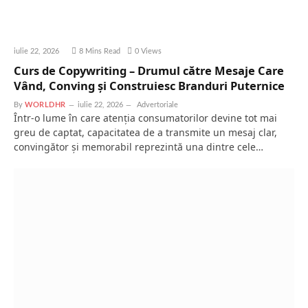
iulie 22, 2026
8 Mins Read
0
Views
Curs de Copywriting – Drumul către Mesaje Care
Vând, Conving și Construiesc Branduri Puternice
By
WORLDHR
iulie 22, 2026
Advertoriale
Într-o lume în care atenția consumatorilor devine tot mai
greu de captat, capacitatea de a transmite un mesaj clar,
convingător și memorabil reprezintă una dintre cele…