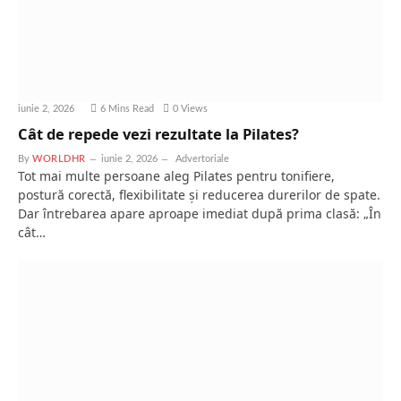
iunie 2, 2026
6 Mins Read
0
Views
Cât de repede vezi rezultate la Pilates?
By
WORLDHR
iunie 2, 2026
Advertoriale
Tot mai multe persoane aleg Pilates pentru tonifiere,
postură corectă, flexibilitate și reducerea durerilor de spate.
Dar întrebarea apare aproape imediat după prima clasă: „În
cât…