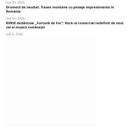
mai 20, 2026
Drumeții de neuitat: Trasee montane cu peisaje impresionante în
România
mai 16, 2026
RVRSE dezlănțuie „Furtună de Foc”: Rock-ul comercial redefinit de noul
val al muzicii românești
mai 6, 2026