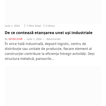
iunie 1, 2026
7 Mins Read
0
Views
De ce contează etanșarea unei uși industriale
By
WORLDHR
iunie 1, 2026
Advertoriale
În orice hală industrială, depozit logistic, centru de
distribuție sau unitate de producție, fiecare element al
construcției contribuie la eficiența întregii activități. Deși
structura metalică, panourile…