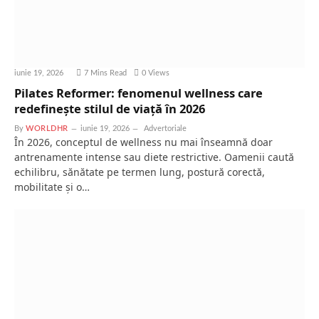
iunie 19, 2026
7 Mins Read
0
Views
Pilates Reformer: fenomenul wellness care
redefinește stilul de viață în 2026
By
WORLDHR
iunie 19, 2026
Advertoriale
În 2026, conceptul de wellness nu mai înseamnă doar
antrenamente intense sau diete restrictive. Oamenii caută
echilibru, sănătate pe termen lung, postură corectă,
mobilitate și o…