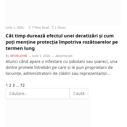
iunie 1, 2026
7 Mins Read
1
Views
Cât timp durează efectul unei deratizări și cum
poți menține protecția împotriva rozătoarelor pe
termen lung
By
WORLDHR
iunie 1, 2026
Advertoriale
Atunci când apare o infestare cu șobolani sau șoareci, una
dintre primele întrebări pe care și le pun proprietarii de
locuințe, administratorii de clădiri sau reprezentanții…
Next
1
2
3
…
72