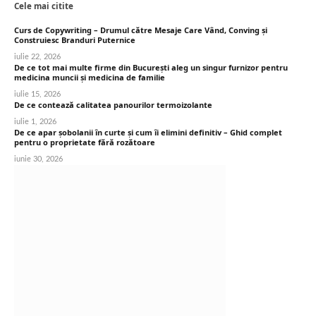
Cele mai citite
Curs de Copywriting – Drumul către Mesaje Care Vând, Conving și
Construiesc Branduri Puternice
iulie 22, 2026
De ce tot mai multe firme din București aleg un singur furnizor pentru
medicina muncii și medicina de familie
iulie 15, 2026
De ce contează calitatea panourilor termoizolante
iulie 1, 2026
De ce apar șobolanii în curte și cum îi elimini definitiv – Ghid complet
pentru o proprietate fără rozătoare
iunie 30, 2026