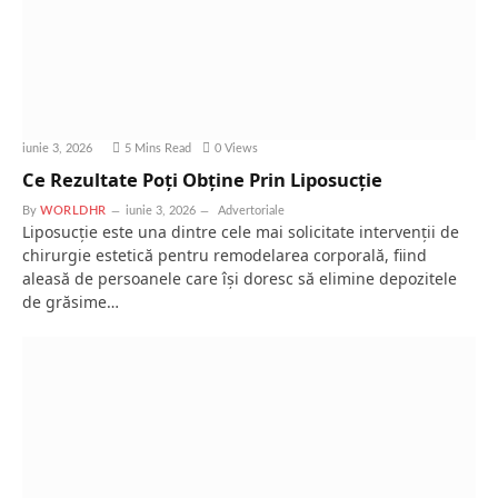
iunie 3, 2026
5 Mins Read
0
Views
Ce Rezultate Poți Obține Prin Liposucție
By
WORLDHR
iunie 3, 2026
Advertoriale
Liposucție este una dintre cele mai solicitate intervenții de
chirurgie estetică pentru remodelarea corporală, fiind
aleasă de persoanele care își doresc să elimine depozitele
de grăsime…