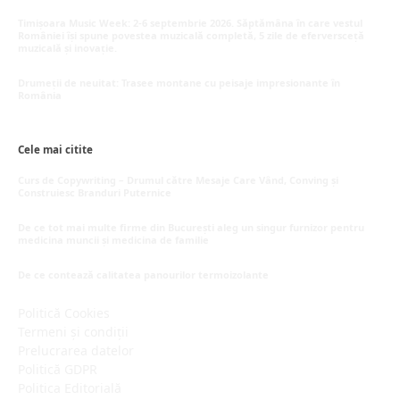
iunie 26, 2026
Timișoara Music Week: 2-6 septembrie 2026. Săptămâna în care vestul
României își spune povestea muzicală completă, 5 zile de eferversceță
muzicală și inovație.
mai 20, 2026
Drumeții de neuitat: Trasee montane cu peisaje impresionante în
România
mai 16, 2026
Cele mai citite
Curs de Copywriting – Drumul către Mesaje Care Vând, Conving și
Construiesc Branduri Puternice
iulie 22, 2026
De ce tot mai multe firme din București aleg un singur furnizor pentru
medicina muncii și medicina de familie
iulie 15, 2026
De ce contează calitatea panourilor termoizolante
iulie 1, 2026
Politică Cookies
Termeni și condiții
Prelucrarea datelor
Politică GDPR
Politica Editorială