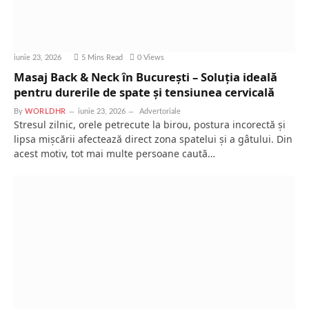
iunie 23, 2026
5 Mins Read
0
Views
Masaj Back & Neck în București – Soluția ideală
pentru durerile de spate și tensiunea cervicală
By
WORLDHR
iunie 23, 2026
Advertoriale
Stresul zilnic, orele petrecute la birou, postura incorectă și
lipsa mișcării afectează direct zona spatelui și a gâtului. Din
acest motiv, tot mai multe persoane caută…