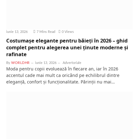
iunie 13, 2026
7 Mins Read
0
Views
Costumașe elegante pentru băieți în 2026 – ghid
complet pentru alegerea unei ținute moderne și
rafinate
By
WORLDHR
iunie 13, 2026
Advertoriale
Moda pentru copii evoluează în fiecare an, iar în 2026
accentul cade mai mult ca oricând pe echilibrul dintre
eleganță, confort și funcționalitate. Părinții nu mai…