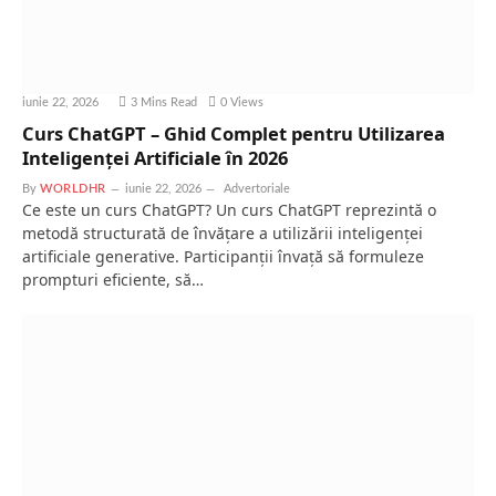
iunie 22, 2026
3 Mins Read
0
Views
Curs ChatGPT – Ghid Complet pentru Utilizarea
Inteligenței Artificiale în 2026
By
WORLDHR
iunie 22, 2026
Advertoriale
Ce este un curs ChatGPT? Un curs ChatGPT reprezintă o
metodă structurată de învățare a utilizării inteligenței
artificiale generative. Participanții învață să formuleze
prompturi eficiente, să…