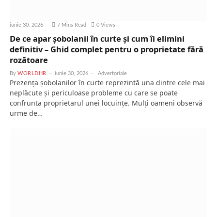
iunie 30, 2026
7 Mins Read
0
Views
De ce apar șobolanii în curte și cum îi elimini
definitiv – Ghid complet pentru o proprietate fără
rozătoare
By
WORLDHR
iunie 30, 2026
Advertoriale
Prezența șobolanilor în curte reprezintă una dintre cele mai
neplăcute și periculoase probleme cu care se poate
confrunta proprietarul unei locuințe. Mulți oameni observă
urme de…