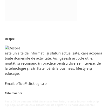
Despre
este un site de informații și sfaturi actualizate, care acoperă
toate domeniile de activitate. Aici găsești articole utile,
noutăți și recomandări practice pentru diverse interese, de
la tehnologie și sănătate, până la business, lifestyle și
educație.
Email: office@clicklogic.ro
Cele mai noi
Peste 70 de personalități din istoria României, reunite într-un videoclip
hip-hop, lansat de Ziua Tricolorului de regizorul Richard Stan (Kartel)