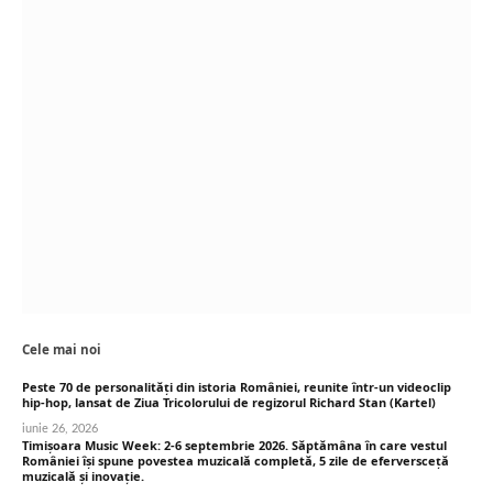
Cele mai noi
Peste 70 de personalități din istoria României, reunite într-un videoclip
hip-hop, lansat de Ziua Tricolorului de regizorul Richard Stan (Kartel)
iunie 26, 2026
Timișoara Music Week: 2-6 septembrie 2026. Săptămâna în care vestul
României își spune povestea muzicală completă, 5 zile de eferversceță
muzicală și inovație.