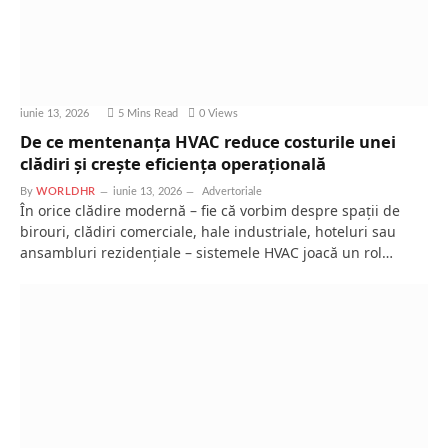
iunie 13, 2026
5 Mins Read
0
Views
De ce mentenanța HVAC reduce costurile unei
clădiri și crește eficiența operațională
By
WORLDHR
iunie 13, 2026
Advertoriale
În orice clădire modernă – fie că vorbim despre spații de
birouri, clădiri comerciale, hale industriale, hoteluri sau
ansambluri rezidențiale – sistemele HVAC joacă un rol…