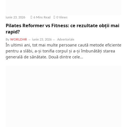
iunie 23, 2026
6 Mins Read
0
Views
Pilates Reformer vs Fitness: ce rezultate obții mai
rapid?
By
WORLDHR
iunie 23, 2026
Advertoriale
În ultimii ani, tot mai multe persoane caută metode eficiente
pentru a slăbi, a-și tonifia corpul și a-și îmbunătăți starea
generală de sănătate. Două dintre cele…