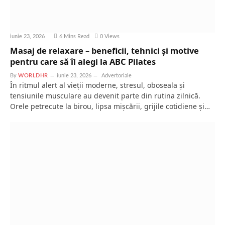
iunie 23, 2026
6 Mins Read
0
Views
Masaj de relaxare – beneficii, tehnici și motive
pentru care să îl alegi la ABC Pilates
By
WORLDHR
iunie 23, 2026
Advertoriale
În ritmul alert al vieții moderne, stresul, oboseala și
tensiunile musculare au devenit parte din rutina zilnică.
Orele petrecute la birou, lipsa mișcării, grijile cotidiene și…