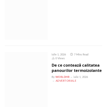
iulie 1, 2026
7 Mins Read
0
Views
De ce contează calitatea
panourilor termoizolante
By
WORLDHR
iulie 1, 2026
ADVERTORIALE