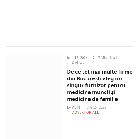
iulie 15, 2026
7 Mins Read
0
Views
De ce tot mai multe firme
din București aleg un
singur furnizor pentru
medicina muncii și
medicina de familie
By
ALIN
iulie 15, 2026
ADVERTORIALE