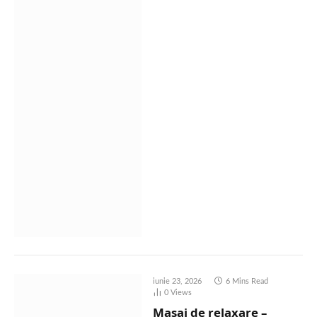
iunie 23, 2026
6 Mins Read
0
Views
Masaj de relaxare –