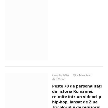
iunie 26, 2026
4 Mins Read
0
Views
Peste 70 de personalități
din istoria României,
reunite într-un videoclip
hip-hop, lansat de Ziua
Tricolorului de regizorul