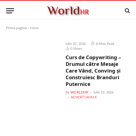
Prima pagină
»
News
iulie 22, 2026
8 Mins Read
0
Views
Curs de Copywriting –
Drumul către Mesaje
Care Vând, Conving și
Construiesc Branduri
Puternice
By
WORLDHR
iulie 22, 2026
ADVERTORIALE