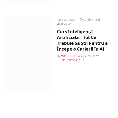
iunie 22, 2026
3 Mins Read
0
Views
Curs Inteligență
Artificială – Tot Ce
Trebuie Să Știi Pentru a
Începe o Carieră în AI
By
WORLDHR
iunie 22, 2026
ADVERTORIALE