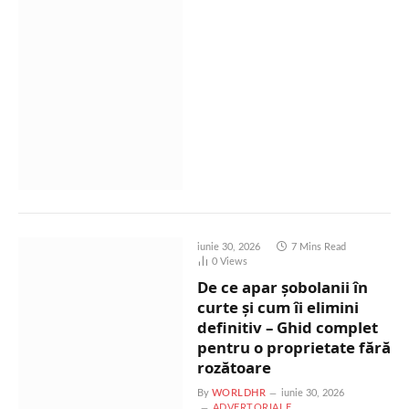
iunie 30, 2026
7 Mins Read
0
Views
De ce apar șobolanii în
curte și cum îi elimini
definitiv – Ghid complet
pentru o proprietate fără
rozătoare
By
WORLDHR
iunie 30, 2026
ADVERTORIALE