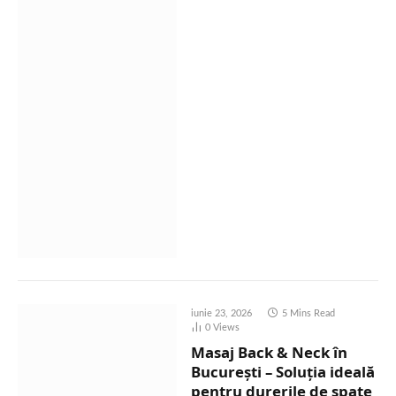
iunie 23, 2026
5 Mins Read
0
Views
Masaj Back & Neck în
București – Soluția ideală
pentru durerile de spate