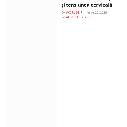
și tensiunea cervicală
By
WORLDHR
iunie 23, 2026
ADVERTORIALE