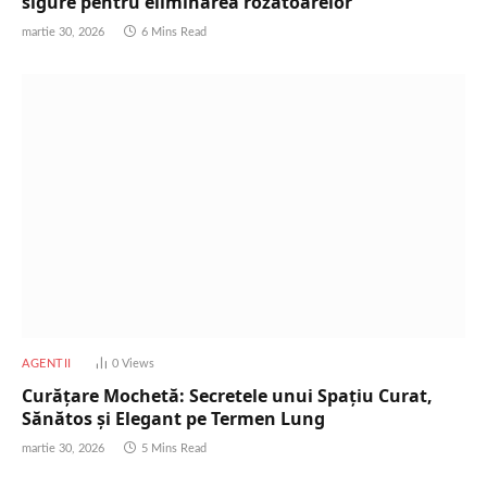
sigure pentru eliminarea rozătoarelor
martie 30, 2026
6 Mins Read
AGENTII
0
Views
Curățare Mochetă: Secretele unui Spațiu Curat,
Sănătos și Elegant pe Termen Lung
martie 30, 2026
5 Mins Read