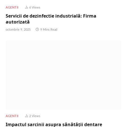
AGENTII
6
Views
Servicii de dezinfectie industrială: Firma
autorizată
octombrie 9, 2025
9 Mins Read
AGENTII
2
Views
Impactul sarcinii asupra sănătății dentare