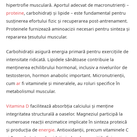
hipertrofie musculară. Aportul adecvat de macronutrienți –
proteine
, carbohidrați și lipide – este fundamental pentru
susținerea efortului fizic și recuperarea post-antrenament.
Proteinele furnizează aminoacizii necesari pentru sinteza și
repararea țesutului muscular.
Carbohidrații asigură energia primară pentru exercițiile de
intensitate ridicată. Lipidele sănătoase contribuie la
menținerea echilibrului hormonal, inclusiv a nivelurilor de
testosteron, hormon anabolic important. Micronutrienții,
cum
ar
fi vitaminele și mineralele, au roluri specifice în
metabolismul muscular.
Vitamina D
facilitează absorbția calciului și menține
integritatea structurală a oaselor. Magneziul participă la
numeroase reacții enzimatice implicate în sinteza proteică
și producția de
energie
. Antioxidanții, precum vitaminele C