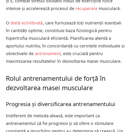
și E, combat stresul oxidativ indus de exercițiile fizice
intense și accelerează procesul de
recuperare
musculară.
O
dietă echilibrată
, care furnizează toți nutrienții esențiali
în cantități optime, constituie baza fiziologică pentru
hipertrofia musculară eficientă. Planificarea atentă a
aportului nutritiv, în concordanță cu cerințele individuale și
obiectivele de
antrenament
, este crucială pentru
maximizarea rezultatelor în dezvoltarea masei musculare.
Rolul antrenamentului de forță în
dezvoltarea masei musculare
Progresia și diversificarea antrenamentului
Indiferent de metoda aleasă, este important ca
antrenamentul să fie progresiv și să ofere o stimulare
constantă a mușchilor pentru a-i determina să crească. Un