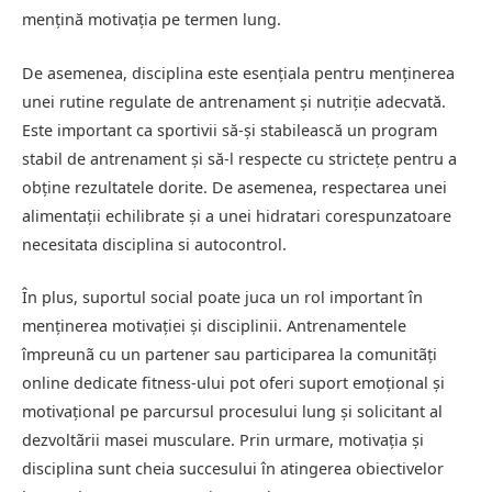
mențină motivația pe termen lung.
De asemenea, disciplina este esențiala pentru menținerea
unei rutine regulate de antrenament și nutriție adecvată.
Este important ca sportivii să-și stabilească un program
stabil de antrenament și să-l respecte cu strictețe pentru a
obține rezultatele dorite. De asemenea, respectarea unei
alimentații echilibrate și a unei hidratari corespunzatoare
necesitata disciplina si autocontrol.
În plus, suportul social poate juca un rol important în
menținerea motivației și disciplinii. Antrenamentele
împreunã cu un partener sau participarea la comunitãți
online dedicate fitness-ului pot oferi suport emoţional şi
motivaţional pe parcursul procesului lung şi solicitant al
dezvoltãrii masei musculare. Prin urmare, motivaţia şi
disciplina sunt cheia succesului în atingerea obiectivelor