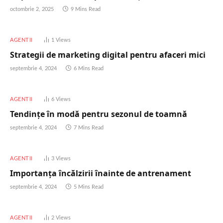
octombrie 2, 2025
9 Mins Read
AGENTII
1
Views
Strategii de marketing digital pentru afaceri mici
septembrie 4, 2024
6 Mins Read
AGENTII
6
Views
Tendințe în modă pentru sezonul de toamnă
septembrie 4, 2024
7 Mins Read
AGENTII
3
Views
Importanța încălzirii înainte de antrenament
septembrie 4, 2024
5 Mins Read
AGENTII
2
Views