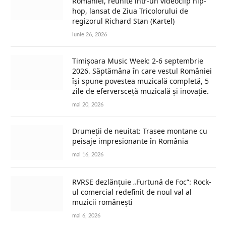
României, reunite într-un videoclip hip-
hop, lansat de Ziua Tricolorului de
regizorul Richard Stan (Kartel)
iunie 26, 2026
Timișoara Music Week: 2-6 septembrie
2026. Săptămâna în care vestul României
își spune povestea muzicală completă, 5
zile de eferversceță muzicală și inovație.
mai 20, 2026
Drumeții de neuitat: Trasee montane cu
peisaje impresionante în România
mai 16, 2026
RVRSE dezlănțuie „Furtună de Foc”: Rock-
ul comercial redefinit de noul val al
muzicii românești
mai 6, 2026