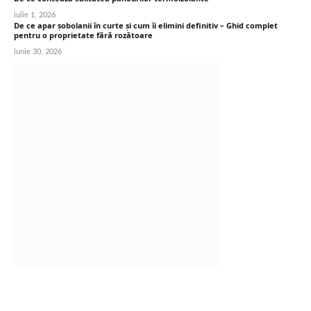
iulie 1, 2026
De ce apar șobolanii în curte și cum îi elimini definitiv – Ghid complet
pentru o proprietate fără rozătoare
iunie 30, 2026