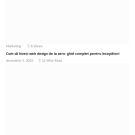
Marketing
8
Views
Cum să înveți web design de la zero: ghid complet pentru începători
decembrie 5, 2025
12 Mins Read