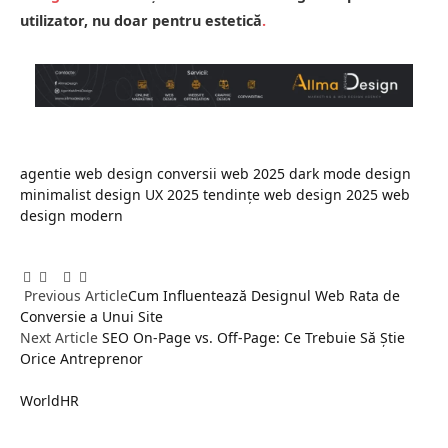
utilizator, nu doar pentru estetică
.
agentie web design
conversii web 2025
dark mode
design
minimalist
design UX 2025
tendințe web design 2025
web
design modern
Facebook
Twitter
Pinterest
LinkedIn
Tumblr
Email
Previous Article
Cum Influentează Designul Web Rata de
Conversie a Unui Site
Next Article
SEO On-Page vs. Off-Page: Ce Trebuie Să Știe
Orice Antreprenor
WorldHR
Website