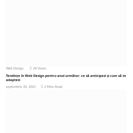
Web Design
28
Views
Tendințe în Web Design pentru anul următor: ce să anticipezi și cum să te
adaptezi
septembrie 20, 2025
2 Mins Read