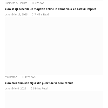
Business & Finanțe
0
Views
Cum să îți deschizi un magazin online în România și ce costuri implică
octombrie 19, 2025
7 Mins Read
Marketing
19
Views
Cum creezi un site sigur din punct de vedere tehnic
octombrie 8, 2025
5 Mins Read