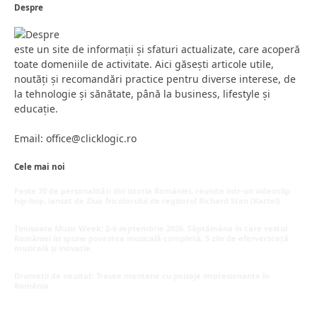
Despre
este un site de informații și sfaturi actualizate, care acoperă
toate domeniile de activitate. Aici găsești articole utile,
noutăți și recomandări practice pentru diverse interese, de
la tehnologie și sănătate, până la business, lifestyle și
educație.
Email: office@clicklogic.ro
Cele mai noi
Peste 70 de personalități din istoria României, reunite într-un videoclip
hip-hop, lansat de Ziua Tricolorului de regizorul Richard Stan (Kartel)
iunie 26, 2026
Timișoara Music Week: 2-6 septembrie 2026. Săptămâna în care vestul
României își spune povestea muzicală completă, 5 zile de eferversceță
muzicală și inovație.
mai 20, 2026
Drumeții de neuitat: Trasee montane cu peisaje impresionante în
România
mai 16, 2026