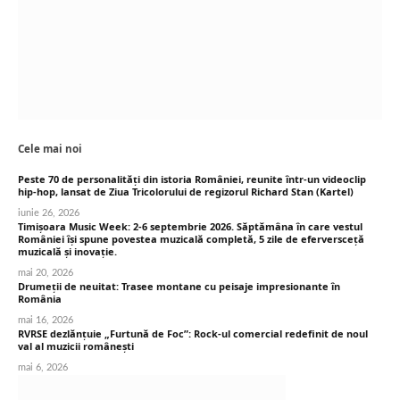
Cele mai noi
Peste 70 de personalități din istoria României, reunite într-un videoclip
hip-hop, lansat de Ziua Tricolorului de regizorul Richard Stan (Kartel)
iunie 26, 2026
Timișoara Music Week: 2-6 septembrie 2026. Săptămâna în care vestul
României își spune povestea muzicală completă, 5 zile de eferversceță
muzicală și inovație.
mai 20, 2026
Drumeții de neuitat: Trasee montane cu peisaje impresionante în
România
mai 16, 2026
RVRSE dezlănțuie „Furtună de Foc”: Rock-ul comercial redefinit de noul
val al muzicii românești
mai 6, 2026