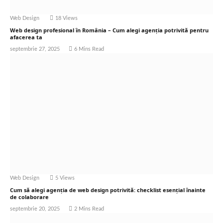
Web Design
18
Views
Web design profesional în România – Cum alegi agenția potrivită pentru
afacerea ta
septembrie 27, 2025
6 Mins Read
Web Design
5
Views
Cum să alegi agenția de web design potrivită: checklist esențial înainte
de colaborare
septembrie 20, 2025
2 Mins Read