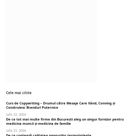
Cele mai citite
Curs de Copywriting – Drumul către Mesaje Care Vând, Conving și
Construiesc Branduri Puternice
iulie 22, 2026
De ce tot mai multe firme din București aleg un singur furnizor pentru
medicina muncii și medicina de familie
iulie 15, 2026
De ce contează calitatea panourilor termoizolante