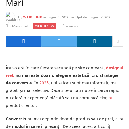
Mari
By
WORLDHR
august 3, 2025
Updated:
august 7, 2025
5 Mins Read
6
Views
WEB DESIGN
Într-o eră în care fiecare secundă pe site contează,
designul
web
nu mai este doar o alegere estetică, ci o strategie
de conversie
. În
2025
, utilizatorii sunt mai informați, mai
grăbiți și mai selectivi. Dacă site-ul tău nu se încarcă rapid,
nu oferă o experiență plăcută sau nu comunică clar,
ai
pierdut clientul.
Conversia
nu mai depinde doar de produs sau de preț, ci și
de
modul în care îl prezinți
. De aceea, acest articol îți