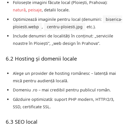
Folosește imagini făcute local (Ploiești, Prahova):
natură
,
peisaje
, detalii locale.
Optimizează imaginile pentru local (denumiri:
biserica-
ploiesti.webp
,
centru-ploiesti.jpg
etc.).
Include denumiri de localități în conținut: „serviciile
noastre în Ploiești”, „web design în Prahova”.
6.2 Hosting și domenii locale
Alege un provider de hosting românesc – latență mai
mică pentru audiență locală.
Domeniu .ro – mai credibil pentru publicul român.
Găzduire optimizată: suport PHP modern, HTTP/2/3,
SSD, certificate SSL.
6.3 SEO local