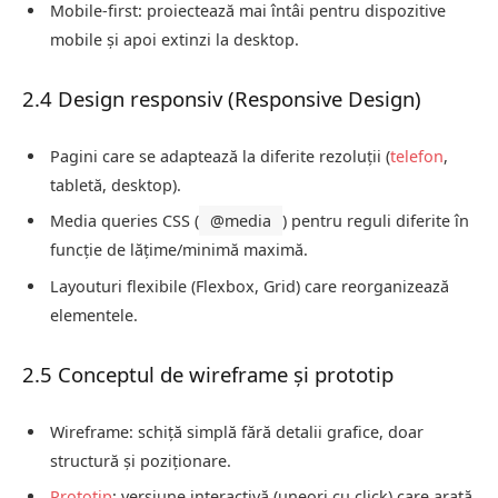
Mobile-first: proiectează mai întâi pentru dispozitive
mobile și apoi extinzi la desktop.
2.4 Design responsiv (Responsive Design)
Pagini care se adaptează la diferite rezoluții (
telefon
,
tabletă, desktop).
Media queries CSS (
@media
) pentru reguli diferite în
funcție de lățime/minimă maximă.
Layouturi flexibile (Flexbox, Grid) care reorganizează
elementele.
2.5 Conceptul de wireframe și prototip
Wireframe: schiță simplă fără detalii grafice, doar
structură și poziționare.
Prototip
: versiune interactivă (uneori cu click) care arată