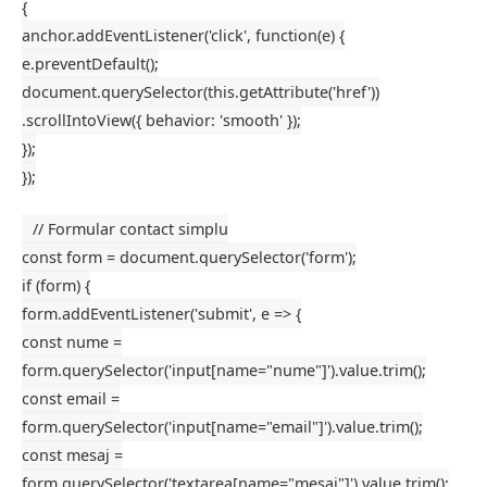
{
anchor.
addEventListener
(
'click'
,
function
(
e
) {
e.
preventDefault
();
document
.
querySelector
(
this
.
getAttribute
(
'href'
))
.
scrollIntoView
({
behavior
:
'smooth'
});
});
});
// Formular contact simplu
const
form =
document
.
querySelector
(
'form'
);
if
(form) {
form.
addEventListener
(
'submit'
,
e
=> {
const
nume =
form.
querySelector
(
'input[name="nume"]'
).
value
.
trim
();
const
email =
form.
querySelector
(
'input[name="email"]'
).
value
.
trim
();
const
mesaj =
form.
querySelector
(
'textarea[name="mesaj"]'
).
value
.
trim
();