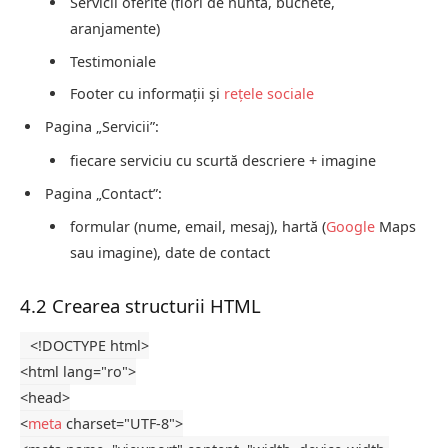
Servicii oferite (flori de nuntă, buchete,
aranjamente)
Testimoniale
Footer cu informații și
rețele sociale
Pagina „Servicii”:
fiecare serviciu cu scurtă descriere + imagine
Pagina „Contact”:
formular (nume, email, mesaj), hartă (
Google
Maps
sau imagine), date de contact
4.2 Crearea structurii HTML
<!DOCTYPE
html
>
<
html
lang
=
"ro"
>
<
head
>
<
meta
charset
=
"UTF-8"
>