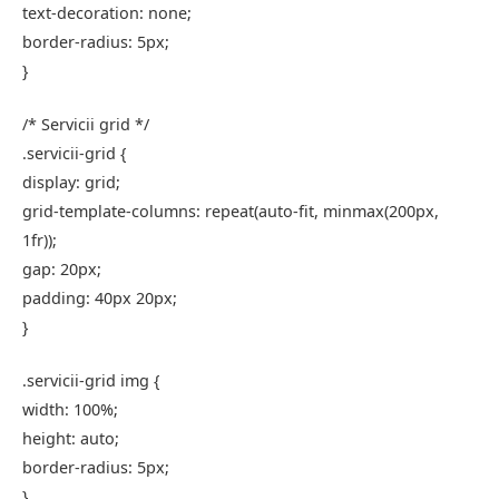
text-decoration
: none;
border-radius
:
5px
;
}
/* Servicii grid */
.servicii-grid
{
display
: grid;
grid-template-columns
:
repeat
(auto-fit,
minmax
(
200px
,
1
fr));
gap
:
20px
;
padding
:
40px
20px
;
}
.servicii-grid
img
{
width
:
100%
;
height
: auto;
border-radius
:
5px
;
}