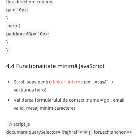
flex-direction
: column;
gap
:
10px
;
}
.hero
{
padding
:
60px
10px
;
}
}
4.4 Funcționalitate minimă JavaScript
Scroll suav pentru
linkuri interne
(ex: „Acasă” →
secțiunea hero)
Validarea formularului de contact (nume ≠ gol, email
valid, mesaj minim caractere)
// script.js
document
.
querySelectorAll
(
'a[href^="#"]'
).
forEach
(
anchor
=>