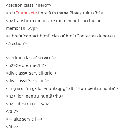
<
section
class
=
"hero"
>
<
h1
>
Frumusețe
florală în inima Ploieștiului
</
h1
>
<
p
>Transformăm fiecare moment într-un buchet
memorabil.
</
p
>
<
a
href
=
"contact.html"
class
=
"btn"
>Contactează-ne
</
a
>
</
section
>
<
section
class
=
"servicii"
>
<
h2
>Ce oferim
</
h2
>
<
div
class
=
"servicii-grid"
>
<
div
class
=
"serviciu"
>
<
img
src
=
"img/flori-nunta.jpg"
alt
=
"Flori pentru nuntă"
>
<
h3
>Flori pentru nuntă
</
h3
>
<
p
>… descriere …
</
p
>
</
div
>
<!-- alte servicii -->
</
div
>