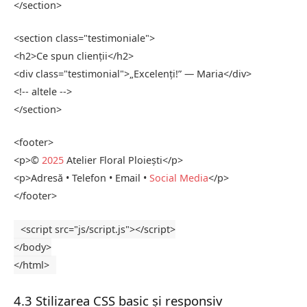
</
section
>
<
section
class
=
"testimoniale"
>
<
h2
>Ce spun clienții
</
h2
>
<
div
class
=
"testimonial"
>„Excelenți!” — Maria
</
div
>
<!-- altele -->
</
section
>
<
footer
>
<
p
>©
2025
Atelier Floral Ploiești
</
p
>
<
p
>Adresă • Telefon • Email •
Social Media
</
p
>
</
footer
>
<
script
src
=
"js/script.js"
>
</
script
>
</
body
>
</
html
>
4.3 Stilizarea CSS basic și responsiv