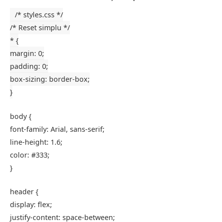
/* styles.css */
/* Reset simplu */
* {
margin
:
0
;
padding
:
0
;
box-sizing
: border-box;
}
body
{
font-family
: Arial, sans-serif;
line-height
:
1.6
;
color
:
#333
;
}
header
{
display
: flex;
justify-content
: space-between;