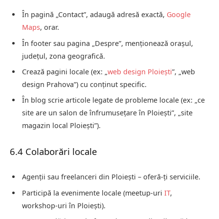
În pagină „Contact”, adaugă adresă exactă,
Google
Maps
, orar.
În footer sau pagina „Despre”, menționează orașul,
județul, zona geografică.
Crează pagini locale (ex: „
web design Ploiești
”, „web
design Prahova”) cu conținut specific.
În blog scrie articole legate de probleme locale (ex: „ce
site are un salon de înfrumusețare în Ploiești”, „site
magazin local Ploiești”).
6.4 Colaborări locale
Agenții sau freelanceri din Ploiești – oferă-ți serviciile.
Participă la evenimente locale (meetup-uri
IT
,
workshop-uri în Ploiești).