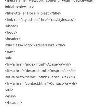
<
meta
name
=
"viewport"
content
=
"width=device-width,
initial-scale=1.0"
>
<
title
>Atelier Floral Ploiești
</
title
>
<
link
rel
=
"stylesheet"
href
=
"css/styles.css"
>
</
head
>
<
body
>
<
header
>
<
div
class
=
"logo"
>AtelierFloral
</
div
>
<
nav
>
<
ul
>
<
li
>
<
a
href
=
"index.html"
>Acasă
</
a
>
</
li
>
<
li
>
<
a
href
=
"despre.html"
>Despre
</
a
>
</
li
>
<
li
>
<
a
href
=
"servicii.html"
>Servicii
</
a
>
</
li
>
<
li
>
<
a
href
=
"contact.html"
>Contact
</
a
>
</
li
>
</
ul
>
</
nav
>
</
header
>