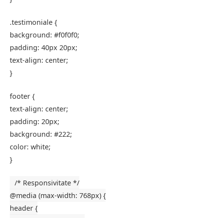
.testimoniale
{
background
:
#f0f0f0
;
padding
:
40px
20px
;
text-align
: center;
}
footer
{
text-align
: center;
padding
:
20px
;
background
:
#222
;
color
: white;
}
/* Responsivitate */
@media
(
max-width
:
768px
) {
header
{