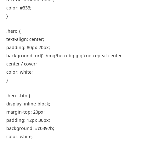
color
:
#333
;
}
.hero
{
text-align
: center;
padding
:
80px
20px
;
background
:
url
(
'../img/hero-bg.jpg'
) no-repeat center
center / cover;
color
: white;
}
.hero
.btn
{
display
: inline-block;
margin-top
:
20px
;
padding
:
12px
30px
;
background
:
#c0392b
;
color
: white;