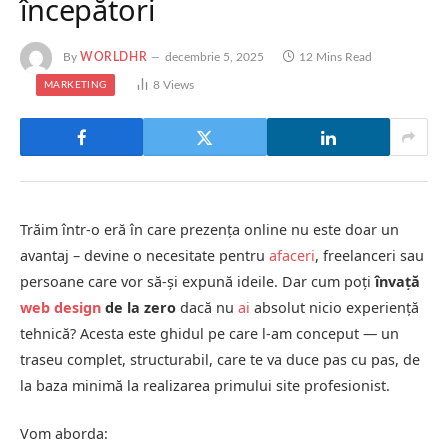
începători
By
WORLDHR
decembrie 5, 2025
12 Mins Read
8
Views
MARKETING
Trăim într-o eră în care prezența online nu este doar un
avantaj – devine o necesitate pentru
afaceri
, freelanceri sau
persoane care vor să-și expună ideile. Dar cum poți
învață
web design
de la zero
dacă nu
ai
absolut nicio experiență
tehnică? Acesta este ghidul pe care l-am conceput — un
traseu complet, structurabil, care te va duce pas cu pas, de
la baza minimă la realizarea primului site profesionist.
Vom aborda: