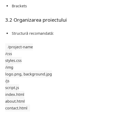
Brackets
3.2 Organizarea proiectului
Structură recomandată:
/project-name
/css
styles.css
/img
logo.png, background.jpg
/js
script.js
index.html
about.html
contact.html