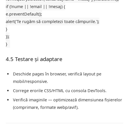
if
(!nume || !email || !mesaj) {
e.
preventDefault
();
alert
(
'Te rugăm să completezi toate câmpurile.'
);
}
});
}
4.5 Testare și adaptare
Deschide pages în browser, verifică layout pe
mobil/responsive.
Correge erorile CSS/HTML cu consola DevTools.
Verifică imaginile — optimizează dimensiunea fișierelor
(comprimare, formate webp/avif).