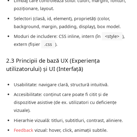
Limbaj care controlează stilul: culori, margini, fonturi,
poziționare, layout.
Selectori (clasă, id, element), proprietăți (color,
background, margin, padding, display), box model.
Moduri de includere: CSS inline, intern (în
<style>
),
extern (fișier
.css
).
2.3 Principii de bază UX (Experiența
utilizatorului) și UI (Interfață)
Usabilitate: navigare clară, structură intuitivă.
Accesibilitate: conținut care poate fi citit și de
dispozitive asistive (de ex. utilizatori cu deficiențe
vizuale).
Hierarhie vizuală: titluri, subtitluri, contrast, aliniere.
Feedback
vizual: hover, click, animații subtile.