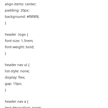
align-items
: center;
padding
:
20px
;
background
:
#f8f8f8
;
}
header
.logo
{
font-size
:
1.5rem
;
font-weight
: bold;
}
header
nav
ul
{
list-style
: none;
display
: flex;
gap
:
15px
;
}
header
nav
a
{
text-decoration
: none;