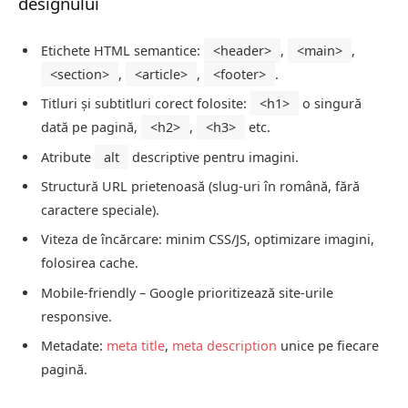
designului
Etichete HTML semantice:
<header>
,
<main>
,
<section>
,
<article>
,
<footer>
.
Titluri și subtitluri corect folosite:
<h1>
o singură
dată pe pagină,
<h2>
,
<h3>
etc.
Atribute
alt
descriptive pentru imagini.
Structură URL prietenoasă (slug-uri în română, fără
caractere speciale).
Viteza de încărcare: minim CSS/JS, optimizare imagini,
folosirea cache.
Mobile-friendly – Google prioritizează site-urile
responsive.
Metadate:
meta title
,
meta description
unice pe fiecare
pagină.