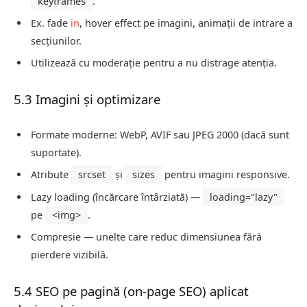
keyframes
.
Ex. fade
in
, hover effect pe imagini, animații de intrare a
secțiunilor.
Utilizează cu moderație pentru a nu distrage atenția.
5.3 Imagini și optimizare
Formate moderne: WebP, AVIF sau JPEG 2000 (dacă sunt
suportate).
Atribute
srcset
și
sizes
pentru imagini responsive.
Lazy loading (încărcare întârziată) —
loading="lazy"
pe
<img>
.
Compresie — unelte care reduc dimensiunea fără
pierdere vizibilă.
5.4 SEO pe pagină (on‑page SEO) aplicat