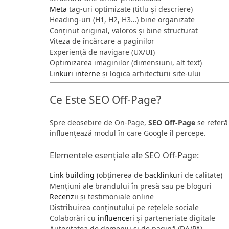
Meta
tag-uri optimizate (titlu și descriere)
Heading-uri (H1, H2, H3…) bine organizate
Conținut original, valoros și bine structurat
Viteza de încărcare a paginilor
Experiență de navigare (UX/UI)
Optimizarea imaginilor (dimensiuni, alt text)
Linkuri interne
și logica arhitecturii site-ului
Ce Este SEO Off-Page?
Spre deosebire de On-Page,
SEO Off-Page
se referă 
influențează modul în care Google îl percepe.
Elementele esențiale ale SEO Off-Page:
Link building
(obținerea de
backlinkuri
de calitate)
Mențiuni ale brandului în presă sau pe bloguri
Recenzii
și testimoniale online
Distribuirea conținutului pe rețelele sociale
Colaborări cu
influenceri
și parteneriate digitale
Autoritatea de domeniu și de pagină (DA/PA)