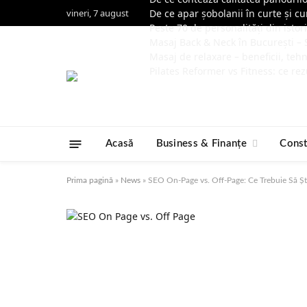
vineri, 7 august
De ce apar șobolanii în curte și cu
Peste 70 de personalități din istor
Masaj Back & Neck în București – S
Masaj de relaxare – beneficii, tehn
Pilates Reformer vs Fitness: ce rez
Acasă
Business & Finanțe
Const
Prima pagină
»
News
»
SEO On-Page vs. Off-Page: Ce Trebuie Să Șt