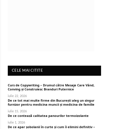
CELE MAI CITITE
Curs de Copywriting – Drumul către Mesaje Care Vând,
Conving și Construiesc Branduri Puternice
iulie 22, 2026
De ce tot mai multe firme din București aleg un singur
furnizor pentru medicina muncii și medicina de familie
iulie 15, 2026
De ce contează calitatea panourilor termoizolante
iulie 1, 2026
De ce apar șobolanii în curte și cum îi elimini definitiv –