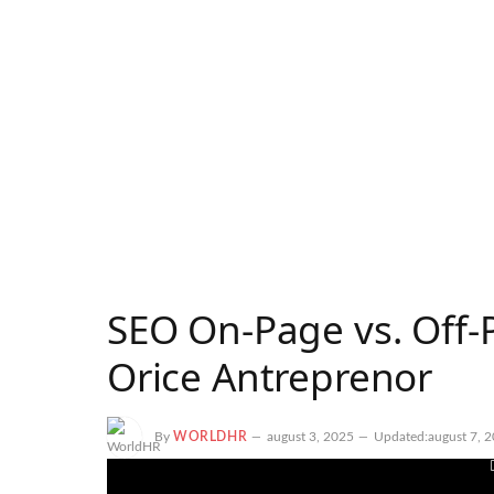
SEO On-Page vs. Off-P
Orice Antreprenor
By
WORLDHR
august 3, 2025
Updated:
august 7, 