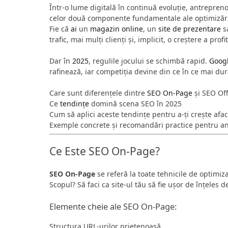
Într-o lume digitală în continuă evoluție, antrepreno
celor două componente fundamentale ale optimizări
Fie că
ai
un
magazin online
, un
site de prezentare
s
trafic, mai mulți clienți și, implicit, o creștere a profi
Dar în
2025
, regulile jocului se schimbă rapid.
Goog
rafinează, iar competiția devine din ce în ce mai dură
Care sunt diferențele dintre
SEO On-Page
și SEO Of
Ce
tendințe
domină scena SEO în 2025
Cum să aplici aceste tendințe pentru a-ți crește afa
Exemple concrete și recomandări practice pentru a
Ce Este SEO On-Page?
SEO On-Page
se referă la toate tehnicile de optimiza
Scopul? Să faci ca site-ul tău să fie ușor de înțeles d
Elemente cheie ale SEO On-Page:
Structura URL-urilor prietenoasă