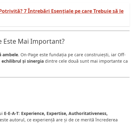
trivită? 7 Întrebări Esențiale pe care Trebuie să le
e Este Mai Important?
ă ambele
. On-Page este fundația pe care construiești, iar Off-
,
echilibrul și sinergia
dintre cele două sunt mai importante ca
ui
E-E-A-T
:
Experience, Expertise, Authoritativeness,
e este autorul, ce experiență are și de ce merită încrederea