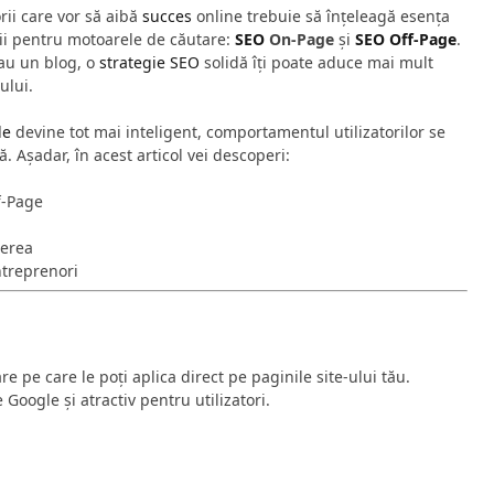
rii care vor să aibă
succes
online trebuie să înțeleagă esența
i pentru motoarele de căutare:
SEO
On-Page
și
SEO Off-Page
.
au un blog, o
strategie SEO
solidă îți poate aduce mai mult
tului.
le
devine tot mai inteligent, comportamentul utilizatorilor se
. Așadar, în acest articol vei descoperi:
f-Page
cerea
ntreprenori
re pe care le poți aplica direct pe paginile site-ului tău.
e Google și atractiv pentru utilizatori.