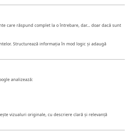
nte care răspund complet la o întrebare, dar… doar dacă sunt
telor. Structurează informația în mod logic și adaugă
l
oogle analizează:
ește vizualuri originale, cu descriere clară și relevanță