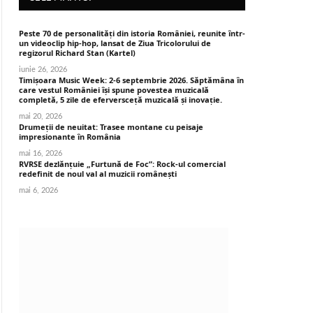
Peste 70 de personalități din istoria României, reunite într-
un videoclip hip-hop, lansat de Ziua Tricolorului de
regizorul Richard Stan (Kartel)
iunie 26, 2026
Timișoara Music Week: 2-6 septembrie 2026. Săptămâna în
care vestul României își spune povestea muzicală
completă, 5 zile de eferversceță muzicală și inovație.
mai 20, 2026
Drumeții de neuitat: Trasee montane cu peisaje
impresionante în România
mai 16, 2026
RVRSE dezlănțuie „Furtună de Foc”: Rock-ul comercial
redefinit de noul val al muzicii românești
mai 6, 2026