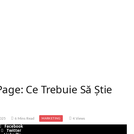
age: Ce Trebuie Să Știe
2025
6 Mins Read
4
Views
MARKETING
Facebook
Twitter