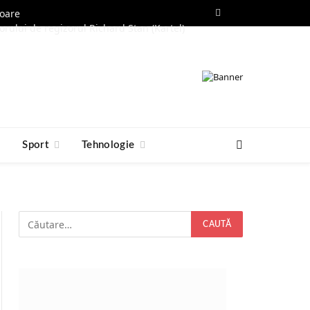
toare
Facebook
RSS
orului de regizorul Richard Stan (Kartel)
e
Sport
Tehnologie