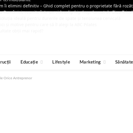
m îi elimini definitiv – Ghid complet pentru o proprietate fără roză
ia României, reunite într-un videoclip hip-hop, lansat de Ziua Tricol
oluția ideală pentru durerile de spate și tensiunea cervicală
ici și motive pentru care să îl alegi la ABC Pilates
ultate obții mai rapid?
rucții
Educație
Lifestyle
Marketing
Sănătat
ie Orice Antreprenor