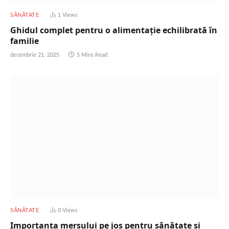
SĂNĂTATE
1
Views
Ghidul complet pentru o alimentație echilibrată în
familie
decembrie 21, 2025
5 Mins Read
SĂNĂTATE
0
Views
Importanța mersului pe jos pentru sănătate și