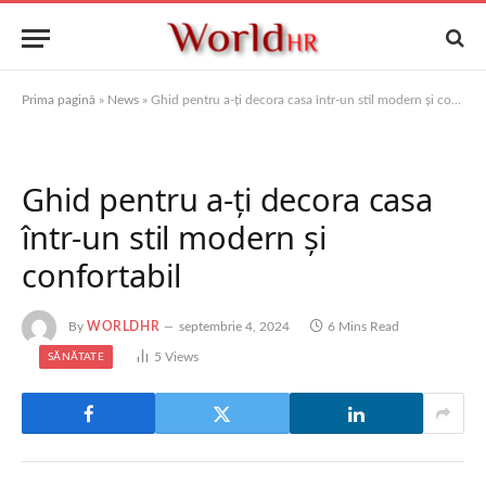
Prima pagină
»
News
»
Ghid pentru a-ți decora casa într-un stil modern și confortabil
Ghid pentru a-ți decora casa
într-un stil modern și
confortabil
By
WORLDHR
septembrie 4, 2024
6 Mins Read
5
Views
SĂNĂTATE