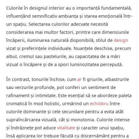
Culorile în designul interior au o importanță fundamentală,
influențând semnificativ ambianța și starea emoțională într-
un spațiu. Selectarea culorilor adecvate necesită
considerarea mai multor factori, printre care dimensiunile
încăperii, iluminarea naturală disponibilă, stilul de
design
vizat și preferințele individuale. Nuanțele deschise, precum
albul, cremul sau pastelurile, au capacitatea de a mări
vizual o încăpere și de a spori luminozitatea percepută.
În contrast, tonurile închise, cum
ar
fi griurile, albastrurile
sau verzurile profunde, pot conferi un sentiment de
rafinament și intimitate. Este esențial să se abordeze paleta
cromatică în mod holistic, urmărind un
echilibru
între
culorile dominante și cele secundare pentru a evita atât
supraîncărcarea vizuală, cât și monotonia. Culorile intense
și îndrăznețe pot aduce
vitalitate
și caracter unui spațiu,
însă aplicarea lor trebuie făcută cu discernământ pentru a