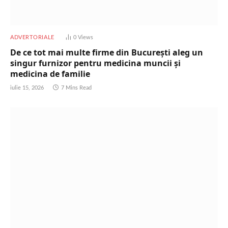
ADVERTORIALE
0
Views
De ce tot mai multe firme din București aleg un
singur furnizor pentru medicina muncii și
medicina de familie
iulie 15, 2026
7 Mins Read