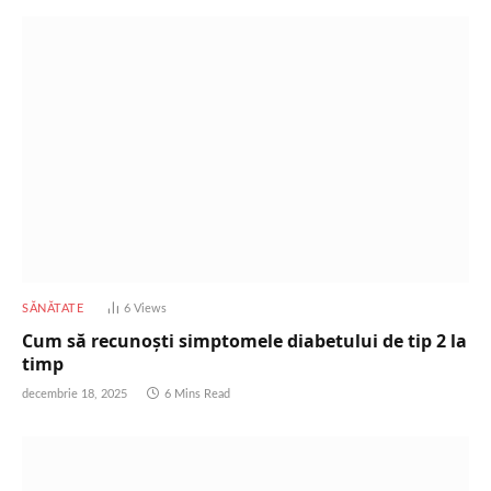
SĂNĂTATE
6
Views
Cum să recunoști simptomele diabetului de tip 2 la
timp
decembrie 18, 2025
6 Mins Read