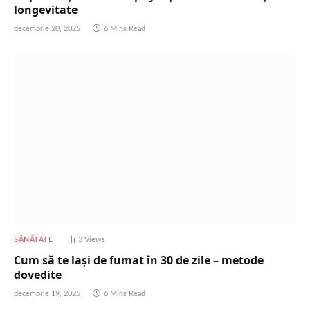
longevitate
decembrie 20, 2025
6 Mins Read
SĂNĂTATE
3
Views
Cum să te lași de fumat în 30 de zile – metode
dovedite
decembrie 19, 2025
6 Mins Read