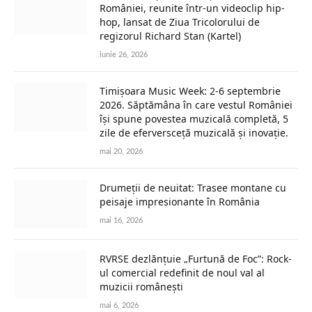
României, reunite într-un videoclip hip-
hop, lansat de Ziua Tricolorului de
regizorul Richard Stan (Kartel)
iunie 26, 2026
Timișoara Music Week: 2-6 septembrie
2026. Săptămâna în care vestul României
își spune povestea muzicală completă, 5
zile de eferversceță muzicală și inovație.
mai 20, 2026
Drumeții de neuitat: Trasee montane cu
peisaje impresionante în România
mai 16, 2026
RVRSE dezlănțuie „Furtună de Foc”: Rock-
ul comercial redefinit de noul val al
muzicii românești
mai 6, 2026