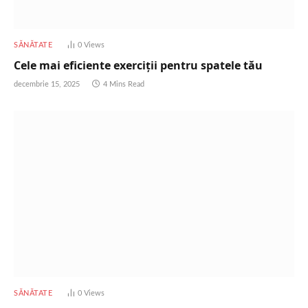
SĂNĂTATE
0
Views
Cele mai eficiente exerciții pentru spatele tău
decembrie 15, 2025
4 Mins Read
SĂNĂTATE
0
Views