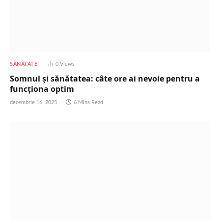
SĂNĂTATE
0
Views
Somnul și sănătatea: câte ore ai nevoie pentru a
funcționa optim
decembrie 16, 2025
6 Mins Read