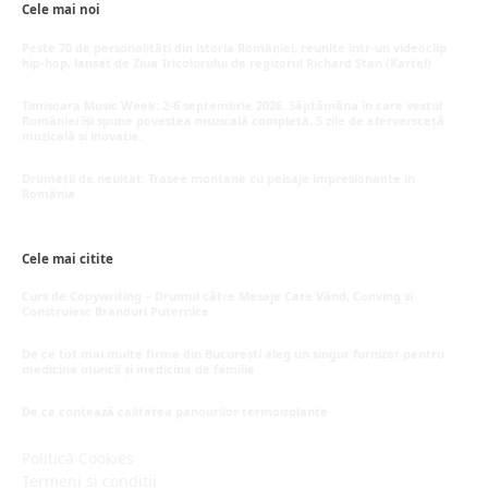
Cele mai noi
Peste 70 de personalități din istoria României, reunite într-un videoclip
hip-hop, lansat de Ziua Tricolorului de regizorul Richard Stan (Kartel)
iunie 26, 2026
Timișoara Music Week: 2-6 septembrie 2026. Săptămâna în care vestul
României își spune povestea muzicală completă, 5 zile de eferversceță
muzicală și inovație.
mai 20, 2026
Drumeții de neuitat: Trasee montane cu peisaje impresionante în
România
mai 16, 2026
Cele mai citite
Curs de Copywriting – Drumul către Mesaje Care Vând, Conving și
Construiesc Branduri Puternice
iulie 22, 2026
De ce tot mai multe firme din București aleg un singur furnizor pentru
medicina muncii și medicina de familie
iulie 15, 2026
De ce contează calitatea panourilor termoizolante
iulie 1, 2026
Politică Cookies
Termeni și condiții