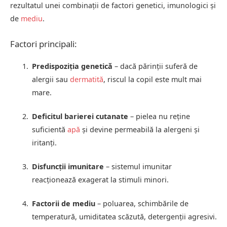
rezultatul unei combinații de factori genetici, imunologici și
de
mediu
.
Factori principali:
Predispoziția genetică
– dacă părinții suferă de
alergii sau
dermatită
, riscul la copil este mult mai
mare.
Deficitul barierei cutanate
– pielea nu reține
suficientă
apă
și devine permeabilă la alergeni și
iritanți.
Disfuncții imunitare
– sistemul imunitar
reacționează exagerat la stimuli minori.
Factorii de mediu
– poluarea, schimbările de
temperatură, umiditatea scăzută, detergenții agresivi.