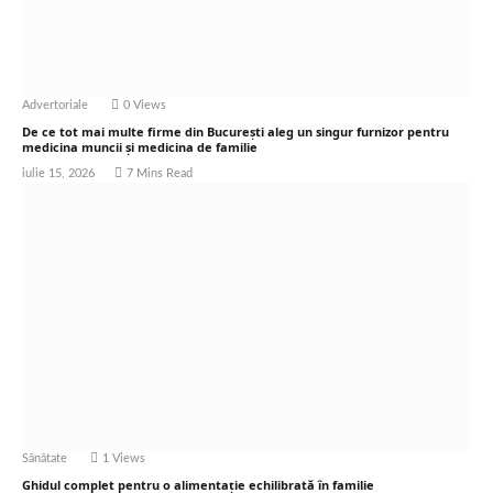
Advertoriale
0
Views
De ce tot mai multe firme din București aleg un singur furnizor pentru
medicina muncii și medicina de familie
iulie 15, 2026
7 Mins Read
Sănătate
1
Views
Ghidul complet pentru o alimentație echilibrată în familie