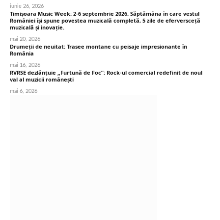
iunie 26, 2026
Timișoara Music Week: 2-6 septembrie 2026. Săptămâna în care vestul
României își spune povestea muzicală completă, 5 zile de eferversceță
muzicală și inovație.
mai 20, 2026
Drumeții de neuitat: Trasee montane cu peisaje impresionante în
România
mai 16, 2026
RVRSE dezlănțuie „Furtună de Foc”: Rock-ul comercial redefinit de noul
val al muzicii românești
mai 6, 2026