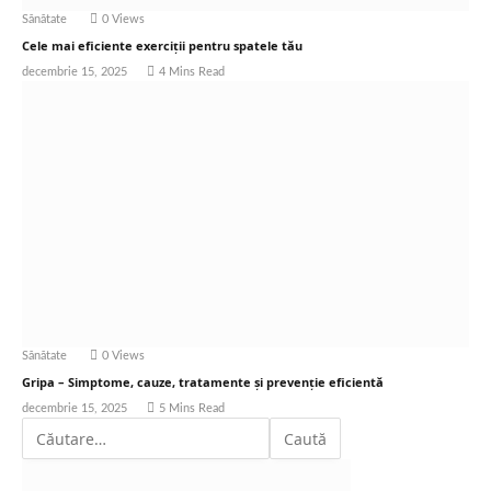
Sănătate
0
Views
Cele mai eficiente exerciții pentru spatele tău
decembrie 15, 2025
4 Mins Read
Sănătate
0
Views
Gripa – Simptome, cauze, tratamente și prevenție eficientă
decembrie 15, 2025
5 Mins Read