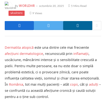
By
WORLDHR
octombrie 20, 2025
5 Mins Read
9
Views
SĂNĂTATE
Dermatita atopică
este una dintre cele mai frecvente
afecțiuni dermatologice
, recunoscută prin
inflamații
,
uscăciune, mâncărimi intense și o sensibilitate crescută a
pielii. Pentru multe persoane, ea nu este doar o simplă
problemă estetică, ci o provocare zilnică, care poate
influența calitatea vieții, somnul și chiar starea emoțională.
În
România
, tot mai mulți pacienți – atât
copii
, cât și
adulți
–
se confruntă cu această afecțiune cronică și caută soluții
pentru a o ține sub control.