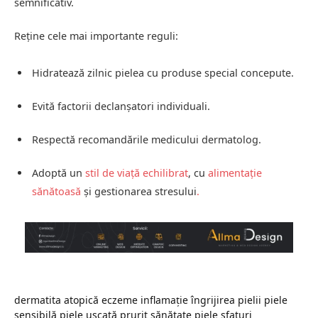
semnificativ.
Reține cele mai importante reguli:
Hidratează zilnic pielea cu produse special concepute.
Evită factorii declanșatori individuali.
Respectă recomandările medicului dermatolog.
Adoptă un
stil de viață echilibrat
, cu
alimentație
sănătoasă
și gestionarea stresului
.
dermatita atopică
eczeme
inflamație
îngrijirea pielii
piele
sensibilă
piele uscată
prurit
sănătate piele
sfaturi