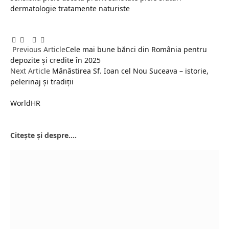
dermatologie
tratamente naturiste
Facebook
Twitter
Pinterest
LinkedIn
Tumblr
Email
Previous Article
Cele mai bune bănci din România pentru
depozite și credite în 2025
Next Article
Mănăstirea Sf. Ioan cel Nou Suceava – istorie,
pelerinaj și tradiții
WorldHR
Website
Citește și despre....