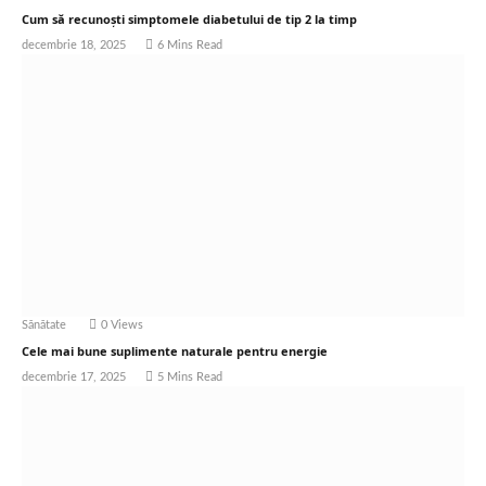
Cum să recunoști simptomele diabetului de tip 2 la timp
decembrie 18, 2025
6 Mins Read
Sănătate
0
Views
Cele mai bune suplimente naturale pentru energie
decembrie 17, 2025
5 Mins Read