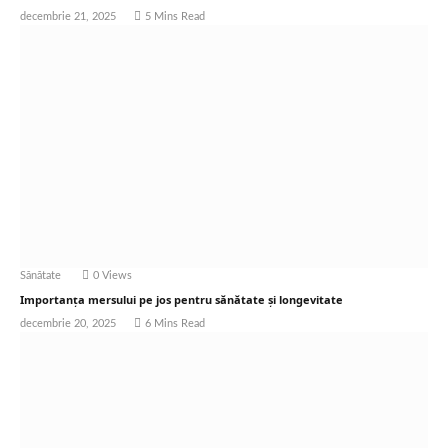
decembrie 21, 2025
5 Mins Read
Sănătate
0
Views
Importanța mersului pe jos pentru sănătate și longevitate
decembrie 20, 2025
6 Mins Read