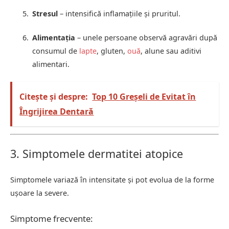
Stresul
– intensifică inflamațiile și pruritul.
Alimentația
– unele persoane observă agravări după
consumul de
lapte
, gluten,
ouă
, alune sau aditivi
alimentari.
Citește și despre:
Top 10 Greșeli de Evitat în
Îngrijirea Dentară
3. Simptomele dermatitei atopice
Simptomele variază în intensitate și pot evolua de la forme
ușoare la severe.
Simptome frecvente: