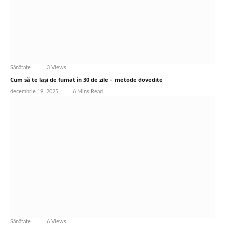
Sănătate
3
Views
Cum să te lași de fumat în 30 de zile – metode dovedite
decembrie 19, 2025
6 Mins Read
Sănătate
6
Views