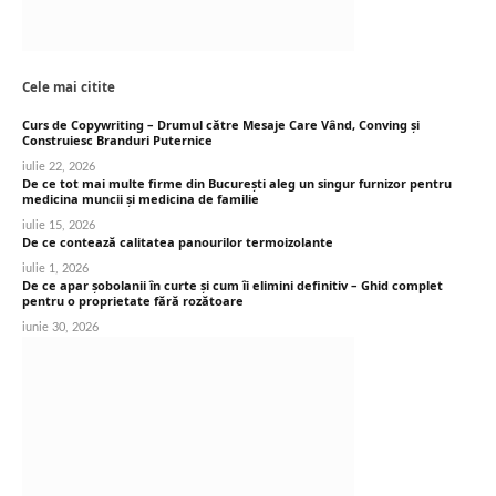
Cele mai citite
Curs de Copywriting – Drumul către Mesaje Care Vând, Conving și
Construiesc Branduri Puternice
iulie 22, 2026
De ce tot mai multe firme din București aleg un singur furnizor pentru
medicina muncii și medicina de familie
iulie 15, 2026
De ce contează calitatea panourilor termoizolante
iulie 1, 2026
De ce apar șobolanii în curte și cum îi elimini definitiv – Ghid complet
pentru o proprietate fără rozătoare
iunie 30, 2026