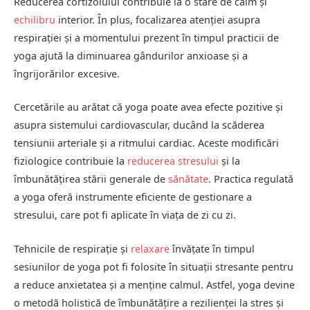
Reducerea cortizolului contribuie la o stare de calm și
echilibru
interior. În plus, focalizarea atenției asupra
respirației și a momentului prezent în timpul practicii de
yoga ajută la diminuarea gândurilor anxioase și a
îngrijorărilor excesive.
Cercetările au arătat că yoga poate avea efecte pozitive și
asupra sistemului cardiovascular, ducând la scăderea
tensiunii arteriale și a ritmului cardiac. Aceste modificări
fiziologice contribuie la
reducerea stresului
și la
îmbunătățirea stării generale de
sănătate
. Practica regulată
a yoga oferă instrumente eficiente de gestionare a
stresului, care pot fi aplicate în viața de zi cu zi.
Tehnicile de respirație și
relaxare
învățate în timpul
sesiunilor de yoga pot fi folosite în situații stresante pentru
a reduce anxietatea și a menține calmul. Astfel, yoga devine
o metodă holistică de îmbunătățire a rezilienței la stres și