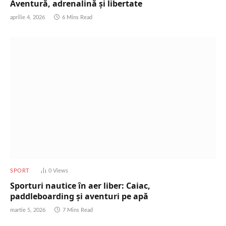
Aventură, adrenalină și libertate
aprilie 4, 2026
6 Mins Read
SPORT
0
Views
Sporturi nautice în aer liber: Caiac,
paddleboarding și aventuri pe apă
martie 5, 2026
7 Mins Read