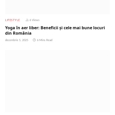
LIFESTYLE
6
Views
Yoga în aer liber: Beneficii și cele mai bune locuri
din România
decembrie 5, 2025
6 Mins Read