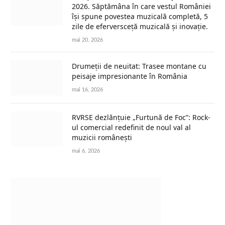
2026. Săptămâna în care vestul României
își spune povestea muzicală completă, 5
zile de eferversceță muzicală și inovație.
mai 20, 2026
Drumeții de neuitat: Trasee montane cu
peisaje impresionante în România
mai 16, 2026
RVRSE dezlănțuie „Furtună de Foc”: Rock-
ul comercial redefinit de noul val al
muzicii românești
mai 6, 2026