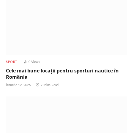
SPORT
0
Views
Cele mai bune locații pentru sporturi nautice în
România
ianuarie 12, 2026
7 Mins Read