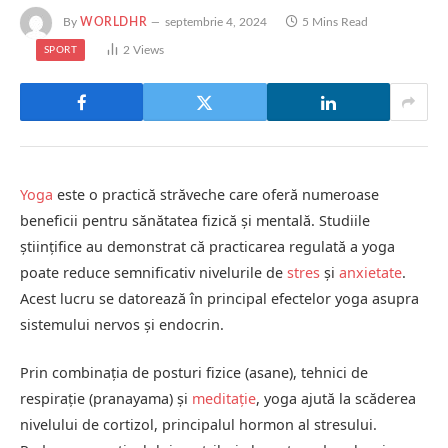
By
WORLDHR
septembrie 4, 2024
5 Mins Read
2
Views
SPORT
Yoga
este o practică străveche care oferă numeroase
beneficii pentru sănătatea fizică și mentală. Studiile
științifice au demonstrat că practicarea regulată a yoga
poate reduce semnificativ nivelurile de
stres
și
anxietate
.
Acest lucru se datorează în principal efectelor yoga asupra
sistemului nervos și endocrin.
Prin combinația de posturi fizice (asane), tehnici de
respirație (pranayama) și
meditație
, yoga ajută la scăderea
nivelului de cortizol, principalul hormon al stresului.