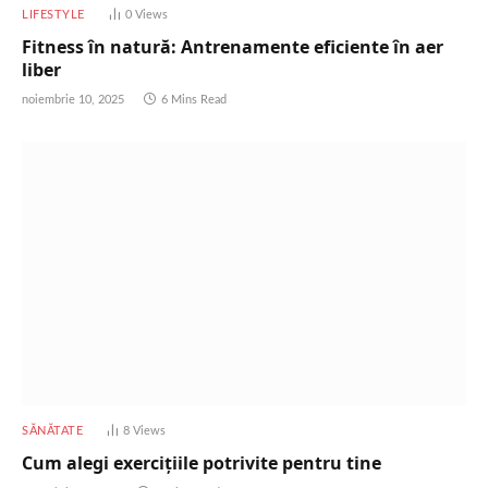
LIFESTYLE
0
Views
Fitness în natură: Antrenamente eficiente în aer
liber
noiembrie 10, 2025
6 Mins Read
SĂNĂTATE
8
Views
Cum alegi exercițiile potrivite pentru tine