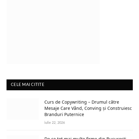
CELE MAI CITITE
Curs de Copywriting – Drumul către
Mesaje Care Vând, Conving și Construiesc
Branduri Puternice
iulie 22, 2026
De ce tot mai multe firme din București