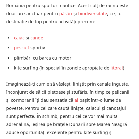
România pentru sporturi nautice. Acest colț de rai nu este
doar un sanctuar pentru
păsări
și
biodiversitate
, ci și o
destinație de top pentru activități precum:
caiac
și
canoe
pescuit
sportiv
plimbări cu barca cu motor
kite surfing (în special în zonele apropiate de
litoral
)
Imaginează-ți cum e să vâslești liniștit prin canale înguste,
înconjurat de sălcii pletoase și stufăriș, în timp ce pelicanii
și cormoranii îți dau senzația că
ai
pășit într-o lume de
poveste. Pentru cei care caută liniște, caiacul și canotajul
sunt perfecte. În schimb, pentru cei ce vor mai multă
adrenalină, ieșirea pe brațele Dunării spre Marea Neagră
aduce oportunități excelente pentru kite surfing și