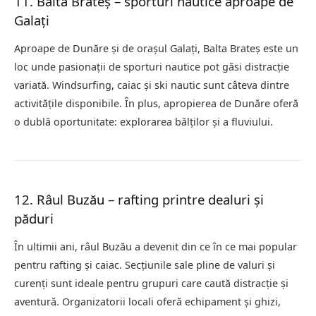
11. Balta Brateș – sporturi nautice aproape de
Galați
Aproape de Dunăre și de orașul Galați, Balta Brateș este un
loc unde pasionații de sporturi nautice pot găsi distracție
variată. Windsurfing, caiac și ski nautic sunt câteva dintre
activitățile disponibile. În plus, apropierea de Dunăre oferă
o dublă oportunitate: explorarea bălților și a fluviului.
12. Râul Buzău – rafting printre dealuri și
păduri
În ultimii ani, râul Buzău a devenit din ce în ce mai popular
pentru rafting și caiac. Secțiunile sale pline de valuri și
curenți sunt ideale pentru grupuri care caută distracție și
aventură. Organizatorii locali oferă echipament și ghizi,