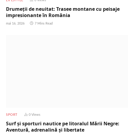
LIFESTYLE
0
Views
Drumeții de neuitat: Trasee montane cu peisaje
impresionante în România
mai 16, 2026
7 Mins Read
SPORT
0
Views
Surf și sporturi nautice pe litoralul Mării Negre:
Aventură, adrenalină și libertate