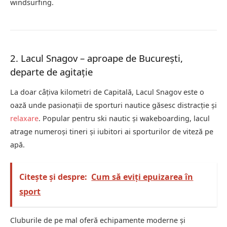
windsurfing.
2. Lacul Snagov – aproape de București,
departe de agitație
La doar câțiva kilometri de Capitală, Lacul Snagov este o
oază unde pasionații de sporturi nautice găsesc distracție și
relaxare
. Popular pentru ski nautic și wakeboarding, lacul
atrage numeroși tineri și iubitori ai sporturilor de viteză pe
apă.
Citește și despre:
Cum să eviți epuizarea în
sport
Cluburile de pe mal oferă echipamente moderne și