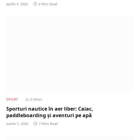
aprilie 4, 2026
6 Mins Read
SPORT
0
Views
Sporturi nautice în aer liber: Caiac,
paddleboarding și aventuri pe apă
martie 5, 2026
7 Mins Read