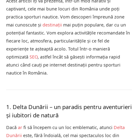
Acest articol îți va prezenta, într-un mod narativ și
captivant, cele mai bune locuri din România unde poți
practica sporturi nautice. Vom descoperi împreună zone
mai cunoscute și
destinații
mai puțin populare, dar cu un
potențial fantastic. Vom explora activitățile recomandate în
fiecare loc, atmosfera, particularitățile și ce fel de
experiențe te așteaptă acolo. Totul într-o manieră
optimizată
SEO
, astfel încât să găsești informația rapid
atunci când cauți pe internet destinații pentru sporturi
nautice în România.
1. Delta Dunării – un paradis pentru aventurieri
și iubitori de natură
Dacă
ar
fi să începem cu un loc emblematic, atunci
Delta
Dunării
este, fără îndoială, cel mai spectaculos loc din