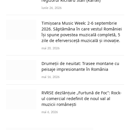
regizorul Richard Stan (Kartel)
iunie 26, 2026
Timișoara Music Week: 2-6 septembrie
2026. Săptămâna în care vestul României
își spune povestea muzicală completă, 5
zile de eferversceță muzicală și inovație.
mai 20, 2026
Drumeții de neuitat: Trasee montane cu
peisaje impresionante în România
mai 16, 2026
RVRSE dezlănțuie „Furtună de Foc”: Rock-
ul comercial redefinit de noul val al
muzicii românești
mai 6, 2026