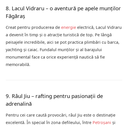
8. Lacul Vidraru – o aventură pe apele munților
Făgăraș
Creat pentru producerea de
energie
electrică, Lacul Vidraru
a devenit în timp și o atracție turistică de top. Pe lângă
peisajele incredibile, aici se pot practica plimbări cu barca,
yachting și caiac. Fundalul munților și al barajului
monumental face ca orice experiență nautică să fie
memorabilă.
9. Râul Jiu – rafting pentru pasionații de
adrenalină
Pentru cei care caută provocări, râul Jiu este o destinație
excelentă. În special în zona defileului, între
Petroșani
și