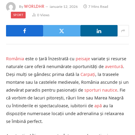
By
WORLDHR
ianuarie 12, 2026
7 Mins Read
0
Views
SPORT
România
este o țară înzestrată cu
peisaje
variate și resurse
naturale care oferă nenumărate oportunități de
aventură
.
Deși mulți se gândesc prima dată la
Carpați
, la traseele
montane sau la castelele medievale, România ascunde și un
adevărat paradis pentru pasionații de
sporturi nautice
. Fie
că vorbim de lacuri pitorești, râuri line sau Marea Neagră
cu întinderile ei spectaculoase, iubitorii de
apă
au la
dispoziție numeroase locații unde adrenalina și relaxarea
se îmbină perfect.