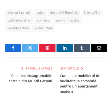
aventuri pe apă
caiac
destinații România
kitesurfing
paddleboarding
România
sporturi nautice
vacanță activă
windsurfing
Facebook
Twitter
Pinterest
LinkedIn
Tumblr
Email
PREVIOUS ARTICLE
NEXT ARTICLE
Cele mai instagramabile
Cum alegi mobilierul de
castele din Munții Carpați
bucătărie la comandă
pentru un apartament
modern