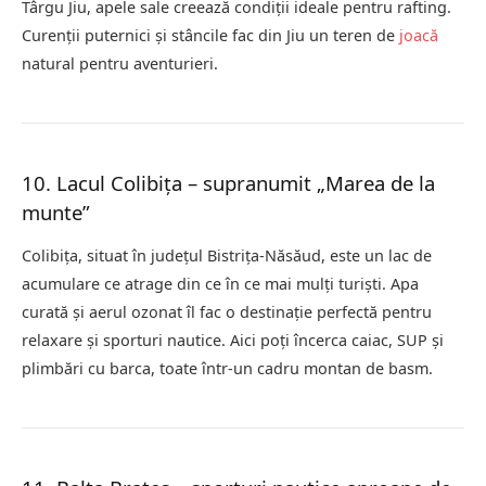
Târgu Jiu, apele sale creează condiții ideale pentru rafting.
Curenții puternici și stâncile fac din Jiu un teren de
joacă
natural pentru aventurieri.
10. Lacul Colibița – supranumit „Marea de la
munte”
Colibița, situat în județul Bistrița-Năsăud, este un lac de
acumulare ce atrage din ce în ce mai mulți turiști. Apa
curată și aerul ozonat îl fac o destinație perfectă pentru
relaxare și sporturi nautice. Aici poți încerca caiac, SUP și
plimbări cu barca, toate într-un cadru montan de basm.