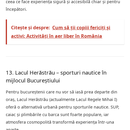
ceea ce face experiența sigură și accesibilă chiar și pentru
începători.
Citește și despre:
Cum să ții copiii fericiți și
activi: Activități în aer liber în România
13. Lacul Herăstrău – sporturi nautice în
mijlocul Bucureștiului
Pentru bucureștenii care nu vor să iasă prea departe din
oraș, Lacul Herăstrău (actualmente Lacul Regele Mihai I)
oferă o alternativă urbană pentru sporturile nautice. SUP,
caiac și plimbările cu barca sunt foarte populare, iar
atmosfera cosmopolită transformă experiența într-una
aparte.