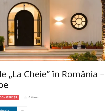
le „La Cheie” în România –
ape
8
Views
CONSTRUCȚII