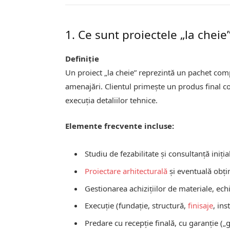
1. Ce sunt proiectele „la chei
Definiție
Un proiect „la cheie” reprezintă un pachet comp
amenajări. Clientul primește un produs final co
execuția detaliilor tehnice.
Elemente frecvente incluse:
Studiu de fezabilitate și consultanță iniția
Proiectare arhitecturală
și eventuală obțin
Gestionarea achizițiilor de materiale, e
Execuție (fundație, structură,
finisaje
, ins
Predare cu recepție finală, cu garanţie („g