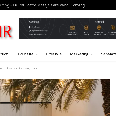
Curs de Copywriting – Drumul către Mesaje Care Vând, Conving și Construiesc Branduri Puternice
rucții
Educație
Lifestyle
Marketing
Sănătat
a – Beneficii, Costuri, Etape