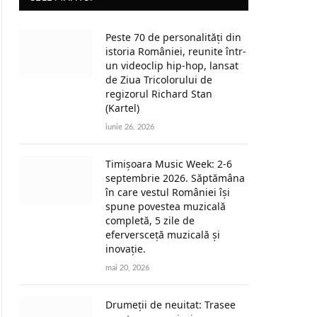
Peste 70 de personalități din
istoria României, reunite într-
un videoclip hip-hop, lansat
de Ziua Tricolorului de
regizorul Richard Stan
(Kartel)
iunie 26, 2026
Timișoara Music Week: 2-6
septembrie 2026. Săptămâna
în care vestul României își
spune povestea muzicală
completă, 5 zile de
eferversceță muzicală și
inovație.
mai 20, 2026
Drumeții de neuitat: Trasee