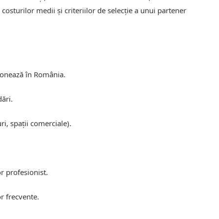
 costurilor medii și criteriilor de selecție a unui partener
ționează în România.
ări.
i, spații comerciale).
or profesionist.
r frecvente.