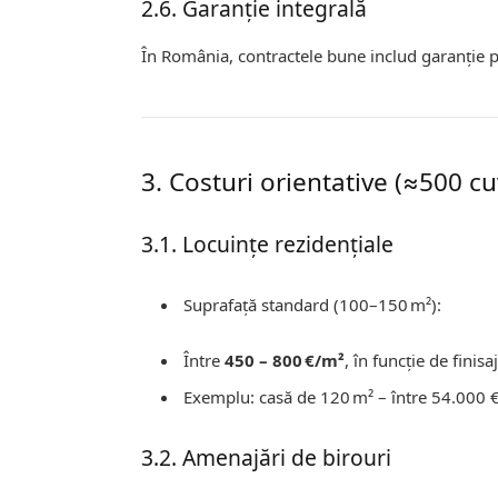
2.6. Garanție integrală
În România, contractele bune includ garanție pen
3. Costuri orientative (≈500 cu
3.1. Locuințe rezidențiale
Suprafață standard (100–150 m²):
Între
450 – 800 €/m²
, în funcție de finis
Exemplu: casă de 120 m² – între 54.000 €
3.2. Amenajări de birouri