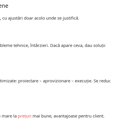
mene
, cu ajustări doar acolo unde se justifică.
leme tehnice, întârzieri. Dacă apare ceva, dau soluții
ptimizate: proiectare – aprovizionare – execuție. Se reduc
m mare la
prețuri
mai bune, avantajoase pentru client.