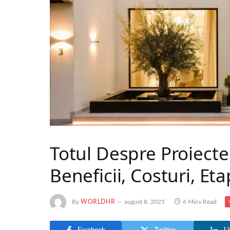
Totul Despre Proiecte
Beneficii, Costuri, Et
By
WORLDHR
august 8, 2025
6 Mins Read