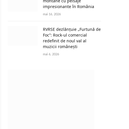
montane cu peisaje
impresionante în România
mai 16, 2026
RVRSE dezlănțuie „Furtună de
Foc”: Rock-ul comercial
redefinit de noul val al
muzicii românești
mai 6, 2026