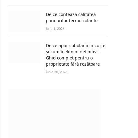
De ce contează calitatea
panourilor termoizolante
iulie 1, 2026
De ce apar șobolanii în curte
și cum îi elimini definitiv –
Ghid complet pentru o
proprietate fără rozătoare
iunie 30, 2026