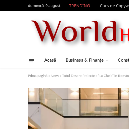
duminică, 9 august
TRENDING
Acasă
Business & Finanțe
Const
Prima pagină
»
News
»
Totul Despre Proiectele “La Cheie” în Români