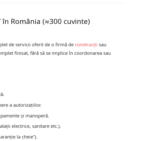
e” în România (≈300 cuvinte)
let de servicii oferit de o firmă de
construcții
sau
mplet finisat, fără să se implice în coordonarea sau
lă.
ere a autorizațiilor.
chipamente și manoperă.
talații electrice, sanitare etc.).
aranție la cheie”).