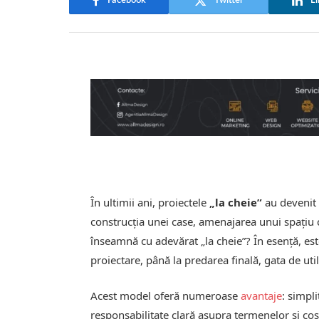
Facebook
Twitter
Li
În ultimii ani, proiectele
„la cheie”
au devenit 
construcția unei case, amenajarea unui spațiu 
înseamnă cu adevărat „la cheie”? În esență, est
proiectare, până la predarea finală, gata de util
Acest model oferă numeroase
avantaje
: simpl
responsabilitate clară asupra termenelor și costu