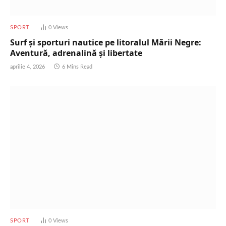
SPORT
0
Views
Surf și sporturi nautice pe litoralul Mării Negre:
Aventură, adrenalină și libertate
aprilie 4, 2026
6 Mins Read
SPORT
0
Views