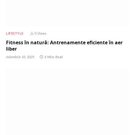
LIFESTYLE
0
Views
Fitness în natură: Antrenamente eficiente în aer
liber
noiembrie 10, 2025
6 Mins Read