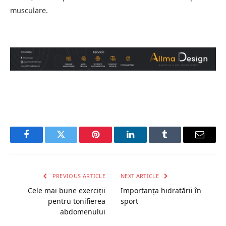
musculare.
Facebook
Twitter
Pinterest
LinkedIn
Tumblr
Email
PREVIOUS ARTICLE
NEXT ARTICLE
Cele mai bune exerciții
Importanța hidratării în
pentru tonifierea
sport
abdomenului