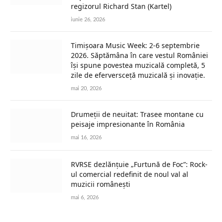
regizorul Richard Stan (Kartel)
iunie 26, 2026
Timișoara Music Week: 2-6 septembrie
2026. Săptămâna în care vestul României
își spune povestea muzicală completă, 5
zile de eferversceță muzicală și inovație.
mai 20, 2026
Drumeții de neuitat: Trasee montane cu
peisaje impresionante în România
mai 16, 2026
RVRSE dezlănțuie „Furtună de Foc”: Rock-
ul comercial redefinit de noul val al
muzicii românești
mai 6, 2026