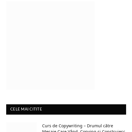
CELE MAI CITITE
Curs de Copywriting – Drumul către
Mesaje Care Vând, Conving și Construiesc