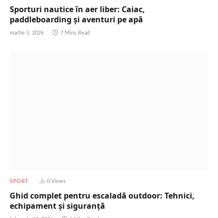
Sporturi nautice în aer liber: Caiac,
paddleboarding și aventuri pe apă
martie 5, 2026
7 Mins Read
SPORT
0
Views
Ghid complet pentru escaladă outdoor: Tehnici,
echipament și siguranță