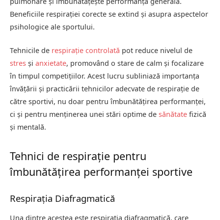
pulmonare și îmbunătățește performanța generală.
Beneficiile respirației corecte se extind și asupra aspectelor
psihologice ale sportului.
Tehnicile de
respirație controlată
pot reduce nivelul de
stres
și
anxietate
, promovând o stare de calm și focalizare
în timpul competițiilor. Acest lucru subliniază importanța
învățării și practicării tehnicilor adecvate de respirație de
către sportivi, nu doar pentru îmbunătățirea performanței,
ci și pentru menținerea unei stări optime de
sănătate
fizică
și mentală.
Tehnici de respirație pentru
îmbunătățirea performanței sportive
Respirația Diafragmatică
Una dintre acestea este respirația diafragmatică, care