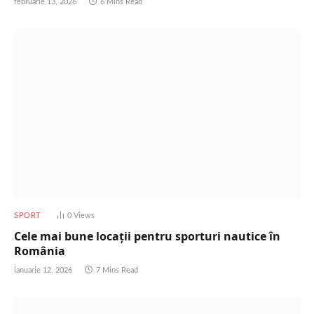
februarie 13, 2026
6 Mins Read
SPORT
0
Views
Cele mai bune locații pentru sporturi nautice în
România
ianuarie 12, 2026
7 Mins Read