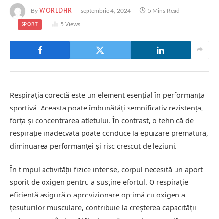
By
WORLDHR
septembrie 4, 2024
5 Mins Read
5
Views
SPORT
Respirația corectă este un element esențial în performanța
sportivă. Aceasta poate îmbunătăți semnificativ rezistența,
forța și concentrarea atletului. În contrast, o tehnică de
respirație inadecvată poate conduce la epuizare prematură,
diminuarea performanței și risc crescut de leziuni.
În timpul activității fizice intense, corpul necesită un aport
sporit de oxigen pentru a susține efortul. O respirație
eficientă asigură o aprovizionare optimă cu oxigen a
țesuturilor musculare, contribuie la creșterea capacității