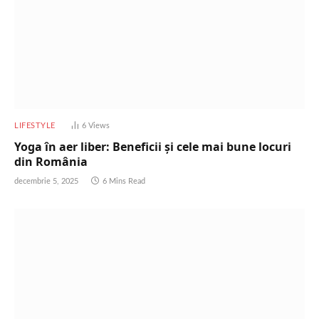
LIFESTYLE
6
Views
Yoga în aer liber: Beneficii și cele mai bune locuri
din România
decembrie 5, 2025
6 Mins Read