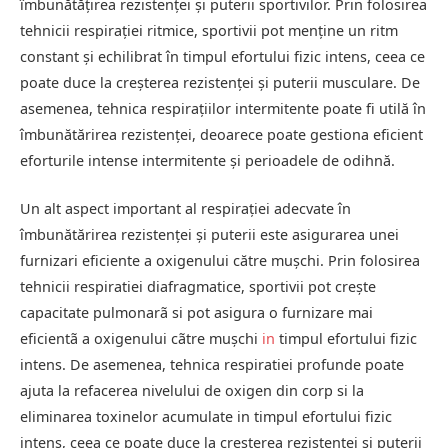
îmbunătățirea rezistenței și puterii sportivilor. Prin folosirea
tehnicii respirației ritmice, sportivii pot menține un ritm
constant și echilibrat în timpul efortului fizic intens, ceea ce
poate duce la creșterea rezistenței și puterii musculare. De
asemenea, tehnica respirațiilor intermitente poate fi utilă în
îmbunătărirea rezistenței, deoarece poate gestiona eficient
eforturile intense intermitente și perioadele de odihnă.
Un alt aspect important al respirației adecvate în
îmbunătărirea rezistenței și puterii este asigurarea unei
furnizari eficiente a oxigenului către mușchi. Prin folosirea
tehnicii respiratiei diafragmatice, sportivii pot crește
capacitate pulmonarã si pot asigura o furnizare mai
eficientã a oxigenului cãtre mușchi
in
timpul efortului fizic
intens. De asemenea, tehnica respiratiei profunde poate
ajuta la refacerea nivelului de oxigen din corp si la
eliminarea toxinelor acumulate in timpul efortului fizic
intens, ceea ce poate duce la cresterea rezistentei si puterii