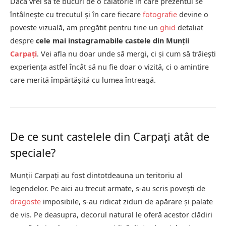
Dacă vrei să te bucuri de o călătorie în care prezentul se
întâlnește cu trecutul și în care fiecare
fotografie
devine o
poveste vizuală, am pregătit pentru tine un
ghid
detaliat
despre
cele mai instagramabile castele din Munții
Carpați
. Vei afla nu doar unde să mergi, ci și cum să trăiești
experiența astfel încât să nu fie doar o vizită, ci o amintire
care merită împărtășită cu lumea întreagă.
De ce sunt castelele din Carpați atât de
speciale?
Munții Carpați au fost dintotdeauna un teritoriu al
legendelor. Pe aici au trecut armate, s-au scris povești de
dragoste
imposibile, s-au ridicat ziduri de apărare și palate
de vis. Pe deasupra, decorul natural le oferă acestor clădiri