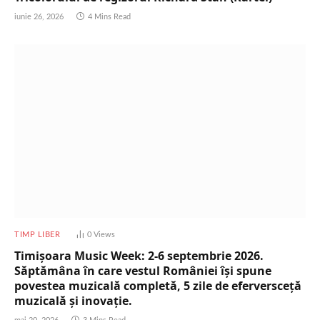
iunie 26, 2026
4 Mins Read
TIMP LIBER
0
Views
Timișoara Music Week: 2-6 septembrie 2026.
Săptămâna în care vestul României își spune
povestea muzicală completă, 5 zile de eferversceță
muzicală și inovație.