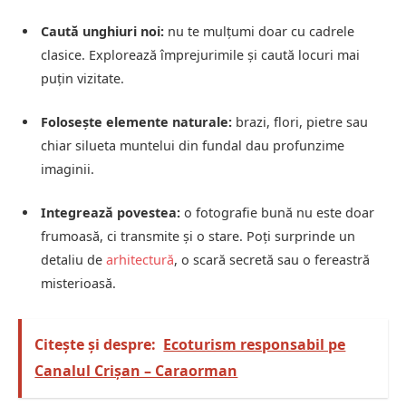
Caută unghiuri noi:
nu te mulțumi doar cu cadrele
clasice. Explorează împrejurimile și caută locuri mai
puțin vizitate.
Folosește elemente naturale:
brazi, flori, pietre sau
chiar silueta muntelui din fundal dau profunzime
imaginii.
Integrează povestea:
o fotografie bună nu este doar
frumoasă, ci transmite și o stare. Poți surprinde un
detaliu de
arhitectură
, o scară secretă sau o fereastră
misterioasă.
Citește și despre:
Ecoturism responsabil pe
Canalul Crișan – Caraorman