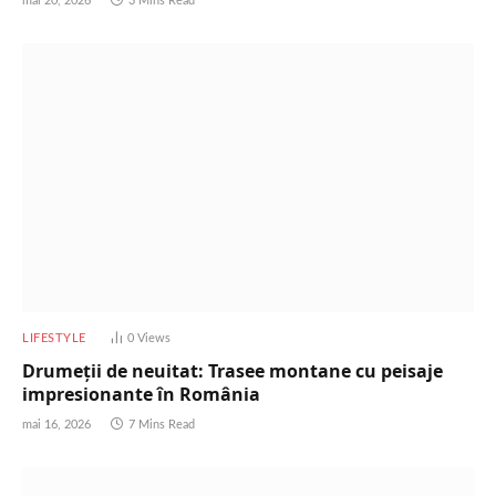
mai 20, 2026
3 Mins Read
LIFESTYLE
0
Views
Drumeții de neuitat: Trasee montane cu peisaje
impresionante în România
mai 16, 2026
7 Mins Read