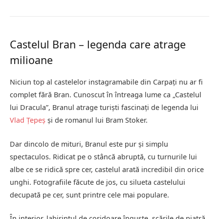
Castelul Bran – legenda care atrage
milioane
Niciun top al castelelor instagramabile din Carpați nu ar fi
complet fără Bran. Cunoscut în întreaga lume ca „Castelul
lui Dracula”, Branul atrage turiști fascinați de legenda lui
Vlad Țepeș
și de romanul lui Bram Stoker.
Dar dincolo de mituri, Branul este pur și simplu
spectaculos. Ridicat pe o stâncă abruptă, cu turnurile lui
albe ce se ridică spre cer, castelul arată incredibil din orice
unghi. Fotografiile făcute de jos, cu silueta castelului
decupată pe cer, sunt printre cele mai populare.
În interior, labirintul de coridoare înguste, scările de piatră