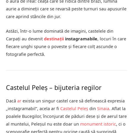
o aură de ireal: ceața care se ridică dintre brazi, lumina
aurie a dimineții care se revarsă peste turnuri sau apusurile
care aprind stâncile din jur.
Astăzi, într-o lume dominată de imagini, castelele din
Carpați au devenit
destinații
instagramabile
, locuri în care
fiecare unghi spune o poveste și fiecare colț ascunde o
fotografie perfectă.
Castelul Peleș – bijuteria regilor
Dacă
ar
exista un singur castel care să definească expresia
„instagramabil”, acela ar fi
Castelul Peleș
din
Sinaia
. Aflat la
poalele Bucegilor, înconjurat de păduri dese și de aerul tare
al muntelui, Peleșul nu este doar un
monument istoric
, ci o
scenografie perfectă pentru oricine caută să surprindă