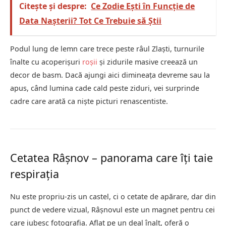
Citește și despre:
Ce Zodie Ești în Funcție de
Data Nașterii? Tot Ce Trebuie să Știi
Podul lung de lemn care trece peste râul Zlaști, turnurile
înalte cu acoperișuri
roșii
și zidurile masive creează un
decor de basm. Dacă ajungi aici dimineața devreme sau la
apus, când lumina cade cald peste ziduri, vei surprinde
cadre care arată ca niște picturi renascentiste.
Cetatea Râșnov – panorama care îți taie
respirația
Nu este propriu-zis un castel, ci o cetate de apărare, dar din
punct de vedere vizual, Râșnovul este un magnet pentru cei
care iubesc fotografia. Aflat pe un deal înalt, oferă o