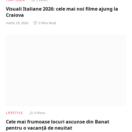
TIMP LIBER
1
Views
Visuali Italiane 2026: cele mai noi filme ajung la
Craiova
martie 18, 2026
3 Mins Read
LIFESTYLE
0
Views
Cele mai frumoase locuri ascunse din Banat
pentru o vacanță de neuitat