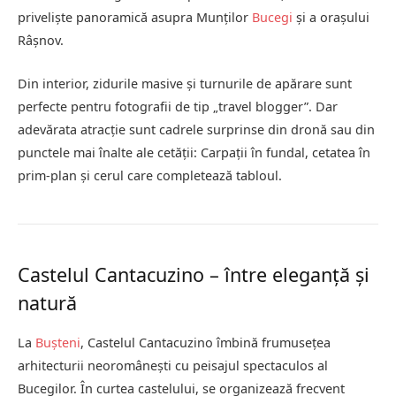
priveliște panoramică asupra Munților
Bucegi
și a orașului
Râșnov.
Din interior, zidurile masive și turnurile de apărare sunt
perfecte pentru fotografii de tip „travel blogger”. Dar
adevărata atracție sunt cadrele surprinse din dronă sau din
punctele mai înalte ale cetății: Carpații în fundal, cetatea în
prim-plan și cerul care completează tabloul.
Castelul Cantacuzino – între eleganță și
natură
La
Bușteni
, Castelul Cantacuzino îmbină frumusețea
arhitecturii neoromânești cu peisajul spectaculos al
Bucegilor. În curtea castelului, se organizează frecvent