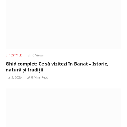
LIFESTYLE
0
Views
Ghid complet: Ce să vizitezi în Banat – Istorie,
natură și tradiții
mai 5, 2026
8 Mins Read