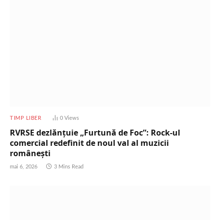
TIMP LIBER
0
Views
RVRSE dezlănțuie „Furtună de Foc”: Rock-ul
comercial redefinit de noul val al muzicii
românești
mai 6, 2026
3 Mins Read