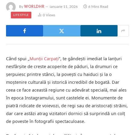
By
WORLDHR
ianuarie 11, 2026
6 Mins Read
0
Views
LIFESTYLE
Când spui „
Munții Carpați
”, te gândești imediat la lanțuri
nesfârșite de creste acoperite de păduri, la drumuri ce
șerpuiesc printre stânci, la povești cu haiduci și la o
moștenire culturală și istorică incredibil de bogată. Dar
ceea ce face această regiune cu adevărat specială, mai ales
în epoca Instagramului, sunt castelele ei. Monumente de
piatră ridicate de voievozi, de regi sau de aristocrați străini,
dar care astăzi atrag vizitatori dornici să surprindă un colț
de poveste în fotografii spectaculoase.