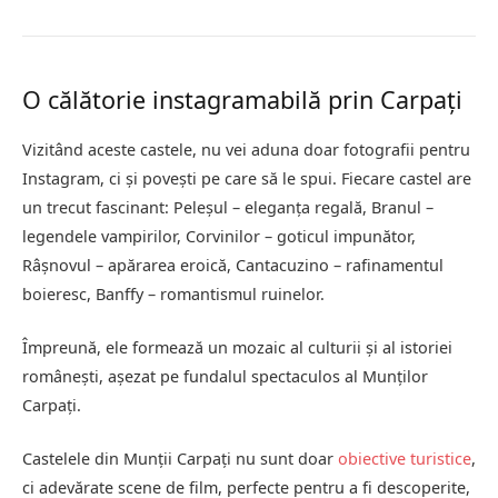
O călătorie instagramabilă prin Carpați
Vizitând aceste castele, nu vei aduna doar fotografii pentru
Instagram, ci și povești pe care să le spui. Fiecare castel are
un trecut fascinant: Peleșul – eleganța regală, Branul –
legendele vampirilor, Corvinilor – goticul impunător,
Râșnovul – apărarea eroică, Cantacuzino – rafinamentul
boieresc, Banffy – romantismul ruinelor.
Împreună, ele formează un mozaic al culturii și al istoriei
românești, așezat pe fundalul spectaculos al Munților
Carpați.
Castelele din Munții Carpați nu sunt doar
obiective turistice
,
ci adevărate scene de film, perfecte pentru a fi descoperite,