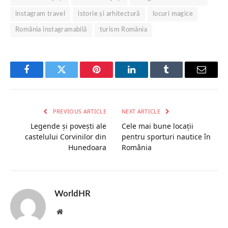
instagram travel
istorie și arhitectură
locuri magice
România instagramabilă
turism România
Facebook
Twitter
Pinterest
LinkedIn
Tumblr
Email
PREVIOUS ARTICLE
NEXT ARTICLE
Legende și povești ale
Cele mai bune locații
castelului Corvinilor din
pentru sporturi nautice în
Hunedoara
România
WorldHR
Website