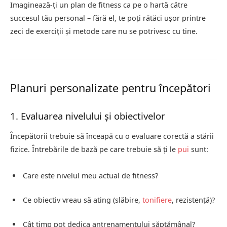
Imaginează-ți un plan de fitness ca pe o hartă către
succesul tău personal – fără el, te poți rătăci ușor printre
zeci de exerciții și metode care nu se potrivesc cu tine.
Planuri personalizate pentru începători
1. Evaluarea nivelului și obiectivelor
Începătorii trebuie să înceapă cu o evaluare corectă a stării
fizice. Întrebările de bază pe care trebuie să ți le
pui
sunt:
Care este nivelul meu actual de fitness?
Ce obiectiv vreau să ating (slăbire,
tonifiere
, rezistență)?
Cât timp pot dedica antrenamentului săptămânal?