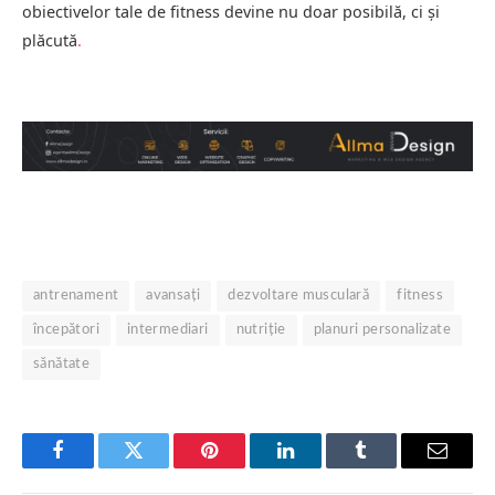
obiectivelor tale de fitness devine nu doar posibilă, ci și
plăcută
.
antrenament
avansați
dezvoltare musculară
fitness
începători
intermediari
nutriție
planuri personalizate
sănătate
Facebook
Twitter
Pinterest
LinkedIn
Tumblr
Email