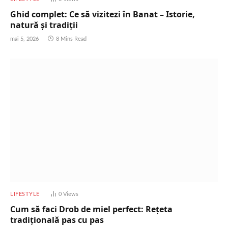
Ghid complet: Ce să vizitezi în Banat – Istorie,
natură și tradiții
mai 5, 2026
8 Mins Read
LIFESTYLE
0
Views
Cum să faci Drob de miel perfect: Rețeta
tradițională pas cu pas