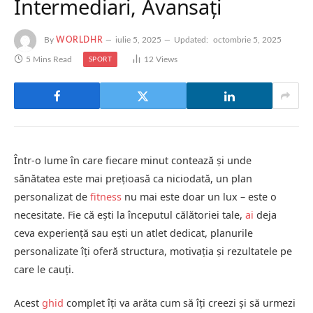
Intermediari, Avansați
By
WORLDHR
iulie 5, 2025
Updated:
octombrie 5, 2025
5 Mins Read
12
Views
SPORT
Într-o lume în care fiecare minut contează și unde
sănătatea este mai prețioasă ca niciodată, un plan
personalizat de
fitness
nu mai este doar un lux – este o
necesitate. Fie că ești la începutul călătoriei tale,
ai
deja
ceva experiență sau ești un atlet dedicat, planurile
personalizate îți oferă structura, motivația și rezultatele pe
care le cauți.
Acest
ghid
complet îți va arăta cum să îți creezi și să urmezi