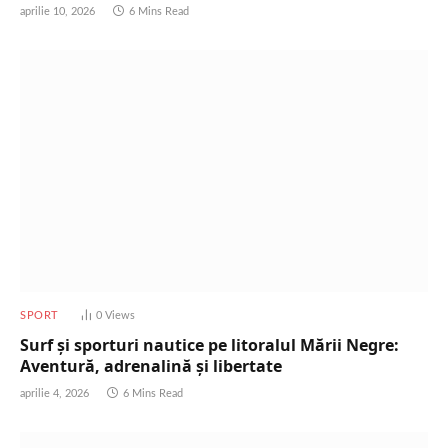
aprilie 10, 2026
6 Mins Read
SPORT
0
Views
Surf și sporturi nautice pe litoralul Mării Negre:
Aventură, adrenalină și libertate
aprilie 4, 2026
6 Mins Read