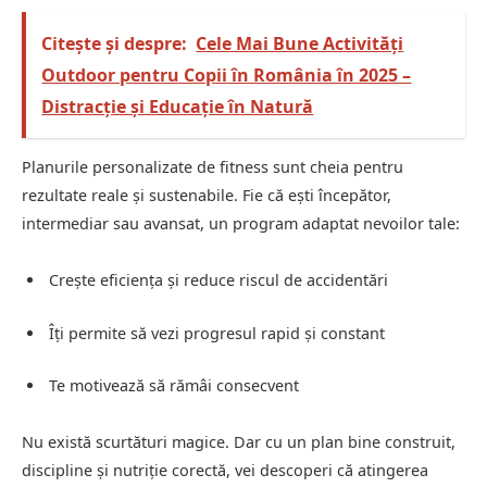
Citește și despre:
Cele Mai Bune Activități
Outdoor pentru Copii în România în 2025 –
Distracție și Educație în Natură
Planurile personalizate de fitness sunt cheia pentru
rezultate reale și sustenabile. Fie că ești începător,
intermediar sau avansat, un program adaptat nevoilor tale:
Crește eficiența și reduce riscul de accidentări
Îți permite să vezi progresul rapid și constant
Te motivează să rămâi consecvent
Nu există scurtături magice. Dar cu un plan bine construit,
discipline și nutriție corectă, vei descoperi că atingerea