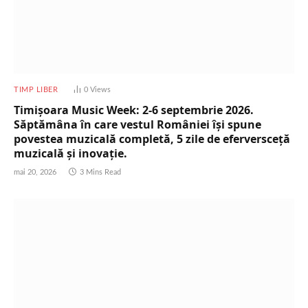
TIMP LIBER
0
Views
Timișoara Music Week: 2-6 septembrie 2026.
Săptămâna în care vestul României își spune
povestea muzicală completă, 5 zile de eferversceță
muzicală și inovație.
mai 20, 2026
3 Mins Read