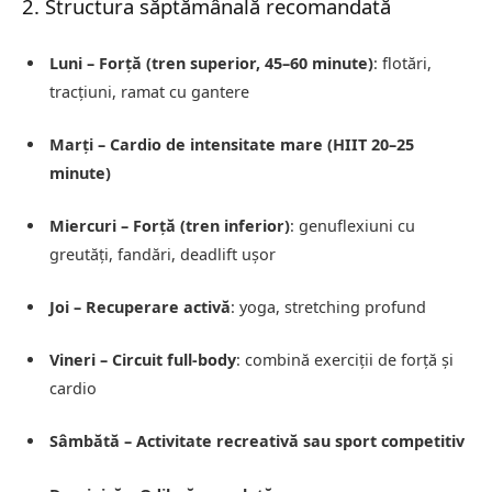
2. Structura săptămânală recomandată
Luni – Forță (tren superior, 45–60 minute)
: flotări,
tracțiuni, ramat cu gantere
Marți – Cardio de intensitate mare (HIIT 20–25
minute)
Miercuri – Forță (tren inferior)
: genuflexiuni cu
greutăți, fandări, deadlift ușor
Joi – Recuperare activă
: yoga, stretching profund
Vineri – Circuit full-body
: combină exerciții de forță și
cardio
Sâmbătă – Activitate recreativă sau sport competitiv