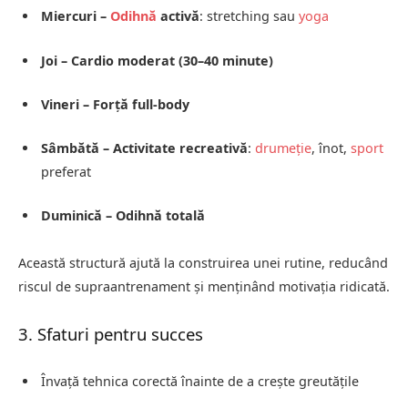
Miercuri –
Odihnă
activă
: stretching sau
yoga
Joi – Cardio moderat (30–40 minute)
Vineri – Forță full-body
Sâmbătă – Activitate recreativă
:
drumeție
, înot,
sport
preferat
Duminică – Odihnă totală
Această structură ajută la construirea unei rutine, reducând
riscul de supraantrenament și menținând motivația ridicată.
3. Sfaturi pentru succes
Învață tehnica corectă înainte de a crește greutățile