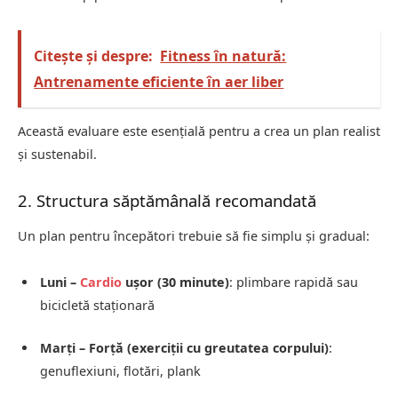
Citește și despre:
Fitness în natură:
Antrenamente eficiente în aer liber
Această evaluare este esențială pentru a crea un plan realist
și sustenabil.
2. Structura săptămânală recomandată
Un plan pentru începători trebuie să fie simplu și gradual:
Luni –
Cardio
ușor (30 minute)
: plimbare rapidă sau
bicicletă staționară
Marți – Forță (exerciții cu greutatea corpului)
:
genuflexiuni, flotări, plank