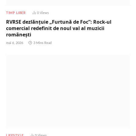
TIMP LIBER
0
Views
RVRSE dezlănțuie „Furtună de Foc”: Rock-ul
comercial redefinit de noul val al muzicii
românești
mai 6, 2026
3 Mins Read
LIFESTYLE
0
Views