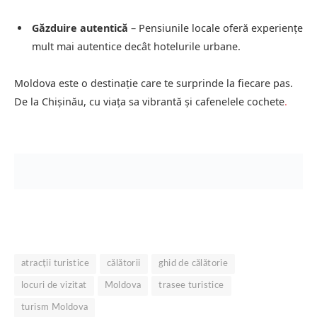
Găzduire autentică
– Pensiunile locale oferă experiențe
mult mai autentice decât hotelurile urbane.
Moldova este o destinație care te surprinde la fiecare pas.
De la Chișinău, cu viața sa vibrantă și cafenelele cochete
.
atracții turistice
călătorii
ghid de călătorie
locuri de vizitat
Moldova
trasee turistice
turism Moldova