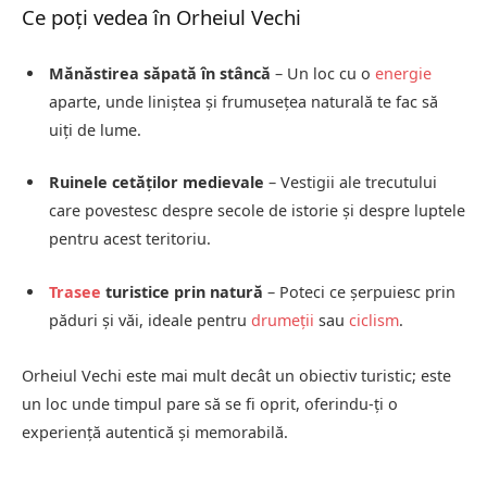
Ce poți vedea în Orheiul Vechi
Mănăstirea săpată în stâncă
– Un loc cu o
energie
aparte, unde liniștea și frumusețea naturală te fac să
uiți de lume.
Ruinele cetăților medievale
– Vestigii ale trecutului
care povestesc despre secole de istorie și despre luptele
pentru acest teritoriu.
Trasee
turistice prin natură
– Poteci ce șerpuiesc prin
păduri și văi, ideale pentru
drumeții
sau
ciclism
.
Orheiul Vechi este mai mult decât un obiectiv turistic; este
un loc unde timpul pare să se fi oprit, oferindu-ți o
experiență autentică și memorabilă.