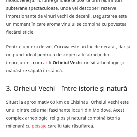
moldovenești. Tururile ghidate te poartă prin labirinturi
subterane spectaculoase, unde vei descoperi rezerve
impresionante de vinuri vechi de decenii. Degustarea este
un moment în care aroma vinului se combină cu povestea
fiecărei sticle.
Pentru iubitorii de vin, Cricova este un loc de neratat, dar și
un punct ideal pentru a descoperi alte atracții din
împrejurimi, cum
ar
fi
Orheiul Vechi
, un sit arheologic și
mănăstire săpată în stâncă.
3. Orheiul Vechi – între istorie și natură
Situat la aproximativ 60 km de Chișinău, Orheiul Vechi este
unul dintre cele mai fascinante locuri din Moldova. Acest
complex arheologic, religios și natural combină istoria
milenară cu
peisaje
care îți taie răsuflarea.