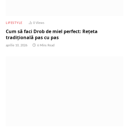
LIFESTYLE
0
Views
Cum să faci Drob de miel perfect: Rețeta
tradițională pas cu pas
aprilie 10, 2026
6 Mins Read