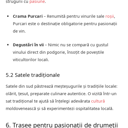
strugurii cu
pasiune
.
Crama Purcari
– Renumită pentru vinurile sale
roșii
,
Purcari este o destinație obligatorie pentru pasionații
de vin.
Degustări în vii
– Nimic nu se compară cu gustul
vinului direct din podgorie, însoțit de poveștile
viticultorilor locali.
5.2 Satele tradiționale
Satele din sud păstrează meșteșugurile și tradițiile locale:
olărit, țesut, preparate culinare autentice. O vizită într-un
sat tradițional te ajută să înțelegi adevărata
cultură
moldovenească și să experimentezi ospitalitatea locală.
6. Trasee pentru pasionații de drumeții