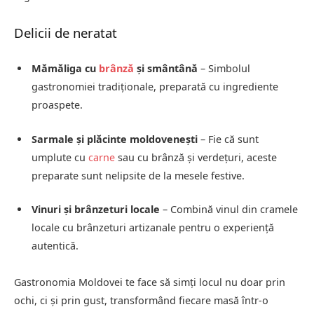
Delicii de neratat
Mămăliga cu
brânză
și smântână
– Simbolul
gastronomiei tradiționale, preparată cu ingrediente
proaspete.
Sarmale și plăcinte moldovenești
– Fie că sunt
umplute cu
carne
sau cu brânză și verdețuri, aceste
preparate sunt nelipsite de la mesele festive.
Vinuri și brânzeturi locale
– Combină vinul din cramele
locale cu brânzeturi artizanale pentru o experiență
autentică.
Gastronomia Moldovei te face să simți locul nu doar prin
ochi, ci și prin gust, transformând fiecare masă într-o