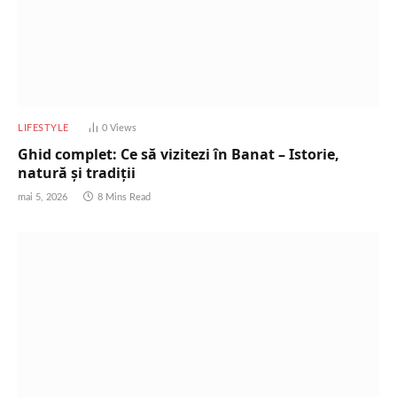
LIFESTYLE
0
Views
Ghid complet: Ce să vizitezi în Banat – Istorie,
natură și tradiții
mai 5, 2026
8 Mins Read