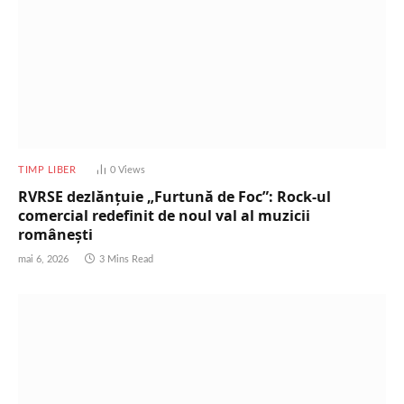
TIMP LIBER
0
Views
RVRSE dezlănțuie „Furtună de Foc”: Rock-ul
comercial redefinit de noul val al muzicii
românești
mai 6, 2026
3 Mins Read