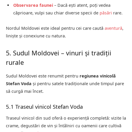
Observarea faunei
– Dacă ești atent, poți vedea
căprioare, vulpi sau chiar diverse specii de
păsări
rare.
Nordul Moldovei este ideal pentru cei care caută
aventură
,
liniște și conexiune cu natura.
5. Sudul Moldovei – vinuri și tradiții
rurale
Sudul Moldovei este renumit pentru
regiunea vinicolă
Stefan Voda
și pentru satele tradiționale unde timpul pare
să curgă mai încet.
5.1 Traseul vinicol Stefan Voda
Traseul vinicol din sud oferă o experiență completă: vizite la
crame, degustări de vin și întâlniri cu oamenii care cultivă