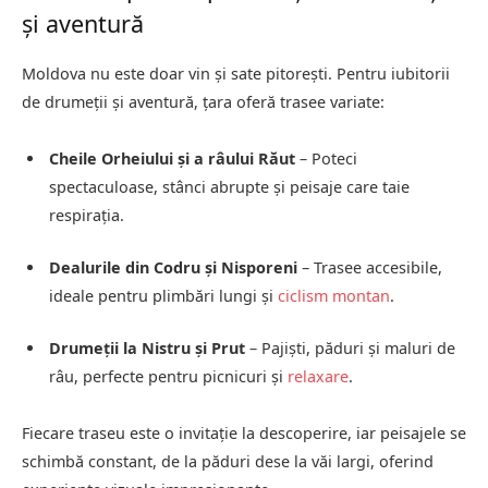
și aventură
Moldova nu este doar vin și sate pitorești. Pentru iubitorii
de drumeții și aventură, țara oferă trasee variate:
Cheile Orheiului și a râului Răut
– Poteci
spectaculoase, stânci abrupte și peisaje care taie
respirația.
Dealurile din Codru și Nisporeni
– Trasee accesibile,
ideale pentru plimbări lungi și
ciclism montan
.
Drumeții la Nistru și Prut
– Pajiști, păduri și maluri de
râu, perfecte pentru picnicuri și
relaxare
.
Fiecare traseu este o invitație la descoperire, iar peisajele se
schimbă constant, de la păduri dese la văi largi, oferind