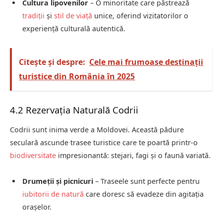
Cultura lipovenilor
– O minoritate care păstrează
tradiții
și
stil de viață
unice, oferind vizitatorilor o
experiență culturală autentică.
Citește și despre:
Cele mai frumoase destinații
turistice din România în 2025
4.2 Rezervația Naturală Codrii
Codrii sunt inima verde a Moldovei. Această pădure
seculară ascunde trasee turistice care te poartă printr-o
biodiversitate
impresionantă: stejari, fagi și o faună variată.
Drumeții și picnicuri
– Traseele sunt perfecte pentru
iubitorii de natură
care doresc să evadeze din agitația
orașelor.