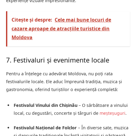
experiențe vizuale impresionante.
Citește și despre:
Cele mai bune locuri de
cazare aproape de atracțiile turistice din
Moldova
7. Festivaluri și evenimente locale
Pentru a înțelege cu adevărat Moldova, nu poți rata
festivalurile locale. Ele aduc împreună tradiția, muzica și
gastronomia, oferind turiștilor o experiență completă:
Festivalul Vinului din Chișinău
– O sărbătoare a vinului
local, cu degustări, concerte și târguri de
meșteșuguri
.
Festivalul Național de Folclor
– În diverse sate, muzica
și dansurile tradiționale încântă vizitatorii și păstrează