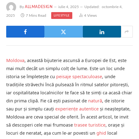
By
ALLMADESIGN
iulie 4, 2025
Updated:
octombrie 4,
2025
7 Mins Read
4
Views
LIFESTYLE
Moldova
, această bijuterie ascunsă a Europei de Est, este
mai mult decât un simplu colț de lume. Este un loc unde
istoria se împletește cu
peisaje spectaculoase
, unde
tradițiile străvechi încă pulsează în ritmul satelor pitorești,
iar ospitalitatea localnicilor te face să te simți ca acasă chiar
din prima clipă. Fie că ești pasionat de
natură
, de istorie
sau pur și simplu cauți
experiențe autentice
și neașteptate,
Moldova are ceva special de oferit. În acest articol, te invit
să descoperi cele mai frumoase
trasee turistice
, orașe și
locuri de neratat, așa cum le-ar povesti un
ghid
local