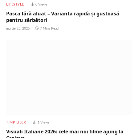
LIFESTYLE
0
Views
Pasca fără aluat – Varianta rapidă și gustoasă
pentru sărbători
martie 25, 2026
7 Mins Read
TIMP LIBER
1
Views
Visuali Italiane 2026: cele mai noi filme ajung la
Craiova