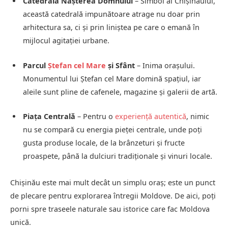
Catedrala Nașterea Domnului
– Simbol al Chișinăului,
această catedrală impunătoare atrage nu doar prin
arhitectura sa, ci și prin liniștea pe care o emană în
mijlocul agitației urbane.
Parcul
Ștefan cel Mare
și Sfânt
– Inima orașului.
Monumentul lui Ștefan cel Mare domină spațiul, iar
aleile sunt pline de cafenele, magazine și galerii de artă.
Piața Centrală
– Pentru o
experiență autentică
, nimic
nu se compară cu energia pieței centrale, unde poți
gusta produse locale, de la brânzeturi și fructe
proaspete, până la dulciuri tradiționale și vinuri locale.
Chișinău este mai mult decât un simplu oraș; este un punct
de plecare pentru explorarea întregii Moldove. De aici, poți
porni spre traseele naturale sau istorice care fac Moldova
unică.