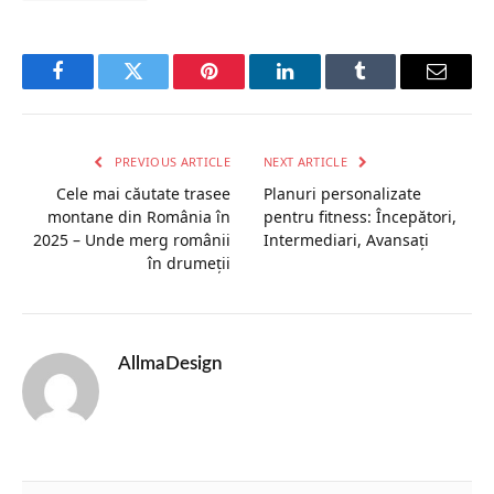
Facebook
Twitter
Pinterest
LinkedIn
Tumblr
Email
PREVIOUS ARTICLE
NEXT ARTICLE
Cele mai căutate trasee
Planuri personalizate
montane din România în
pentru fitness: Începători,
2025 – Unde merg românii
Intermediari, Avansați
în drumeții
AllmaDesign