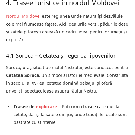
4. Trasee turistice în nordul Moldovei
Nordul Moldovei
este regiunea unde natura își dezvăluie
cele mai frumoase fațete. Aici, dealurile verzi, pădurile dese
și satele pitorești creează un cadru ideal pentru drumeții și
explorări.
4.1 Soroca – Cetatea și legenda lipovenilor
Soroca, oraș situat pe malul Nistrului, este cunoscut pentru
Cetatea Soroca
, un simbol al istoriei medievale. Construită
în secolul al XV-lea, cetatea domină peisajul și oferă
priveliști spectaculoase asupra râului Nistru.
Trasee de
explorare
– Poți urma trasee care duc la
cetate, dar și la satele din jur, unde tradițiile locale sunt
păstrate cu sfințenie.