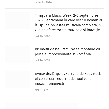
iunie 26, 2026
Timișoara Music Week: 2-6 septembrie
2026. Săptămâna în care vestul României
își spune povestea muzicală completă, 5
zile de eferversceță muzicală și inovație.
mai 20, 2026
Drumeții de neuitat: Trasee montane cu
peisaje impresionante în România
mai 16, 2026
RVRSE dezlănțuie „Furtună de Foc”: Rock-
ul comercial redefinit de noul val al
muzicii românești
mai 6, 2026