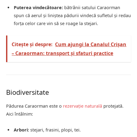
Puterea vindecătoare:
bătrânii satului Caraorman
spun că aerul și liniștea pădurii vindecă sufletul și redau
forța celor care vin să se roage la stejari.
Citește și despre:
Cum ajungi la Canalul Crișan
– Caraorman: transport și sfaturi practice
Biodiversitate
Pădurea Caraorman este o
rezervație naturală
protejată.
Aici întâlnim:
Arbori:
stejari, frasini, plopi, tei.