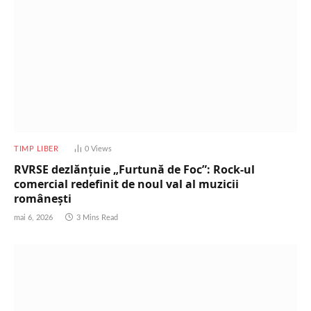
TIMP LIBER
0
Views
RVRSE dezlănțuie „Furtună de Foc”: Rock-ul
comercial redefinit de noul val al muzicii
românești
mai 6, 2026
3 Mins Read