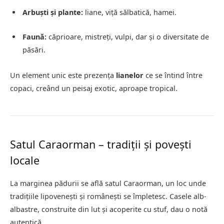
Arbuști și plante:
liane, viță sălbatică, hamei.
Faună:
căprioare, mistreți, vulpi, dar și o diversitate de
păsări.
Un element unic este prezența
lianelor
ce se întind între
copaci, creând un peisaj exotic, aproape tropical.
Satul Caraorman – tradiții și povești
locale
La marginea pădurii se află satul Caraorman, un loc unde
tradițiile lipovenești și românești se împletesc. Casele alb-
albastre, construite din lut și acoperite cu stuf, dau o notă
autentică.