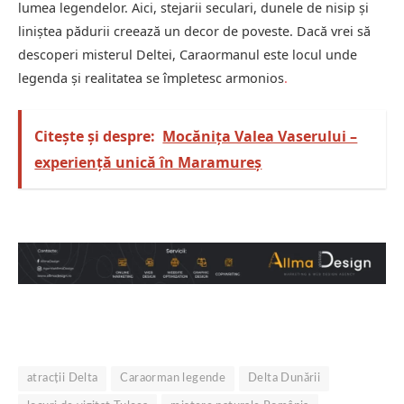
lumea legendelor. Aici, stejarii seculari, dunele de nisip și
liniștea pădurii creează un decor de poveste. Dacă vrei să
descoperi misterul Deltei, Caraormanul este locul unde
legenda și realitatea se împletesc armonios
.
Citește și despre:
Mocănița Valea Vaserului –
experiență unică în Maramureș
atracții Delta
Caraorman legende
Delta Dunării