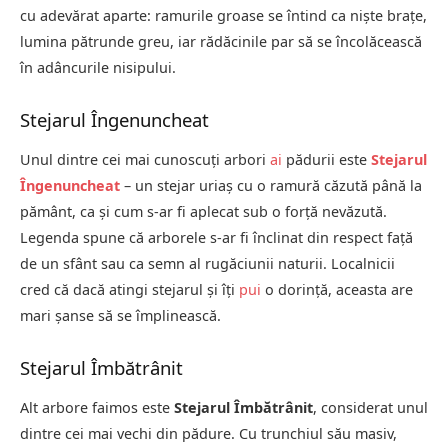
cu adevărat aparte: ramurile groase se întind ca niște brațe,
lumina pătrunde greu, iar rădăcinile par să se încolăcească
în adâncurile nisipului.
Stejarul Îngenuncheat
Unul dintre cei mai cunoscuți arbori
ai
pădurii este
Stejarul
Îngenuncheat
– un stejar uriaș cu o ramură căzută până la
pământ, ca și cum s-ar fi aplecat sub o forță nevăzută.
Legenda spune că arborele s-ar fi înclinat din respect față
de un sfânt sau ca semn al rugăciunii naturii. Localnicii
cred că dacă atingi stejarul și îți
pui
o dorință, aceasta are
mari șanse să se împlinească.
Stejarul Îmbătrânit
Alt arbore faimos este
Stejarul Îmbătrânit
, considerat unul
dintre cei mai vechi din pădure. Cu trunchiul său masiv,