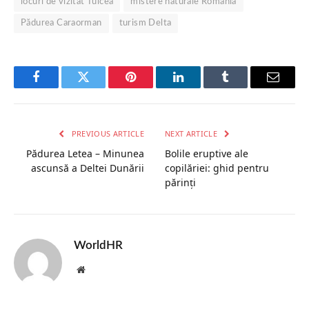
locuri de vizitat Tulcea
mistere naturale România
Pădurea Caraorman
turism Delta
Facebook
Twitter
Pinterest
LinkedIn
Tumblr
Email
PREVIOUS ARTICLE
NEXT ARTICLE
Pădurea Letea – Minunea
Bolile eruptive ale
ascunsă a Deltei Dunării
copilăriei: ghid pentru
părinți
WorldHR
Website