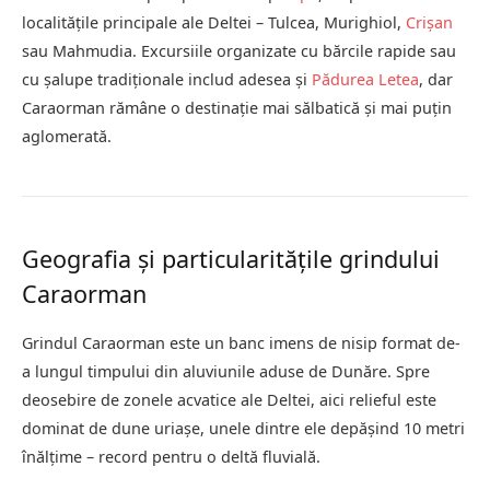
localitățile principale ale Deltei – Tulcea, Murighiol,
Crișan
sau Mahmudia. Excursiile organizate cu bărcile rapide sau
cu șalupe tradiționale includ adesea și
Pădurea Letea
, dar
Caraorman rămâne o destinație mai sălbatică și mai puțin
aglomerată.
Geografia și particularitățile grindului
Caraorman
Grindul Caraorman este un banc imens de nisip format de-
a lungul timpului din aluviunile aduse de Dunăre. Spre
deosebire de zonele acvatice ale Deltei, aici relieful este
dominat de dune uriașe, unele dintre ele depășind 10 metri
înălțime – record pentru o deltă fluvială.