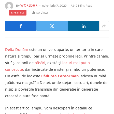
By
WORLDHR
noiembrie 7, 2025
5 Mins Read
10
Views
LIFESTYLE
Delta Dunării
este un univers aparte, un teritoriu în care
natura și timpul par să urmeze propriile legi. Printre canale,
stuf și colonii de
păsări
, există și
locuri mai puțin
cunoscute
, dar încărcate de mister și simboluri puternice.
Un astfel de loc este
Pădurea Caraorman
, adesea numită
„pădurea neagră” a Deltei, unde stejarii seculari, dunele de
nisip și poveștile transmise din generație în generație
creează o aură fascinantă.
În acest articol amplu, vom descoperi în detaliu ce