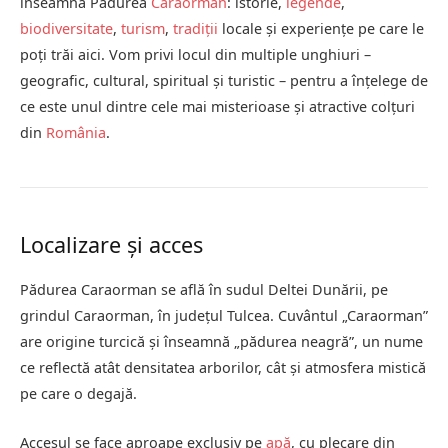
înseamnă Pădurea
Caraorman
: istorie,
legende
,
biodiversitate
,
turism
,
tradiții
locale și experiențe pe care le
poți trăi aici. Vom privi locul din multiple unghiuri –
geografic, cultural, spiritual și turistic – pentru a înțelege de
ce este unul dintre cele mai misterioase și atractive colțuri
din
România
.
Localizare și acces
Pădurea Caraorman se află în sudul Deltei Dunării, pe
grindul Caraorman, în județul Tulcea. Cuvântul „Caraorman”
are origine turcică și înseamnă „pădurea neagră”, un nume
ce reflectă atât densitatea arborilor, cât și atmosfera mistică
pe care o degajă.
Accesul se face aproape exclusiv pe
apă
, cu plecare din