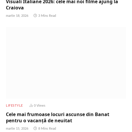
Visuali Italiane 2026: cele mai noi filme ajung la
Craiova
martie 18, 2026
3 Mins Read
LIFESTYLE
0
Views
Cele mai frumoase locuri ascunse din Banat
pentru o vacanță de neuitat
martie 15, 2026
8 Mins Read