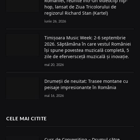
României, reunite într-un videoclip hip-
hop, lansat de Ziua Tricolorului de
regizorul Richard Stan (Kartel)
iunie 26, 2026
Timișoara Music Week: 2-6 septembrie
2026. Săptămâna în care vestul României
își spune povestea muzicală completă, 5
zile de eferversceță muzicală și inovație.
mai 20, 2026
Drumeții de neuitat: Trasee montane cu
peisaje impresionante în România
mai 16, 2026
CELE MAI CITITE
Curs de Copywriting – Drumul către