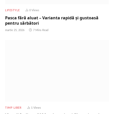
LIFESTYLE
0
Views
Pasca fără aluat – Varianta rapidă și gustoasă
pentru sărbători
martie 25, 2026
7 Mins Read
TIMP LIBER
1
Views