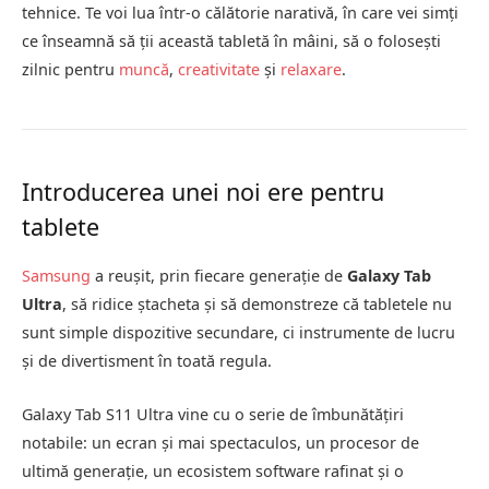
tehnice. Te voi lua într-o călătorie narativă, în care vei simți
ce înseamnă să ții această tabletă în mâini, să o folosești
zilnic pentru
muncă
,
creativitate
și
relaxare
.
Introducerea unei noi ere pentru
tablete
Samsung
a reușit, prin fiecare generație de
Galaxy Tab
Ultra
, să ridice ștacheta și să demonstreze că tabletele nu
sunt simple dispozitive secundare, ci instrumente de lucru
și de divertisment în toată regula.
Galaxy Tab S11 Ultra vine cu o serie de îmbunătățiri
notabile: un ecran și mai spectaculos, un procesor de
ultimă generație, un ecosistem software rafinat și o