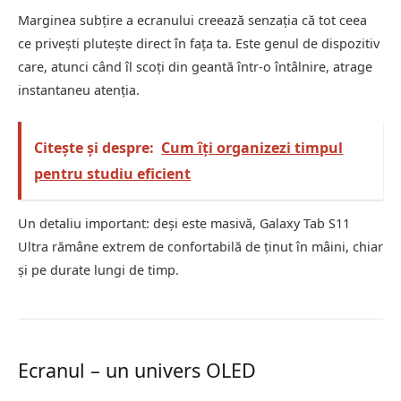
Marginea subțire a ecranului creează senzația că tot ceea
ce privești plutește direct în fața ta. Este genul de dispozitiv
care, atunci când îl scoți din geantă într-o întâlnire, atrage
instantaneu atenția.
Citește și despre:
Cum îți organizezi timpul
pentru studiu eficient
Un detaliu important: deși este masivă, Galaxy Tab S11
Ultra rămâne extrem de confortabilă de ținut în mâini, chiar
și pe durate lungi de timp.
Ecranul – un univers OLED