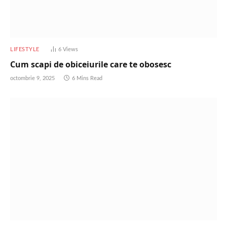
LIFESTYLE
6
Views
Cum scapi de obiceiurile care te obosesc
octombrie 9, 2025
6 Mins Read