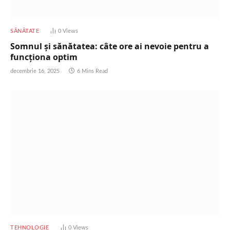
SĂNĂTATE
0
Views
Somnul și sănătatea: câte ore ai nevoie pentru a
funcționa optim
decembrie 16, 2025
6 Mins Read
TEHNOLOGIE
0
Views