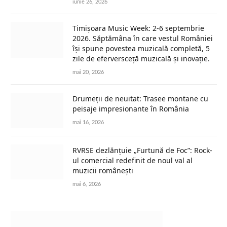
iunie 26, 2026
Timișoara Music Week: 2-6 septembrie
2026. Săptămâna în care vestul României
își spune povestea muzicală completă, 5
zile de eferversceță muzicală și inovație.
mai 20, 2026
Drumeții de neuitat: Trasee montane cu
peisaje impresionante în România
mai 16, 2026
RVRSE dezlănțuie „Furtună de Foc”: Rock-
ul comercial redefinit de noul val al
muzicii românești
mai 6, 2026