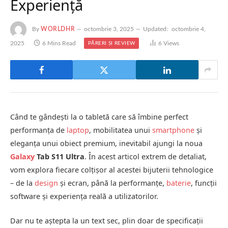
Experiență
By
WORLDHR
octombrie 3, 2025
Updated:
octombrie 4,
2025
6 Mins Read
6
Views
PĂRERI ȘI REVIEW
Când te gândești la o tabletă care să îmbine perfect
performanța de
laptop
, mobilitatea unui
smartphone
și
eleganța unui obiect premium, inevitabil ajungi la noua
Galaxy
Tab S11 Ultra
. În acest articol extrem de detaliat,
vom explora fiecare colțișor al acestei bijuterii tehnologice
– de la
design
și ecran, până la performanțe,
baterie
, funcții
software și experiența reală a utilizatorilor.
Dar nu te aștepta la un text sec, plin doar de specificații