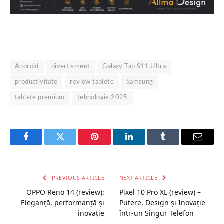
Android
divertisment
Galaxy Tab S11 Ultra
productivitate
review tablete
Samsung
tablete premium
tehnologie 2025
Facebook
Twitter
Pinterest
LinkedIn
Tumblr
Email
PREVIOUS ARTICLE
NEXT ARTICLE
OPPO Reno 14 (review):
Pixel 10 Pro XL (review) –
Eleganță, performanță și
Putere, Design și Inovație
inovație
într-un Singur Telefon