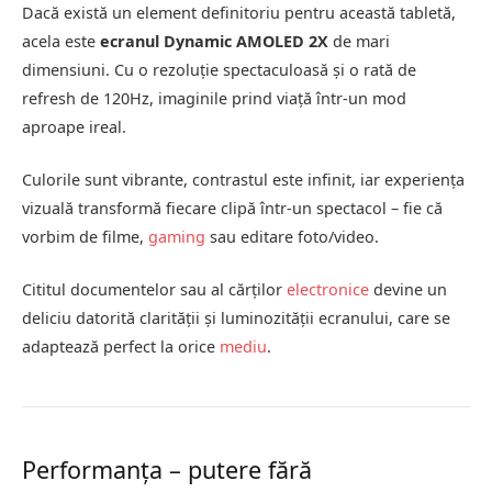
Dacă există un element definitoriu pentru această tabletă,
acela este
ecranul Dynamic AMOLED 2X
de mari
dimensiuni. Cu o rezoluție spectaculoasă și o rată de
refresh de 120Hz, imaginile prind viață într-un mod
aproape ireal.
Culorile sunt vibrante, contrastul este infinit, iar experiența
vizuală transformă fiecare clipă într-un spectacol – fie că
vorbim de filme,
gaming
sau editare foto/video.
Cititul documentelor sau al cărților
electronice
devine un
deliciu datorită clarității și luminozității ecranului, care se
adaptează perfect la orice
mediu
.
Performanța – putere fără