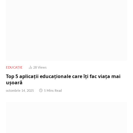
EDUCAȚIE
28
Views
Top 5 aplicații educaționale care îți fac viața mai
ușoară
octombrie 14, 2025
5 Mins Read