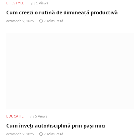
LIFESTYLE
1
Views
Cum creezi o rutină de dimineață productivă
octombrie 9, 2025
6 Mins Read
EDUCAȚIE
5
Views
Cum înveți autodisciplină prin pași mici
octombrie 9, 2025
6 Mins Read