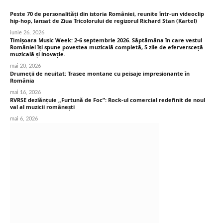
Peste 70 de personalități din istoria României, reunite într-un videoclip
hip-hop, lansat de Ziua Tricolorului de regizorul Richard Stan (Kartel)
iunie 26, 2026
Timișoara Music Week: 2-6 septembrie 2026. Săptămâna în care vestul
României își spune povestea muzicală completă, 5 zile de eferversceță
muzicală și inovație.
mai 20, 2026
Drumeții de neuitat: Trasee montane cu peisaje impresionante în
România
mai 16, 2026
RVRSE dezlănțuie „Furtună de Foc”: Rock-ul comercial redefinit de noul
val al muzicii românești
mai 6, 2026