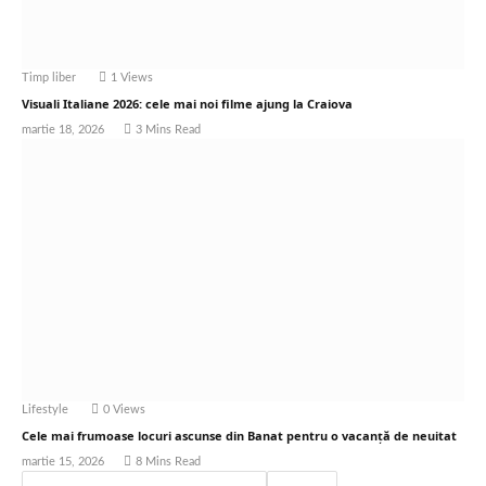
Timp liber
1
Views
Visuali Italiane 2026: cele mai noi filme ajung la Craiova
martie 18, 2026
3 Mins Read
Lifestyle
0
Views
Cele mai frumoase locuri ascunse din Banat pentru o vacanță de neuitat
martie 15, 2026
8 Mins Read