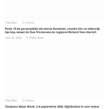
Timp liber
0
Views
Peste 70 de personalități din istoria României, reunite într-un videoclip
hip-hop, lansat de Ziua Tricolorului de regizorul Richard Stan (Kartel)
iunie 26, 2026
4 Mins Read
Timp liber
0
Views
Timișoara Music Week: 2-6 septembrie 2026. Săptămâna în care vestul