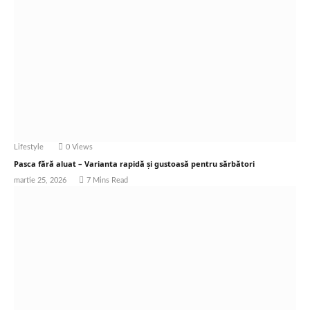
Lifestyle
0
Views
Pasca fără aluat – Varianta rapidă și gustoasă pentru sărbători
martie 25, 2026
7 Mins Read