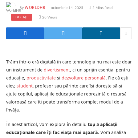
By
WORLDHR
octombrie 14, 2025
5 Mins Read
28
Views
EDUCAȚIE
Trăim într-o eră digitală în care tehnologia nu mai este doar
un instrument de
divertisment
, ci un sprijin esențial pentru
educație,
productivitate
și
dezvoltare personală
. Fie că ești
elev,
student
, profesor sau părinte care își dorește să-și
ajute copilul, aplicațiile educaționale reprezintă o resursă
valoroasă care îți poate transforma complet modul de a
învăța.
În acest articol, vom explora în detaliu
top 5 aplicații
educaționale care îți fac viața mai ușoară
. Vom analiza