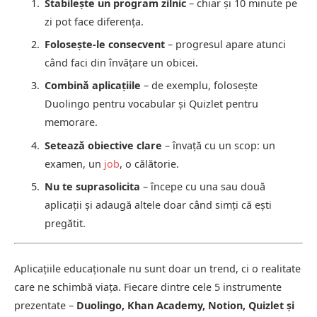
Stabilește un program zilnic
– chiar și 10 minute pe
zi pot face diferența.
Folosește-le consecvent
– progresul apare atunci
când faci din învățare un obicei.
Combină aplicațiile
– de exemplu, folosește
Duolingo pentru vocabular și Quizlet pentru
memorare.
Setează obiective clare
– învață cu un scop: un
examen, un
job
, o călătorie.
Nu te suprasolicita
– începe cu una sau două
aplicații și adaugă altele doar când simți că ești
pregătit.
Aplicațiile educaționale nu sunt doar un trend, ci o realitate
care ne schimbă viața. Fiecare dintre cele 5 instrumente
prezentate –
Duolingo, Khan Academy, Notion, Quizlet și