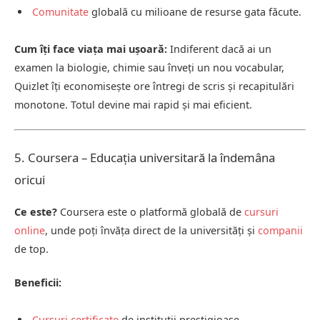
Comunitate
globală cu milioane de resurse gata făcute.
Cum îți face viața mai ușoară:
Indiferent dacă ai un
examen la biologie, chimie sau înveți un nou vocabular,
Quizlet îți economisește ore întregi de scris și recapitulări
monotone. Totul devine mai rapid și mai eficient.
5. Coursera – Educația universitară la îndemâna
oricui
Ce este?
Coursera este o platformă globală de
cursuri
online
, unde poți învăța direct de la universități și
companii
de top.
Beneficii:
Cursuri certificate
de instituții prestigioase.