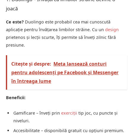
joacă
Ce este?
Duolingo este probabil cea mai cunoscută
aplicație pentru învățarea limbilor străine. Cu un
design
prietenos și lecții scurte, îți permite să înveți zilnic fără
presiune.
Citește și despre:
Meta lansează conturi
pentru adolescenți pe Facebook și Messenger
în întreaga lume
Beneficii:
Gamificare – înveți prin
exerciții
tip joc, cu puncte și
niveluri.
Accesibilitate – disponibilă gratuit cu opțiuni premium.