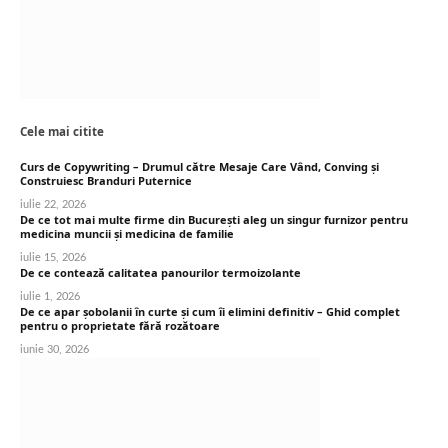
Cele mai citite
Curs de Copywriting – Drumul către Mesaje Care Vând, Conving și
Construiesc Branduri Puternice
iulie 22, 2026
De ce tot mai multe firme din București aleg un singur furnizor pentru
medicina muncii și medicina de familie
iulie 15, 2026
De ce contează calitatea panourilor termoizolante
iulie 1, 2026
De ce apar șobolanii în curte și cum îi elimini definitiv – Ghid complet
pentru o proprietate fără rozătoare
iunie 30, 2026