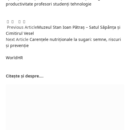
productivitate
profesori
studenți
tehnologie
Facebook
Twitter
Pinterest
LinkedIn
Tumblr
Email
Previous Article
Muzeul Stan Ioan Pătraș – Satul Săpânța și
Cimitirul Vesel
Next Article
Carențele nutriționale la sugari: semne, riscuri
și prevenție
WorldHR
Website
Citește și despre....