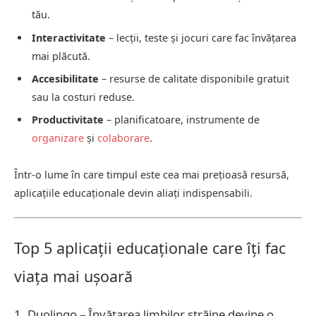
tău.
Interactivitate
– lecții, teste și jocuri care fac învățarea
mai plăcută.
Accesibilitate
– resurse de calitate disponibile gratuit
sau la costuri reduse.
Productivitate
– planificatoare, instrumente de
organizare
și
colaborare
.
Într-o lume în care timpul este cea mai prețioasă resursă,
aplicațiile educaționale devin aliați indispensabili.
Top 5 aplicații educaționale care îți fac
viața mai ușoară
1. Duolingo – Învățarea limbilor străine devine o