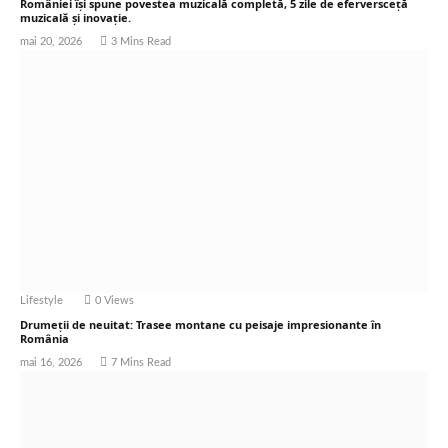
României își spune povestea muzicală completă, 5 zile de eferversceță
muzicală și inovație.
mai 20, 2026
3 Mins Read
Lifestyle
0
Views
Drumeții de neuitat: Trasee montane cu peisaje impresionante în
România
mai 16, 2026
7 Mins Read