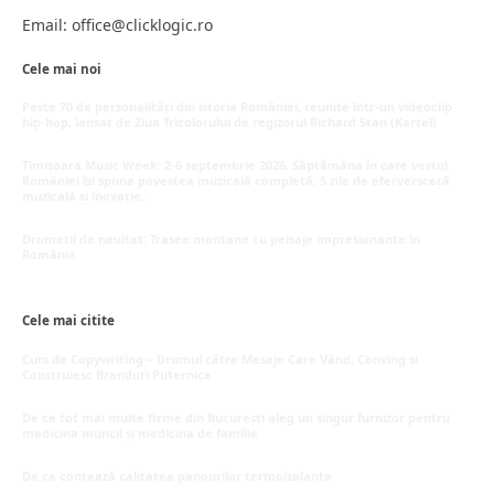
Email: office@clicklogic.ro
Cele mai noi
Peste 70 de personalități din istoria României, reunite într-un videoclip
hip-hop, lansat de Ziua Tricolorului de regizorul Richard Stan (Kartel)
iunie 26, 2026
Timișoara Music Week: 2-6 septembrie 2026. Săptămâna în care vestul
României își spune povestea muzicală completă, 5 zile de eferversceță
muzicală și inovație.
mai 20, 2026
Drumeții de neuitat: Trasee montane cu peisaje impresionante în
România
mai 16, 2026
Cele mai citite
Curs de Copywriting – Drumul către Mesaje Care Vând, Conving și
Construiesc Branduri Puternice
iulie 22, 2026
De ce tot mai multe firme din București aleg un singur furnizor pentru
medicina muncii și medicina de familie
iulie 15, 2026
De ce contează calitatea panourilor termoizolante