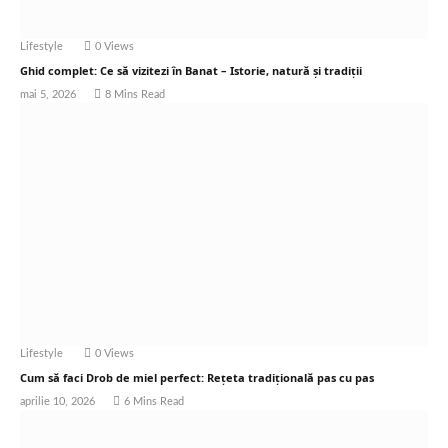
Lifestyle
0
Views
Ghid complet: Ce să vizitezi în Banat – Istorie, natură și tradiții
mai 5, 2026
8 Mins Read
Lifestyle
0
Views
Cum să faci Drob de miel perfect: Rețeta tradițională pas cu pas
aprilie 10, 2026
6 Mins Read