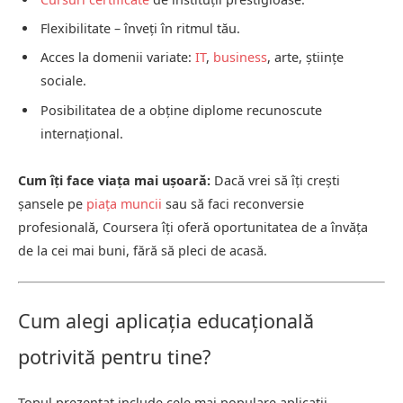
Flexibilitate – înveți în ritmul tău.
Acces la domenii variate:
IT
,
business
, arte, științe
sociale.
Posibilitatea de a obține diplome recunoscute
internațional.
Cum îți face viața mai ușoară:
Dacă vrei să îți crești
șansele pe
piața muncii
sau să faci reconversie
profesională, Coursera îți oferă oportunitatea de a învăța
de la cei mai buni, fără să pleci de acasă.
Cum alegi aplicația educațională
potrivită pentru tine?
Topul prezentat include cele mai populare aplicații