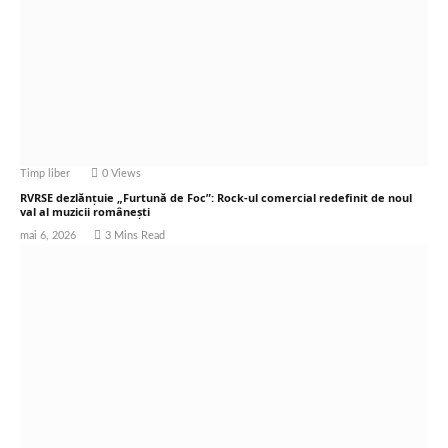
Timp liber
0
Views
RVRSE dezlănțuie „Furtună de Foc”: Rock-ul comercial redefinit de noul
val al muzicii românești
mai 6, 2026
3 Mins Read