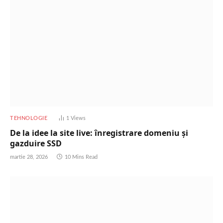
TEHNOLOGIE
1
Views
De la idee la site live: înregistrare domeniu și
gazduire SSD
martie 28, 2026
10 Mins Read