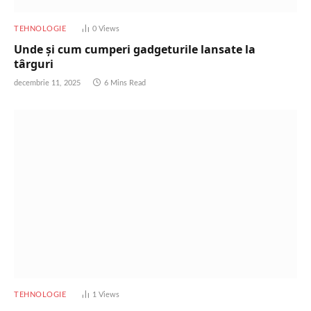
TEHNOLOGIE
0
Views
Unde și cum cumperi gadgeturile lansate la
târguri
decembrie 11, 2025
6 Mins Read
TEHNOLOGIE
1
Views