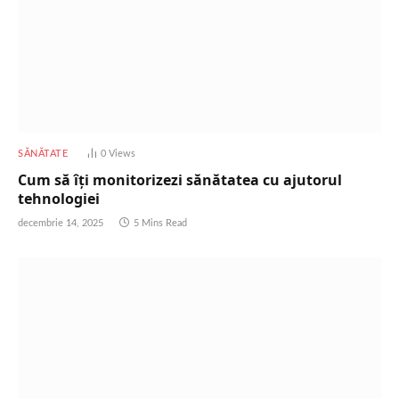
SĂNĂTATE
0
Views
Cum să îți monitorizezi sănătatea cu ajutorul
tehnologiei
decembrie 14, 2025
5 Mins Read