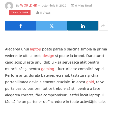
By
WORLDHR
octombrie 8, 2025
6 Mins Read
8
Views
TEHNOLOGIE
Alegerea unui
laptop
poate părea o sarcină simplă la prima
vedere: te uiți la preț,
design
și poate la brand. Dar atunci
când scopul este unul dublu – să servească atât pentru
muncă, cât și pentru
gaming
– lucrurile se complică rapid.
Performanța, durata bateriei, ecranul, tastatura și chiar
portabilitatea devin elemente cruciale. În acest
ghid
, te voi
purta pas cu pas prin tot ce trebuie să știi pentru a face
alegerea corectă, fără compromisuri, astfel încât laptopul
tău să fie un partener de încredere în toate activitățile tale.