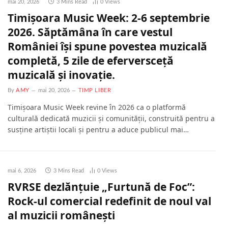
mai 20, 2026
3 Mins Read
0
Views
Timișoara Music Week: 2-6 septembrie
2026. Săptămâna în care vestul
României își spune povestea muzicală
completă, 5 zile de eferversceță
muzicală și inovație.
By
AMY
mai 20, 2026
TIMP LIBER
Timișoara Music Week revine în 2026 ca o platformă
culturală dedicată muzicii și comunității, construită pentru a
susține artiștii locali și pentru a aduce publicul mai…
mai 6, 2026
3 Mins Read
0
Views
RVRSE dezlănțuie „Furtună de Foc”:
Rock-ul comercial redefinit de noul val
al muzicii românești