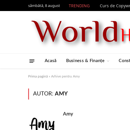
sâmbătă, 8 august
TRENDING
Acasă
Business & Finanțe
Const
Prima pagină
»
Arhive pentru Amy
AUTOR:
AMY
Amy