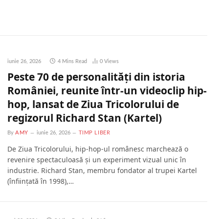
iunie 26, 2026
4 Mins Read
0
Views
Peste 70 de personalități din istoria
României, reunite într-un videoclip hip-
hop, lansat de Ziua Tricolorului de
regizorul Richard Stan (Kartel)
By
AMY
iunie 26, 2026
TIMP LIBER
De Ziua Tricolorului, hip-hop-ul românesc marchează o
revenire spectaculoasă și un experiment vizual unic în
industrie. Richard Stan, membru fondator al trupei Kartel
(înființată în 1998),…