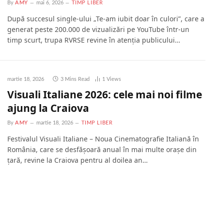
By
AMY
mai 6, 2026
TIMP LIBER
După succesul single-ului „Te-am iubit doar în culori”, care a
generat peste 200.000 de vizualizări pe YouTube într-un
timp scurt, trupa RVRSE revine în atenția publicului…
martie 18, 2026
3 Mins Read
1
Views
Visuali Italiane 2026: cele mai noi filme
ajung la Craiova
By
AMY
martie 18, 2026
TIMP LIBER
Festivalul Visuali Italiane – Noua Cinematografie Italiană în
România, care se desfășoară anual în mai multe orașe din
țară, revine la Craiova pentru al doilea an…