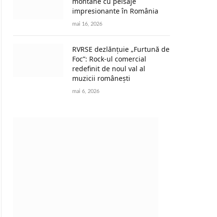
montane cu peisaje
impresionante în România
mai 16, 2026
RVRSE dezlănțuie „Furtună de
Foc”: Rock-ul comercial
redefinit de noul val al
muzicii românești
mai 6, 2026