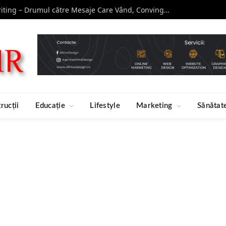
Curs de Copywriting – Drumul către Mesaje Care Vând, Conving și Construiesc Branduri Puternice
rucții
Educație
Lifestyle
Marketing
Sănătat