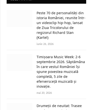
Peste 70 de personalități din
istoria României, reunite într-
un videoclip hip-hop, lansat
de Ziua Tricolorului de
regizorul Richard Stan
(Kartel)
iunie 26, 2026
Timișoara Music Week: 2-6
septembrie 2026. Săptămâna
în care vestul României își
spune povestea muzicală
completă, 5 zile de
eferversceță muzicală și
inovație.
mai 20, 2026
Drumeții de neuitat: Trasee