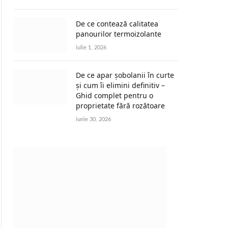
De ce contează calitatea
panourilor termoizolante
iulie 1, 2026
De ce apar șobolanii în curte
și cum îi elimini definitiv –
Ghid complet pentru o
proprietate fără rozătoare
iunie 30, 2026