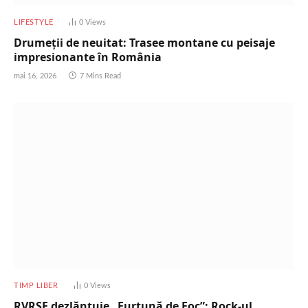
LIFESTYLE
0
Views
Drumeții de neuitat: Trasee montane cu peisaje
impresionante în România
mai 16, 2026
7 Mins Read
TIMP LIBER
0
Views
RVRSE dezlănțuie „Furtună de Foc”: Rock-ul