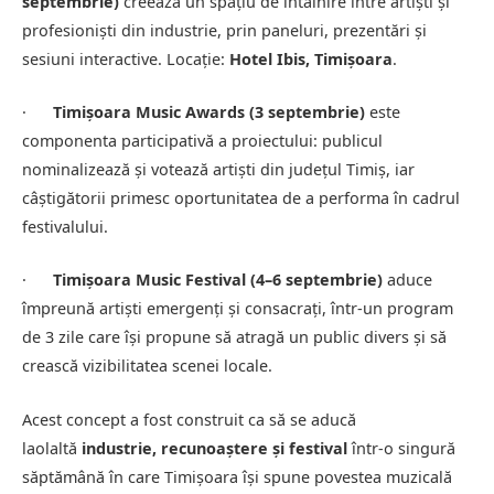
septembrie)
creează un spațiu de întâlnire între artiști și
profesioniști din industrie, prin paneluri, prezentări și
sesiuni interactive. Locație:
Hotel Ibis, Timișoara
.
·
Timișoara Music Awards (3 septembrie)
este
componenta participativă a proiectului: publicul
nominalizează și votează artiști din județul Timiș, iar
câștigătorii primesc oportunitatea de a performa în cadrul
festivalului.
·
Timișoara Music Festival (4–6 septembrie)
aduce
împreună artiști emergenți și consacrați, într-un program
de 3 zile care își propune să atragă un public divers și să
crească vizibilitatea scenei locale.
Acest concept a fost construit ca să se aducă
laolaltă
industrie, recunoaștere și festival
într-o singură
săptămână în care Timișoara își spune povestea muzicală