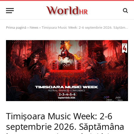
Prima pagină
»
News
»
Timișoara Music Week: 2-6 septembrie 2026. Săptămâna în care vestul României își spune povestea muzicală completă, 5 zile de eferversceță muzicală și inovație.
Timișoara Music Week: 2-6
septembrie 2026. Săptămâna