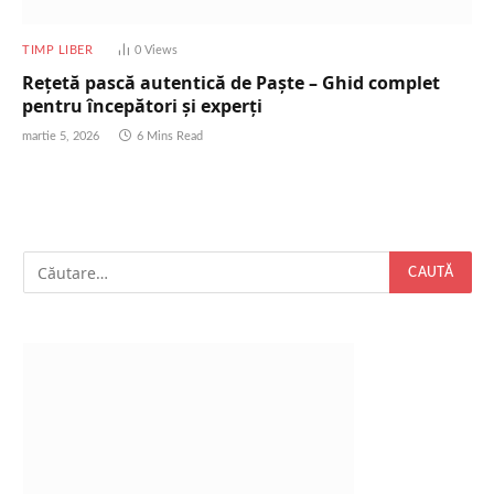
TIMP LIBER
0
Views
Rețetă pască autentică de Paște – Ghid complet
pentru începători și experți
martie 5, 2026
6 Mins Read