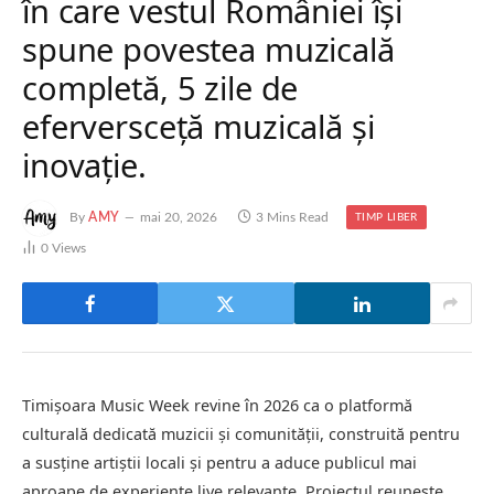
în care vestul României își
spune povestea muzicală
completă, 5 zile de
eferversceță muzicală și
inovație.
By
AMY
mai 20, 2026
3 Mins Read
TIMP LIBER
0
Views
Timișoara Music Week revine în 2026 ca o platformă
culturală dedicată muzicii și comunității, construită pentru
a susține artiștii locali și pentru a aduce publicul mai
aproape de experiențe live relevante. Proiectul reunește