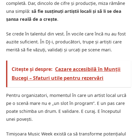
completă. Dar, dincolo de cifre și producție, miza rămâne
una simplă:
să fie susținuți artiștii locali și să li se dea
șansa reală de a crește
.
Se crede în talentul din vest. În vocile care încă nu au fost
auzite suficient. În DJ-i, producători, trupe și artiști care
merită să fie văzuți, validați și urcați pe scene mari.
Citește și despre:
Cazare accesibilă în Munții
Bucegi – Sfaturi utile pentru rezervări
Pentru organizatori, momentul în care un artist local urcă
pe o scenă mare nu e „un slot în program”. E un pas care
poate schimba un drum. E validare. E curaj. E începutul
unei povești.
Timișoara Music Week există ca să transforme potențialul