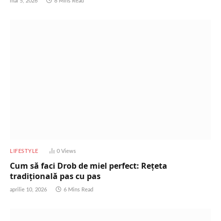
mai 5, 2026
8 Mins Read
LIFESTYLE
0
Views
Cum să faci Drob de miel perfect: Rețeta
tradițională pas cu pas
aprilie 10, 2026
6 Mins Read