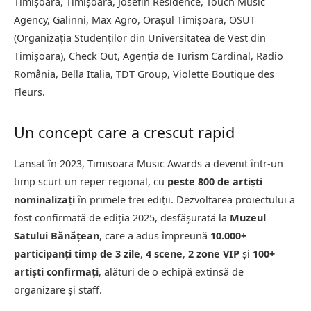
Timișoara, Timișoara, Josefin Residence, Touch Music
Agency, Galinni, Max Agro, Orașul Timișoara, OSUT
(Organizația Studenților din Universitatea de Vest din
Timișoara), Check Out, Agenția de Turism Cardinal, Radio
România, Bella Italia, TDT Group, Violette Boutique des
Fleurs
.
Un concept care a crescut rapid
Lansat în 2023, Timișoara Music Awards a devenit într-un
timp scurt un reper regional, cu
peste 800 de artiști
nominalizați
în primele trei ediții. Dezvoltarea proiectului a
fost confirmată de ediția 2025, desfășurată la
Muzeul
Satului Bănățean
, care a adus împreună
10.000+
participanți
timp de 3 zile
,
4 scene
,
2 zone VIP
și
100+
artiști confirmați
, alături de o echipă extinsă de
organizare și staff.