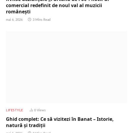
comercial redefinit de noul val al muzicii
românești
mai 6, 2026
3 Mins Read
LIFESTYLE
0
Views
Ghid complet: Ce să vizitezi în Banat – Istorie,
natură și tradiții