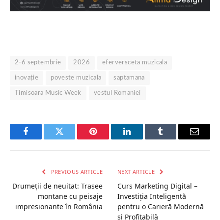
2-6 septembrie
2026
eferversceta muzicala
inovație
poveste muzicala
saptamana
Timisoara Music Week
vestul Romaniei
Facebook
Twitter
Pinterest
LinkedIn
Tumblr
Email
PREVIOUS ARTICLE
NEXT ARTICLE
Drumeții de neuitat: Trasee
Curs Marketing Digital –
montane cu peisaje
Investiția Inteligentă
impresionante în România
pentru o Carieră Modernă
și Profitabilă