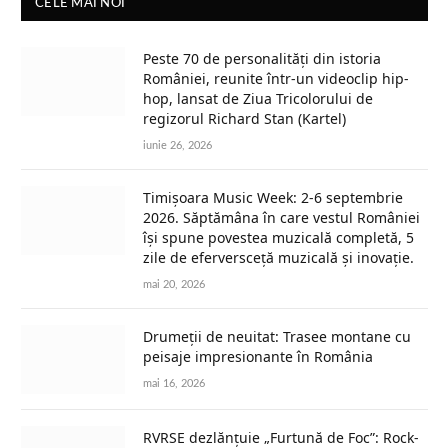
CELE MAI NOI
Peste 70 de personalități din istoria
României, reunite într-un videoclip hip-
hop, lansat de Ziua Tricolorului de
regizorul Richard Stan (Kartel)
iunie 26, 2026
Timișoara Music Week: 2-6 septembrie
2026. Săptămâna în care vestul României
își spune povestea muzicală completă, 5
zile de eferversceță muzicală și inovație.
mai 20, 2026
Drumeții de neuitat: Trasee montane cu
peisaje impresionante în România
mai 16, 2026
RVRSE dezlănțuie „Furtună de Foc”: Rock-