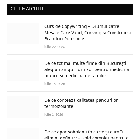
CELE MAI CITITE
Curs de Copywriting – Drumul către
Mesaje Care Vând, Conving și Construiesc
Branduri Puternice
iulie 22, 2026
De ce tot mai multe firme din București
aleg un singur furnizor pentru medicina
muncii și medicina de familie
iulie 15, 2026
De ce contează calitatea panourilor
termoizolante
iulie 1, 2026
De ce apar șobolanii în curte și cum îi
elimini definitiv – Ghid complet pentru o