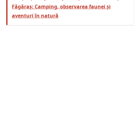
Făgăraș: Camping, observarea faunei și
aventuri în natură