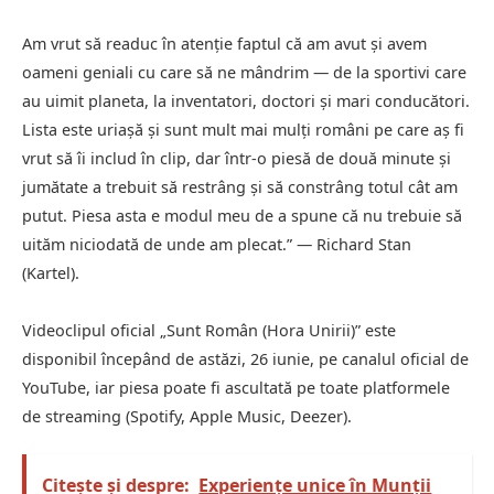
Am vrut să readuc în atenție faptul că am avut și avem
oameni geniali cu care să ne mândrim — de la sportivi care
au uimit planeta, la inventatori, doctori și mari conducători.
Lista este uriașă și sunt mult mai mulți români pe care aș fi
vrut să îi includ în clip, dar într-o piesă de două minute și
jumătate a trebuit să restrâng și să constrâng totul cât am
putut. Piesa asta e modul meu de a spune că nu trebuie să
uităm niciodată de unde am plecat.” — Richard Stan
(Kartel).
Videoclipul oficial „Sunt Român (Hora Unirii)” este
disponibil începând de astăzi, 26 iunie, pe canalul oficial de
YouTube, iar piesa poate fi ascultată pe toate platformele
de streaming (Spotify, Apple Music, Deezer).
Citește și despre:
Experiențe unice în Munții