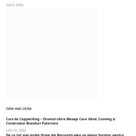
mai 6, 2026
Cele mai citite
Curs de Copywriting – Drumul către Mesaje Care Vând, Conving și
Construiesc Branduri Puternice
iulie 22, 2026
De ce tot mai multe firme din București aleg un singur furnizor pentru