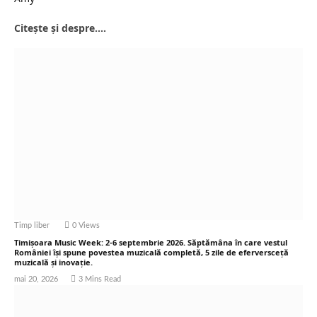
Citește și despre....
Timp liber
0
Views
Timișoara Music Week: 2-6 septembrie 2026. Săptămâna în care vestul
României își spune povestea muzicală completă, 5 zile de eferversceță
muzicală și inovație.
mai 20, 2026
3 Mins Read