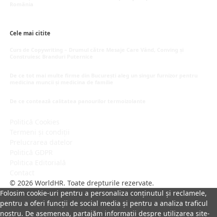
România
mai 16, 2026
Cele mai citite
Curs de Copywriting – Drumul către Mesaje Care Vând, Conving și
Construiesc Branduri Puternice
iulie 22, 2026
De ce tot mai multe firme din București aleg un singur furnizor pentru
medicina muncii și medicina de familie
iulie 15, 2026
De ce contează calitatea panourilor termoizolante
iulie 1, 2026
Politică Cookies
Termeni și condiții
Prelucrarea datelor
Politică GDPR
Politica Editorială
Contact
© 2026 WorldHR. Toate drepturile rezervate.
Folosim cookie-uri pentru a personaliza conținutul și reclamele,
pentru a oferi funcții de social media și pentru a analiza traficul
nostru. De asemenea, partajăm informații despre utilizarea site-