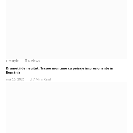
Lifestyle
0
Views
Drumeții de neuitat: Trasee montane cu peisaje impresionante în
România
mai 16, 2026
7 Mins Read