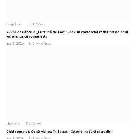
Timp liber
0
Views
RVRSE dezlănțuie „Furtună de Foc”: Rock-ul comercial redefinit de noul
val al muzicii românești
mai 6, 2026
3 Mins Read
Lifestyle
0
Views
Ghid complet: Ce să vizitezi în Banat – Istorie, natură și tradiții
mai 5, 2026
8 Mins Read