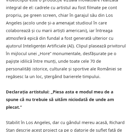
integral de el: cadrele cu artistul au fost filmate pe cont
propriu, pe green screen, chiar în garajul său din Los
Angeles (acolo unde și-a amenajat studioul în care
colaborează și cu marii artiști americani), iar întreaga
atmosferă epică din fundal a fost generată ulterior cu
ajutorul Inteligenței Artificiale (AI). Clipul plasează privitorul
în mijlocul unei „Hore” monumentale, desfășurate pe o
pajiște idilică între munți, unde toate cele 70 de
personalități istorice, culturale și sportive ale României se
regăsesc la un loc, ștergând barierele timpului.
Declarația artistului: „Piesa asta e modul meu de a
spune că nu trebuie să uităm niciodată de unde am
plecat.”
Stabilit în Los Angeles, dar cu gândul mereu acasă, Richard
Stan descrie acest proiect ca pe o datorie de suflet față de