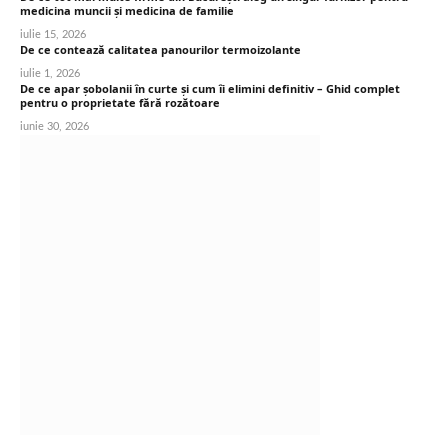
medicina muncii și medicina de familie
iulie 15, 2026
De ce contează calitatea panourilor termoizolante
iulie 1, 2026
De ce apar șobolanii în curte și cum îi elimini definitiv – Ghid complet
pentru o proprietate fără rozătoare
iunie 30, 2026