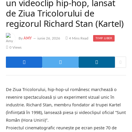
un videoclip hip-hop, lansat
de Ziua Tricolorului de
regizorul Richard Stan (Kartel)
By
AMY
iunie 26, 2026
4 Mins Read
TIMP LIBER
0
Views
De Ziua Tricolorului, hip-hop-ul românesc marchează o
revenire spectaculoasă și un experiment vizual unic în
industrie. Richard Stan, membru fondator al trupei Kartel
(înființată în 1998), lansează piesa și videoclipul oficial “Sunt
Român (Hora Unirii)”.
Proiectul cinematografic reunește pe ecran peste 70 de