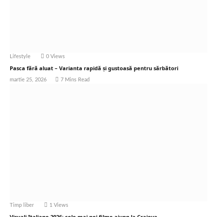
Lifestyle
0
Views
Pasca fără aluat – Varianta rapidă și gustoasă pentru sărbători
martie 25, 2026
7 Mins Read
Timp liber
1
Views
Visuali Italiane 2026: cele mai noi filme ajung la Craiova