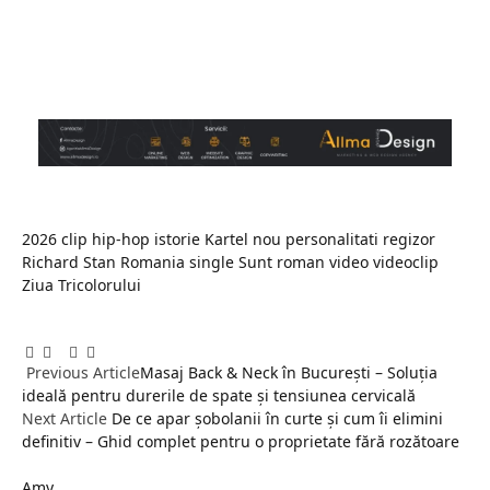
2026
clip
hip-hop
istorie
Kartel
nou
personalitati
regizor
Richard Stan
Romania
single
Sunt roman
video
videoclip
Ziua Tricolorului
Facebook
Twitter
Pinterest
LinkedIn
Tumblr
Email
Previous Article
Masaj Back & Neck în București – Soluția
ideală pentru durerile de spate și tensiunea cervicală
Next Article
De ce apar șobolanii în curte și cum îi elimini
definitiv – Ghid complet pentru o proprietate fără rozătoare
Amy