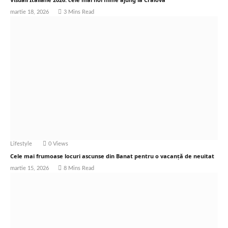
martie 18, 2026
3 Mins Read
Lifestyle
0
Views
Cele mai frumoase locuri ascunse din Banat pentru o vacanță de neuitat
martie 15, 2026
8 Mins Read