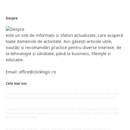
Despre
este un site de informații și sfaturi actualizate, care acoperă
toate domeniile de activitate. Aici găsești articole utile,
noutăți și recomandări practice pentru diverse interese, de
la tehnologie și sănătate, până la business, lifestyle și
educație.
Email: office@clicklogic.ro
Cele mai noi
Peste 70 de personalități din istoria României, reunite într-un videoclip
hip-hop, lansat de Ziua Tricolorului de regizorul Richard Stan (Kartel)
iunie 26, 2026
Timișoara Music Week: 2-6 septembrie 2026. Săptămâna în care vestul
României își spune povestea muzicală completă, 5 zile de eferversceță
muzicală și inovație.
mai 20, 2026
Drumeții de neuitat: Trasee montane cu peisaje impresionante în