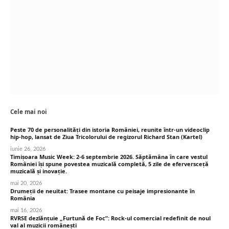
Cele mai noi
Peste 70 de personalități din istoria României, reunite într-un videoclip
hip-hop, lansat de Ziua Tricolorului de regizorul Richard Stan (Kartel)
iunie 26, 2026
Timișoara Music Week: 2-6 septembrie 2026. Săptămâna în care vestul
României își spune povestea muzicală completă, 5 zile de eferversceță
muzicală și inovație.
mai 20, 2026
Drumeții de neuitat: Trasee montane cu peisaje impresionante în
România
mai 16, 2026
RVRSE dezlănțuie „Furtună de Foc”: Rock-ul comercial redefinit de noul
val al muzicii românești