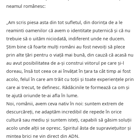
neamul românesc:
„Am scris piesa asta din tot sufletul, din dorința de a le
reaminti oamenilor că avem o identitate puternică și că nu
trebuie să o uităm niciodată, indiferent unde ne ducem.
Știm bine că foarte mulți români au fost nevoiți să plece
prin alte țări pentru o viață mai bună, din cauză că acasă nu
au avut posibilitatea de a-și construi viitorul pe care și-l
doreau, însă tot ceea ce ai învățat în țara ta cât timp ai fost
acolo, felul în care am trăit cu toții și toate experiențele prin
care ai trecut, te definesc. Rădăcinile te formează ca om și
te ajută oriunde te-ai afla în lume.
Noi, românii, avem ceva nativ în noi: suntem extrem de
descurcăreți, ne adaptăm incredibil de repede în orice
cultură sau mediu și suntem isteți, capabili să găsim soluții
acolo unde alții se opresc. Spiritul ăsta de supraviețuitor și
mintea brici ne vin direct din ADN.