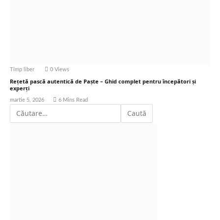
Timp liber
0
Views
Rețetă pască autentică de Paște – Ghid complet pentru începători și
experți
martie 5, 2026
6 Mins Read