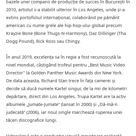
bazele unei companii de producție de succes în București în
2010, artistul s-a stabilit ulterior în Los Angeles, unde și-a
extins portofoliul internațional, colaborând pe pământ
american cu nume grele ale hip-hop-ului global precum
Krayzie Bone (Bone Thugs-N-Harmony), Daz Dillinger (Tha
Dogg Pound), Rick Ross sau Chingy.
În anul 2019, excelența sa în regie a fost recunoscută la
nivel mondial, câștigând trofeul pentru „Best Music Video
Director” la Golden Panther Music Awards din New York.
De data aceasta, Richard Stan trece în fața camerei și
decide să ducă numele Kartel singur, de la mii de kilometri
depărtare, direct din Los Angeles. Trupa Kartel are la activ
albumele „Jumate-Jumate” (lansat în 2000) și „Dă-mă-n
judecată” (2006), iar noul single marchează ruperea unei
tăceri discografice lungi.
Videoclipul este o producție vizuală inovatoare realizată