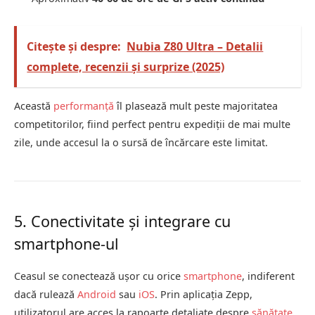
Citește și despre:
Nubia Z80 Ultra – Detalii
complete, recenzii și surprize (2025)
Această
performanță
îl plasează mult peste majoritatea
competitorilor, fiind perfect pentru expediții de mai multe
zile, unde accesul la o sursă de încărcare este limitat.
5. Conectivitate și integrare cu
smartphone-ul
Ceasul se conectează ușor cu orice
smartphone
, indiferent
dacă rulează
Android
sau
iOS
. Prin aplicația Zepp,
utilizatorul are acces la rapoarte detaliate despre
sănătate