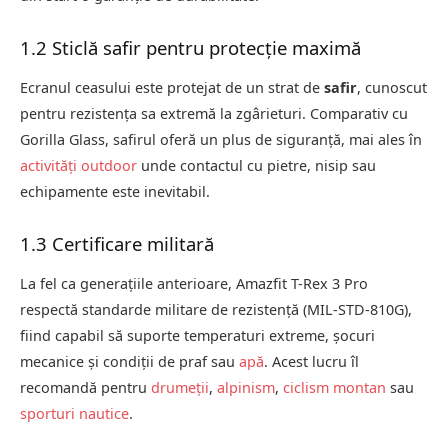
1.2 Sticlă safir pentru protecție maximă
Ecranul ceasului este protejat de un strat de
safir
, cunoscut
pentru rezistența sa extremă la zgârieturi. Comparativ cu
Gorilla Glass, safirul oferă un plus de siguranță, mai ales în
activități outdoor
unde contactul cu pietre, nisip sau
echipamente este inevitabil.
1.3 Certificare militară
La fel ca generațiile anterioare, Amazfit T-Rex 3 Pro
respectă standarde militare de rezistență (MIL-STD-810G),
fiind capabil să suporte temperaturi extreme, șocuri
mecanice și condiții de praf sau
apă
. Acest lucru îl
recomandă pentru
drumeții
,
alpinism
,
ciclism montan
sau
sporturi nautice
.