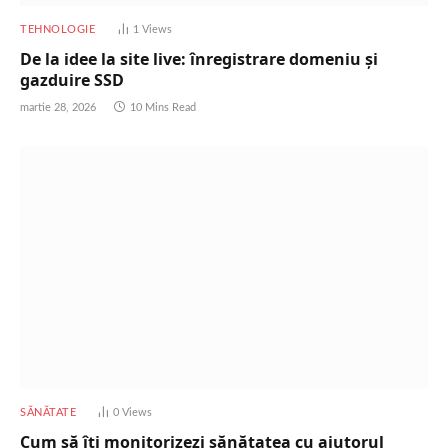
TEHNOLOGIE
1
Views
De la idee la site live: înregistrare domeniu și
gazduire SSD
martie 28, 2026
10 Mins Read
SĂNĂTATE
0
Views
Cum să îți monitorizezi sănătatea cu ajutorul