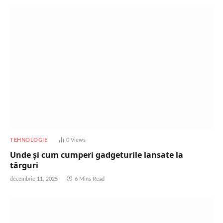
TEHNOLOGIE
0
Views
Unde și cum cumperi gadgeturile lansate la
târguri
decembrie 11, 2025
6 Mins Read