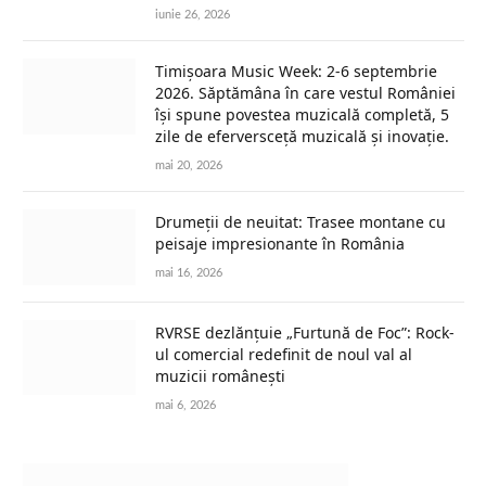
iunie 26, 2026
Timișoara Music Week: 2-6 septembrie
2026. Săptămâna în care vestul României
își spune povestea muzicală completă, 5
zile de eferversceță muzicală și inovație.
mai 20, 2026
Drumeții de neuitat: Trasee montane cu
peisaje impresionante în România
mai 16, 2026
RVRSE dezlănțuie „Furtună de Foc”: Rock-
ul comercial redefinit de noul val al
muzicii românești
mai 6, 2026