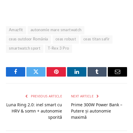
Amazfit
autonomie mare smartwatch
ceas outdoor România
ceas robust
ceas titan safir
smartwatch sport
T-Rex 3 Pro
Facebook
Twitter
Pinterest
LinkedIn
Tumblr
Email
PREVIOUS ARTICLE
NEXT ARTICLE
Luna Ring 2.0: inel smart cu
Prime 300W Power Bank –
HRV & somn + autonomie
Putere și autonomie
sporită
maximă