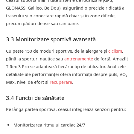
Ceasul suportă mai multe sisteme de localizare (GPS,
GLONASS, Galileo, BeiDou), asigurând o precizie ridicată a
traseului și o conectare rapidă chiar și în zone dificile,
precum păduri dense sau canioane.
3.3 Monitorizare sportivă avansată
Cu peste 150 de moduri sportive, de la alergare și
ciclism
,
până la sporturi nautice sau
antrenamente
de forță, Amazfit
T-Rex 3 Pro se adaptează fiecărui tip de utilizator. Analizele
detaliate ale performanței oferă informații despre puls, VO₂
Max, nivel de efort și
recuperare
.
3.4 Funcții de sănătate
Pe lângă partea sportivă, ceasul integrează senzori pentru:
Monitorizarea ritmului cardiac 24/7