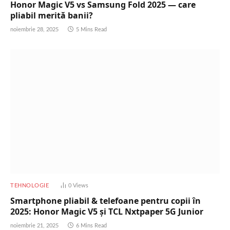
Honor Magic V5 vs Samsung Fold 2025 — care
pliabil merită banii?
noiembrie 28, 2025
5 Mins Read
TEHNOLOGIE
0
Views
Smartphone pliabil & telefoane pentru copii în
2025: Honor Magic V5 și TCL Nxtpaper 5G Junior
noiembrie 21, 2025
6 Mins Read