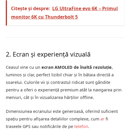
Citește și despre:
LG UltraFine evo 6K – Primul
monitor 6K cu Thunderbolt 5
2. Ecran și experiență vizuală
Ceasul vine cu un
ecran AMOLED de înaltă rezoluție
,
luminos și clar, perfect lizibil chiar și în bătaia directă a
soarelui. Culorile vii și contrastul ridicat sunt gândite
pentru a oferi o experiență premium atât la navigarea prin
meniuri, cât și în vizualizarea hărților offline.
Dimensiunea ecranului este generoasă, oferind suficient
spațiu pentru afișarea detaliilor complexe, cum
ar
fi
traseele GPS sau notificările de pe
telefon
.