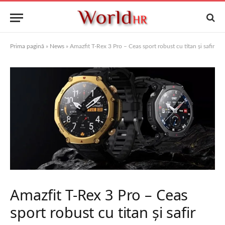
Prima pagină
»
News
»
Amazfit T-Rex 3 Pro – Ceas sport robust cu titan și safir
Amazfit T-Rex 3 Pro – Ceas
sport robust cu titan și safir