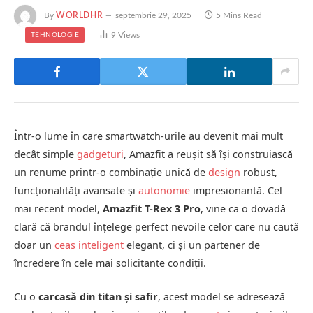
By
WORLDHR
septembrie 29, 2025
5 Mins Read
9
Views
TEHNOLOGIE
Într-o lume în care smartwatch-urile au devenit mai mult
decât simple
gadgeturi
, Amazfit a reușit să își construiască
un renume printr-o combinație unică de
design
robust,
funcționalități avansate și
autonomie
impresionantă. Cel
mai recent model,
Amazfit T-Rex 3 Pro
, vine ca o dovadă
clară că brandul înțelege perfect nevoile celor care nu caută
doar un
ceas inteligent
elegant, ci și un partener de
încredere în cele mai solicitante condiții.
Cu o
carcasă din titan și safir
, acest model se adresează