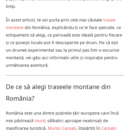
timp.
În acest articol, te voi purta prin cele mai căutate
trasee
montane
din România, explicându-ți ce le face speciale, ce
echipament să alegi, ce perioadă este ideală pentru fiecare
și ce povești locale pot fi descoperite pe drum. Fie că ești
un drumeț experimentat sau la primul pas într-o excursie
montană, vei găsi aici informații utile și inspirație pentru
următoarea aventură.
De ce să alegi traseele montane din
România?
România este una dintre puținele țări europene care încă
mai păstrează
munți
sălbatici aproape neatinsați de
masificarea turistică.
Munții Carpați
, împărțiți în
Carpații