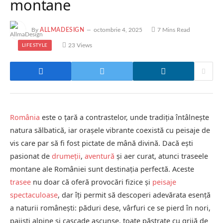
montane
By
ALLMADESIGN
octombrie 4, 2025
7 Mins Read
23
Views
LIFESTYLE
România
este o țară a contrastelor, unde tradiția întâlnește
natura sălbatică, iar orașele vibrante coexistă cu peisaje de
vis care par să fi fost pictate de mână divină. Dacă ești
pasionat de
drumeții
,
aventură
și aer curat, atunci traseele
montane ale României sunt destinația perfectă. Aceste
trasee
nu doar că oferă provocări fizice și
peisaje
spectaculoase
, dar îți permit să descoperi adevărata esență
a naturii românești: păduri dese, vârfuri ce se pierd în nori,
pajiști alpine și cascade ascunse, toate păstrate cu grijă de