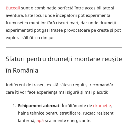
Bucegii
sunt o combinație perfectă între accesibilitate și
aventură. Este locul unde începătorii pot experimenta
frumusețea munților fără riscuri mari, dar unde drumeții
experimentați pot găsi trasee provocatoare pe creste și pot
explora sălbăticia din jur.
Sfaturi pentru drumeții montane reușite
în România
Indiferent de traseu, există câteva reguli și recomandări
care îți vor face experiența mai sigură și mai plăcută:
Echipament adecvat:
Încălțăminte de
drumeție
,
haine tehnice pentru stratificare, rucsac rezistent,
lanternă,
apă
și alimente energizante.