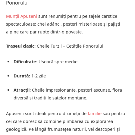
Ponorului
Munții Apuseni
sunt renumiți pentru peisajele carstice
spectaculoase: chei adânci, peșteri misterioase și pajiști
alpine care par rupte dintr-o poveste.
Traseul clasic:
Cheile Turzii – Cetățile Ponorului
Dificultate:
Ușoară spre medie
Durată:
1-2 zile
Atracții:
Cheile impresionante, peșteri ascunse, flora
diversă și tradițiile satelor montane.
Apusenii sunt ideali pentru drumeții de
familie
sau pentru
cei care doresc să combine plimbarea cu explorarea
geologică. Pe lângă frumusețea naturii, vei descoperi și