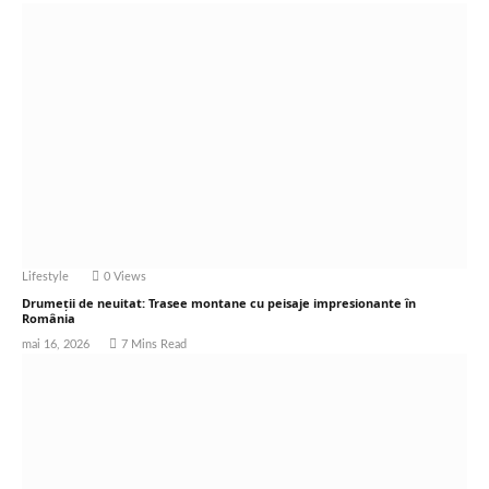
Lifestyle
0
Views
Drumeții de neuitat: Trasee montane cu peisaje impresionante în
România
mai 16, 2026
7 Mins Read