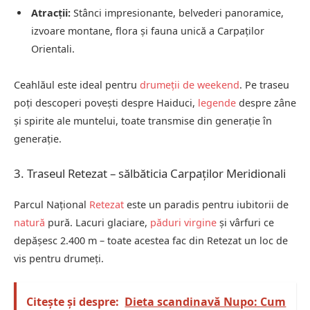
Atracții:
Stânci impresionante, belvederi panoramice,
izvoare montane, flora și fauna unică a Carpaților
Orientali.
Ceahlăul este ideal pentru
drumeții de weekend
. Pe traseu
poți descoperi povești despre Haiduci,
legende
despre zâne
și spirite ale muntelui, toate transmise din generație în
generație.
3. Traseul Retezat – sălbăticia Carpaților Meridionali
Parcul Național
Retezat
este un paradis pentru iubitorii de
natură
pură. Lacuri glaciare,
păduri virgine
și vârfuri ce
depășesc 2.400 m – toate acestea fac din Retezat un loc de
vis pentru drumeți.
Citește și despre:
Dieta scandinavă Nupo: Cum