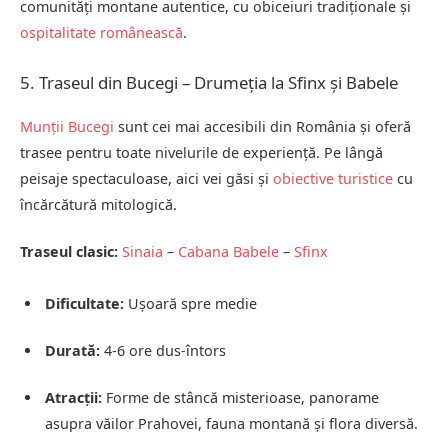
comunități montane autentice, cu obiceiuri tradiționale și
ospitalitate românească
.
5. Traseul din Bucegi – Drumeția la Sfinx și Babele
Munții Bucegi
sunt cei mai accesibili din România și oferă
trasee pentru toate nivelurile de experiență. Pe lângă
peisaje spectaculoase, aici vei găsi și
obiective turistice
cu
încărcătură mitologică.
Traseul clasic:
Sinaia
–
Cabana Babele
–
Sfinx
Dificultate:
Ușoară spre medie
Durată:
4-6 ore dus-întors
Atracții:
Forme de stâncă misterioase, panorame
asupra văilor Prahovei, fauna montană și flora diversă.