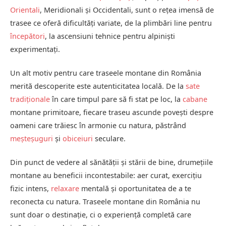
Orientali
, Meridionali și Occidentali, sunt o rețea imensă de
trasee ce oferă dificultăți variate, de la plimbări line pentru
începători
, la ascensiuni tehnice pentru alpiniști
experimentați.
Un alt motiv pentru care traseele montane din România
merită descoperite este autenticitatea locală. De la
sate
tradiționale
în care timpul pare să fi stat pe loc, la
cabane
montane primitoare, fiecare traseu ascunde povești despre
oameni care trăiesc în armonie cu natura, păstrând
meșteșuguri
și
obiceiuri
seculare.
Din punct de vedere al sănătății și stării de bine, drumețiile
montane au beneficii incontestabile: aer curat, exercițiu
fizic intens,
relaxare
mentală și oportunitatea de a te
reconecta cu natura. Traseele montane din România nu
sunt doar o destinație, ci o experiență completă care