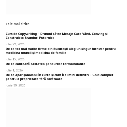
Cele mai citite
Curs de Copywriting – Drumul către Mesaje Care Vând, Conving și
Construiesc Branduri Puternice
iulie 22, 2026
De ce tot mai multe firme din București aleg un singur furnizor pentru
medicina muncii și medicina de familie
iulie 15, 2026
De ce contează calitatea panourilor termoizolante
iulie 1, 2026
De ce apar șobolanii în curte și cum îi elimini definitiv – Ghid complet
pentru o proprietate fără rozătoare
iunie 30, 2026