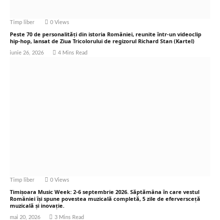
Timp liber
0
Views
Peste 70 de personalități din istoria României, reunite într-un videoclip
hip-hop, lansat de Ziua Tricolorului de regizorul Richard Stan (Kartel)
iunie 26, 2026
4 Mins Read
Timp liber
0
Views
Timișoara Music Week: 2-6 septembrie 2026. Săptămâna în care vestul
României își spune povestea muzicală completă, 5 zile de eferversceță
muzicală și inovație.
mai 20, 2026
3 Mins Read