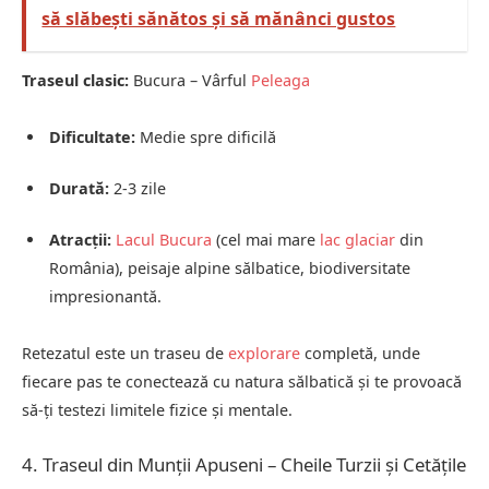
să slăbești sănătos și să mănânci gustos
Traseul clasic:
Bucura – Vârful
Peleaga
Dificultate:
Medie spre dificilă
Durată:
2-3 zile
Atracții:
Lacul Bucura
(cel mai mare
lac glaciar
din
România), peisaje alpine sălbatice, biodiversitate
impresionantă.
Retezatul este un traseu de
explorare
completă, unde
fiecare pas te conectează cu natura sălbatică și te provoacă
să-ți testezi limitele fizice și mentale.
4. Traseul din Munții Apuseni – Cheile Turzii și Cetățile