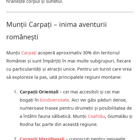
hrănește corpul și sufletul.
Munții Carpați – inima aventurii
românești
Munții
Carpați
acoperă aproximativ 30% din teritoriul
României și sunt împărțiți în mai multe subgrupuri, fiecare
cu particularități și atracții unice. Pentru un turist care vrea
să exploreze la pas, iată principalele regiuni montane:
Carpații Orientali
– cei mai accesibili și cei mai
bogați în
biodiversitate
. Aici vei găsi păduri dense,
numeroase trasee pentru drumeții și posibilitatea de
a întâlni fauna sălbatică. Munții
Ceahlău
, Giumalău și
Rodna fac parte din această regiune.
Carpații Meridionali
– cunoscuți pentru peisajele