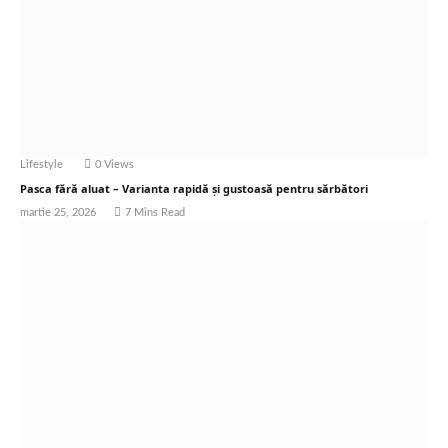
Lifestyle
0
Views
Pasca fără aluat – Varianta rapidă și gustoasă pentru sărbători
martie 25, 2026
7 Mins Read