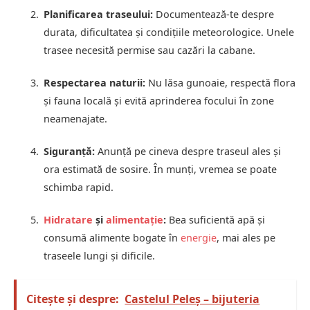
Planificarea traseului:
Documentează-te despre
durata, dificultatea și condițiile meteorologice. Unele
trasee necesită permise sau cazări la cabane.
Respectarea naturii:
Nu lăsa gunoaie, respectă flora
și fauna locală și evită aprinderea focului în zone
neamenajate.
Siguranță:
Anunță pe cineva despre traseul ales și
ora estimată de sosire. În munți, vremea se poate
schimba rapid.
Hidratare
și
alimentație
:
Bea suficientă apă și
consumă alimente bogate în
energie
, mai ales pe
traseele lungi și dificile.
Citește și despre:
Castelul Peleș – bijuteria