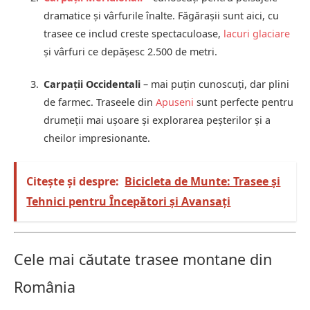
dramatice și vârfurile înalte. Făgărașii sunt aici, cu
trasee ce includ creste spectaculoase,
lacuri glaciare
și vârfuri ce depășesc 2.500 de metri.
Carpații Occidentali
– mai puțin cunoscuți, dar plini
de farmec. Traseele din
Apuseni
sunt perfecte pentru
drumeții mai ușoare și explorarea peșterilor și a
cheilor impresionante.
Citește și despre:
Bicicleta de Munte: Trasee și
Tehnici pentru Începători și Avansați
Cele mai căutate trasee montane din
România