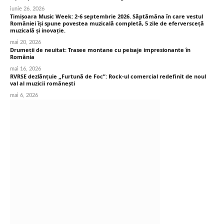
iunie 26, 2026
Timișoara Music Week: 2-6 septembrie 2026. Săptămâna în care vestul
României își spune povestea muzicală completă, 5 zile de eferversceță
muzicală și inovație.
mai 20, 2026
Drumeții de neuitat: Trasee montane cu peisaje impresionante în
România
mai 16, 2026
RVRSE dezlănțuie „Furtună de Foc”: Rock-ul comercial redefinit de noul
val al muzicii românești
mai 6, 2026