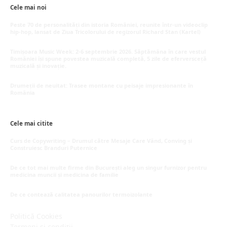
Cele mai noi
Peste 70 de personalități din istoria României, reunite într-un videoclip
hip-hop, lansat de Ziua Tricolorului de regizorul Richard Stan (Kartel)
iunie 26, 2026
Timișoara Music Week: 2-6 septembrie 2026. Săptămâna în care vestul
României își spune povestea muzicală completă, 5 zile de eferversceță
muzicală și inovație.
mai 20, 2026
Drumeții de neuitat: Trasee montane cu peisaje impresionante în
România
mai 16, 2026
Cele mai citite
Curs de Copywriting – Drumul către Mesaje Care Vând, Conving și
Construiesc Branduri Puternice
iulie 22, 2026
De ce tot mai multe firme din București aleg un singur furnizor pentru
medicina muncii și medicina de familie
iulie 15, 2026
De ce contează calitatea panourilor termoizolante
iulie 1, 2026
Politică Cookies
Termeni și condiții