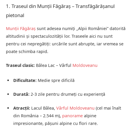
1. Traseul din Munții Făgăraș – Transfăgărășanul
pietonal
Munții Făgăraș
sunt adesea numiți „Alpii României” datorită
altitudinii și spectaculozității lor. Traseele aici nu sunt
pentru cei nepregătiți: urcările sunt abrupte, iar vremea se
poate schimba rapid.
Traseul clasic:
Bâlea Lac – Vârful
Moldoveanu
Dificultate:
Medie spre dificilă
Durată:
2-3 zile pentru drumeți cu experiență
Atracții:
Lacul Bâlea,
Vârful Moldoveanu
(cel mai înalt
din România – 2.544 m),
panorame
alpine
impresionante, pășuni alpine cu flori rare.