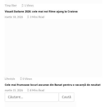
Timp liber
1
Views
Visuali Italiane 2026: cele mai noi filme ajung la Craiova
martie 18, 2026
3 Mins Read
Lifestyle
0
Views
Cele mai frumoase locuri ascunse din Banat pentru o vacanță de neuitat
martie 15, 2026
8 Mins Read