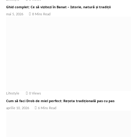
Ghid complet: Ce să vizitezi în Banat – Istorie, natură și tradiții
mai 5, 2026
8 Mins Read
Lifestyle
0
Views
Cum să faci Drob de miel perfect: Rețeta tradițională pas cu pas
aprilie 10, 2026
6 Mins Read