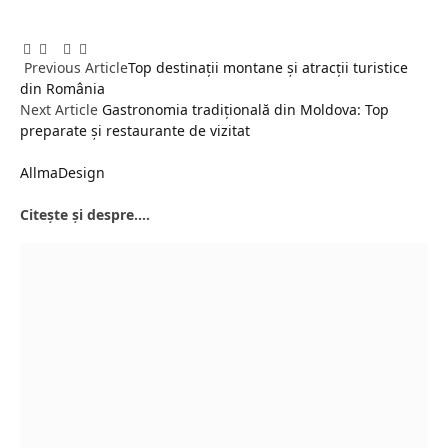
Facebook
Twitter
Pinterest
LinkedIn
Tumblr
Email
Previous Article
Top destinații montane și atracții turistice
din România
Next Article
Gastronomia tradițională din Moldova: Top
preparate și restaurante de vizitat
AllmaDesign
Citește și despre....