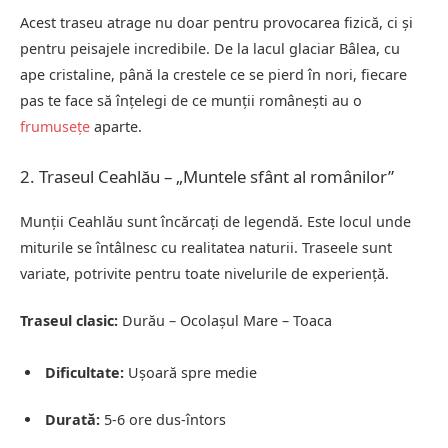
Acest traseu atrage nu doar pentru provocarea fizică, ci și
pentru peisajele incredibile. De la lacul glaciar Bâlea, cu
ape cristaline, până la crestele ce se pierd în nori, fiecare
pas te face să înțelegi de ce munții românești au o
frumusețe
aparte.
2. Traseul Ceahlău – „Muntele sfânt al românilor”
Munții Ceahlău sunt încărcați de legendă. Este locul unde
miturile se întâlnesc cu realitatea naturii. Traseele sunt
variate, potrivite pentru toate nivelurile de experiență.
Traseul clasic:
Durău – Ocolașul Mare – Toaca
Dificultate:
Ușoară spre medie
Durată:
5-6 ore dus-întors