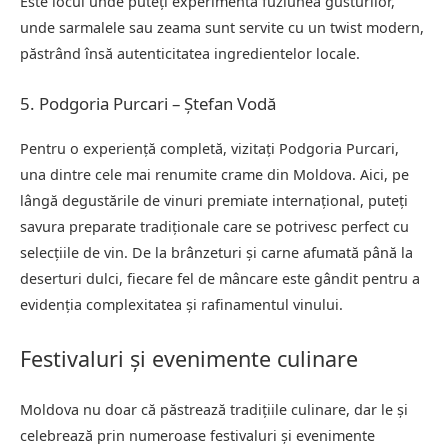
Este locul unde puteți experimenta fuziunea gusturilor,
unde sarmalele sau zeama sunt servite cu un twist modern,
păstrând însă autenticitatea ingredientelor locale.
5. Podgoria Purcari – Ștefan Vodă
Pentru o experiență completă, vizitați Podgoria Purcari,
una dintre cele mai renumite crame din Moldova. Aici, pe
lângă degustările de vinuri premiate internațional, puteți
savura preparate tradiționale care se potrivesc perfect cu
selecțiile de vin. De la brânzeturi și carne afumată până la
deserturi dulci, fiecare fel de mâncare este gândit pentru a
evidenția complexitatea și rafinamentul vinului.
Festivaluri și evenimente culinare
Moldova nu doar că păstrează tradițiile culinare, dar le și
celebrează prin numeroase festivaluri și evenimente