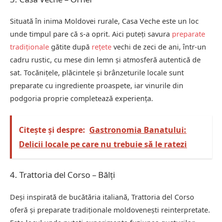
Situată în inima Moldovei rurale, Casa Veche este un loc
unde timpul pare că s-a oprit. Aici puteți savura
preparate
tradiționale
gătite după
rețete
vechi de zeci de ani, într-un
cadru rustic, cu mese din lemn și atmosferă autentică de
sat. Tocănițele, plăcintele și brânzeturile locale sunt
preparate cu ingrediente proaspete, iar vinurile din
podgoria proprie completează experiența.
Citește și despre:
Gastronomia Banatului:
Delicii locale pe care nu trebuie să le ratezi
4. Trattoria del Corso – Bălți
Deși inspirată de bucătăria italiană, Trattoria del Corso
oferă și preparate tradiționale moldovenești reinterpretate.