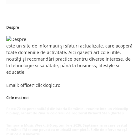
Despre
este un site de informații și sfaturi actualizate, care acoperă
toate domeniile de activitate. Aici găsești articole utile,
noutăți și recomandări practice pentru diverse interese, de
la tehnologie și sănătate, până la business, lifestyle și
educație.
Email: office@clicklogic.ro
Cele mai noi
Peste 70 de personalități din istoria României, reunite într-un videoclip
hip-hop, lansat de Ziua Tricolorului de regizorul Richard Stan (Kartel)
iunie 26, 2026
Timișoara Music Week: 2-6 septembrie 2026. Săptămâna în care vestul
României își spune povestea muzicală completă, 5 zile de eferversceță
muzicală și inovație.