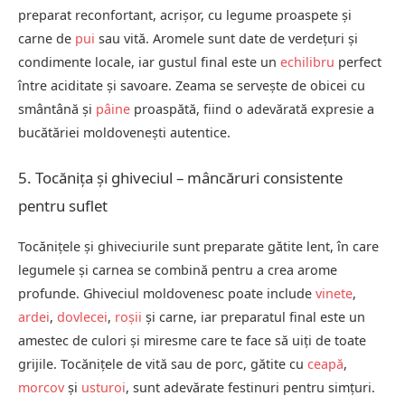
preparat reconfortant, acrișor, cu legume proaspete și
carne de
pui
sau vită. Aromele sunt date de verdețuri și
condimente locale, iar gustul final este un
echilibru
perfect
între aciditate și savoare. Zeama se servește de obicei cu
smântână și
pâine
proaspătă, fiind o adevărată expresie a
bucătăriei moldovenești autentice.
5. Tocănița și ghiveciul – mâncăruri consistente
pentru suflet
Tocănițele și ghiveciurile sunt preparate gătite lent, în care
legumele și carnea se combină pentru a crea arome
profunde. Ghiveciul moldovenesc poate include
vinete
,
ardei
,
dovlecei
,
roșii
și carne, iar preparatul final este un
amestec de culori și miresme care te face să uiți de toate
grijile. Tocănițele de vită sau de porc, gătite cu
ceapă
,
morcov
și
usturoi
, sunt adevărate festinuri pentru simțuri.