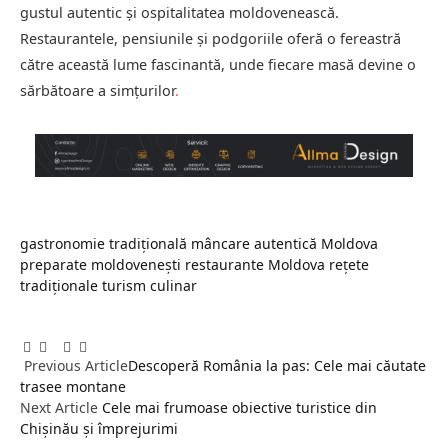
gustul autentic și ospitalitatea moldovenească.
Restaurantele, pensiunile și podgoriile oferă o fereastră
către această lume fascinantă, unde fiecare masă devine o
sărbătoare a simțurilor
.
gastronomie tradițională
mâncare autentică
Moldova
preparate moldovenești
restaurante Moldova
rețete
tradiționale
turism culinar
Facebook
Twitter
Pinterest
LinkedIn
Tumblr
Email
Previous Article
Descoperă România la pas: Cele mai căutate
trasee montane
Next Article
Cele mai frumoase obiective turistice din
Chișinău și împrejurimi