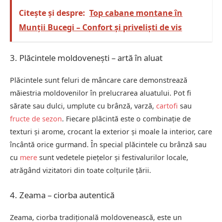
Citește și despre:
Top cabane montane în
Munții Bucegi – Confort și priveliști de vis
3. Plăcintele moldovenești – artă în aluat
Plăcintele sunt feluri de mâncare care demonstrează
măiestria moldovenilor în prelucrarea aluatului. Pot fi
sărate sau dulci, umplute cu brânză, varză,
cartofi
sau
fructe de sezon
. Fiecare plăcintă este o combinație de
texturi și arome, crocant la exterior și moale la interior, care
încântă orice gurmand. În special plăcintele cu brânză sau
cu
mere
sunt vedetele piețelor și festivalurilor locale,
atrăgând vizitatori din toate colțurile țării.
4. Zeama – ciorba autentică
Zeama, ciorba tradițională moldovenească, este un