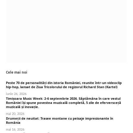
Cele mai noi
Peste 70 de personalități din istoria României, reunite într-un videoclip
hip-hop, lansat de Ziua Tricolorului de regizorul Richard Stan (Kartel)
iunie 26, 2026
Timișoara Music Week: 2-6 septembrie 2026. Săptămâna în care vestul
României își spune povestea muzicală completă, 5 zile de eferversceță
muzicală și inovație.
mai 20, 2026
Drumeții de neuitat: Trasee montane cu peisaje impresionante în
România
mai 16, 2026