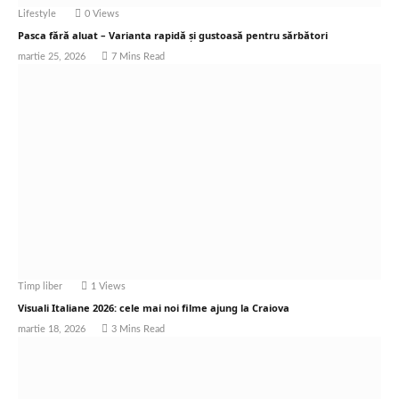
Lifestyle
0
Views
Pasca fără aluat – Varianta rapidă și gustoasă pentru sărbători
martie 25, 2026
7 Mins Read
Timp liber
1
Views
Visuali Italiane 2026: cele mai noi filme ajung la Craiova
martie 18, 2026
3 Mins Read