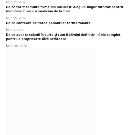
iulie 22, 2026
De ce tot mai multe firme din București aleg un singur furnizor pentru
medicina muncii și medicina de familie
iulie 15, 2026
De ce contează calitatea panourilor termoizolante
iulie 1, 2026
De ce apar șobolanii în curte și cum îi elimini definitiv – Ghid complet
pentru o proprietate fără rozătoare
iunie 30, 2026