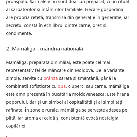
proaspătă. Sarmalele nu sunt doar un preparat, ci un ritual
al sărbătorilor și întâlnirilor familiale. Fiecare gospodină
are propria rețetă, transmisă din generație în generație, iar
secretul constă în echilibrul dintre carne, orez și
condimente.
2. Mămăliga – mândria națională
Mămăliga, preparată din mălai, este poate cel mai
reprezentativ fel de mâncare din Moldova. De la variante
simple, servite cu
brânză
sărată și smântână, până la
combinații sofisticate cu
ouă
, ciuperci sau carne, mămăliga
este omniprezentă în bucătăria moldovenească. Este hrana
poporului, dar și un simbol al ospitalității și al simplității
rafinate. În zonele rurale, mămăliga se servește adesea pe
plită, iar aroma ei caldă și consistentă evocă nostalgia
copilăriei.