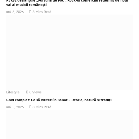
RVRSE dezlănțuie „Furtună de Foc”: Rock-ul comercial redefinit de noul
val al muzicii românești
mai 6, 2026
3 Mins Read
Lifestyle
0
Views
Ghid complet: Ce să vizitezi în Banat – Istorie, natură și tradiții
mai 5, 2026
8 Mins Read