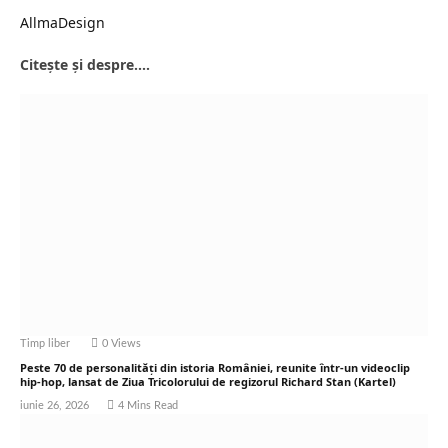
AllmaDesign
Citește și despre....
Timp liber
0
Views
Peste 70 de personalități din istoria României, reunite într-un videoclip
hip-hop, lansat de Ziua Tricolorului de regizorul Richard Stan (Kartel)
iunie 26, 2026
4 Mins Read