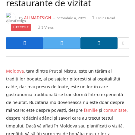
restaurante de vizitat
By
ALLMADESIGN
octombrie 4, 2025
7 Mins Read
3
Views
LIFESTYLE
Moldova
, țara dintre Prut și Nistru, este un tărâm al
tradițiilor bogate, al peisajelor pitorești și al ospitalității
calde, dar mai presus de toate, este un loc în care
gastronomia tradițională se transformă într-o experiență
de neuitat. Bucătăria moldovenească nu este doar despre
mâncare; este despre povești, despre
familie
și
comunitate
,
despre rădăcini adânci și savori care au trecut testul
timpului. Dacă vă aflați în Moldova sau planificați o vizită,
pregătiți-vă să fiți surprinși de bogăția gusturilor, a