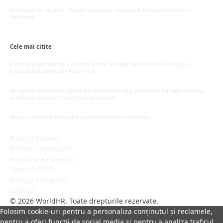
mai 20, 2026
Drumeții de neuitat: Trasee montane cu peisaje impresionante în
România
mai 16, 2026
Cele mai citite
Curs de Copywriting – Drumul către Mesaje Care Vând, Conving și
Construiesc Branduri Puternice
iulie 22, 2026
De ce tot mai multe firme din București aleg un singur furnizor pentru
medicina muncii și medicina de familie
iulie 15, 2026
De ce contează calitatea panourilor termoizolante
iulie 1, 2026
Politică Cookies
Termeni și condiții
Prelucrarea datelor
Politică GDPR
Politica Editorială
Contact
© 2026 WorldHR. Toate drepturile rezervate.
Folosim cookie-uri pentru a personaliza conținutul și reclamele,
pentru a oferi funcții de social media și pentru a analiza traficul