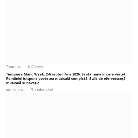
Timp liber
0
Views
Timișoara Music Week: 2-6 septembrie 2026. Săptămâna în care vestul
României își spune povestea muzicală completă, 5 zile de eferversceță
muzicală și inovație.
mai 20, 2026
3 Mins Read