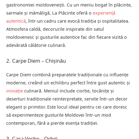
gastronomiei moldovenești. Cu un meniu bogat în plăcinte,
sarmale și mămăligă, La Plăcinte oferă o
experiență
autentică
, într-un cadru care evocă tradiția și ospitalitatea.
Atmosfera caldă, decorurile inspirate din satul
moldovenesc și gusturile autentice fac din fiecare vizită o
adevărată călătorie culinară.
2. Carpe Diem – Chișinău
Carpe Diem combină preparatele tradiționale cu influențe
moderne, creând un echilibru perfect între gust autentic și
inovație
culinară. Meniul include ciorbe, tocănițe și
deserturi tradiționale reinterpretate, servite într-un decor
elegant și primitor. Este locul ideal pentru cei care doresc
să experimenteze gusturile Moldovei într-un mod
contemporan, fără a pierde esența tradiției.
3. Casa Veche – Orhei