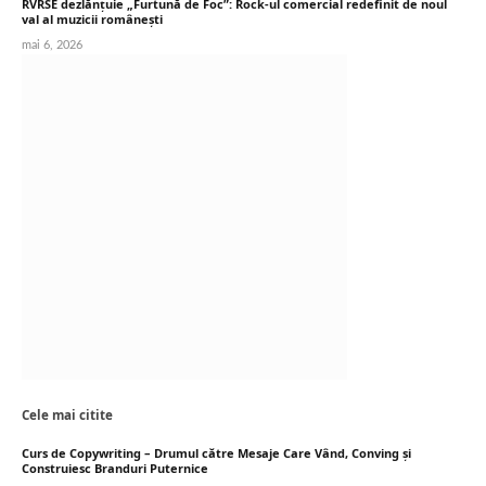
RVRSE dezlănțuie „Furtună de Foc”: Rock-ul comercial redefinit de noul
val al muzicii românești
mai 6, 2026
Cele mai citite
Curs de Copywriting – Drumul către Mesaje Care Vând, Conving și
Construiesc Branduri Puternice