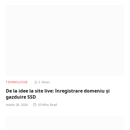
TEHNOLOGIE
1
Views
De la idee la site live: înregistrare domeniu și
gazduire SSD
martie 28, 2026
10 Mins Read