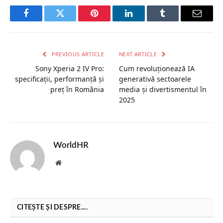
Facebook
Twitter
Pinterest
LinkedIn
Tumblr
Email
PREVIOUS ARTICLE
NEXT ARTICLE
Sony Xperia 2 IV Pro:
Cum revoluţionează IA
specificații, performanță și
generativă sectoarele
preț în România
media şi divertismentul în
2025
WorldHR
Website
CITEȘTE ȘI DESPRE....