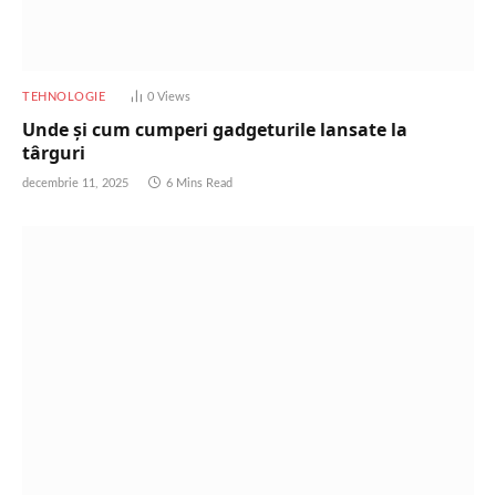
TEHNOLOGIE
0
Views
Unde și cum cumperi gadgeturile lansate la
târguri
decembrie 11, 2025
6 Mins Read