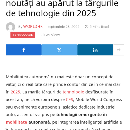
noutăţi au apărut la târgurile
de tehnologie din 2025
By
WORLDHR
septembrie 28, 2025
5 Mins Read
39
Views
TEHNOLOGIE
Mobilitatea autonomă nu mai este doar un concept de
viitor, ci o realitate care prinde contur din ce în ce mai clar
în
2025
. La marile târguri de
tehnologie
desfășurate în
acest an, fie că vorbim despre
CES
, Mobile World Congress
sau evenimente europene și asiatice dedicate industriei
auto, accentul s-a pus pe
tehnologii emergente în
mobilitate
autonomă
, pe integrarea inteligenței artificiale
în transport și pe noile soluții care promit să schimbe