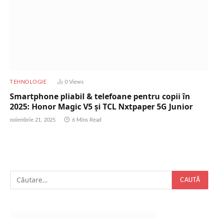
TEHNOLOGIE
0
Views
Smartphone pliabil & telefoane pentru copii în
2025: Honor Magic V5 și TCL Nxtpaper 5G Junior
noiembrie 21, 2025
6 Mins Read