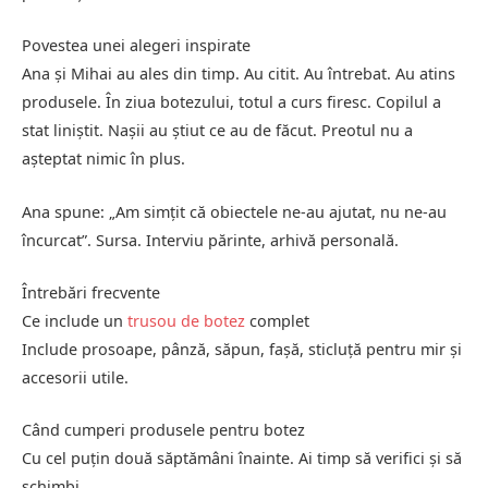
Povestea unei alegeri inspirate
Ana și Mihai au ales din timp. Au citit. Au întrebat. Au atins
produsele. În ziua botezului, totul a curs firesc. Copilul a
stat liniștit. Nașii au știut ce au de făcut. Preotul nu a
așteptat nimic în plus.
Ana spune: „Am simțit că obiectele ne-au ajutat, nu ne-au
încurcat”. Sursa. Interviu părinte, arhivă personală.
Întrebări frecvente
Ce include un
trusou de botez
complet
Include prosoape, pânză, săpun, fașă, sticluță pentru mir și
accesorii utile.
Când cumperi produsele pentru botez
Cu cel puțin două săptămâni înainte. Ai timp să verifici și să
schimbi.