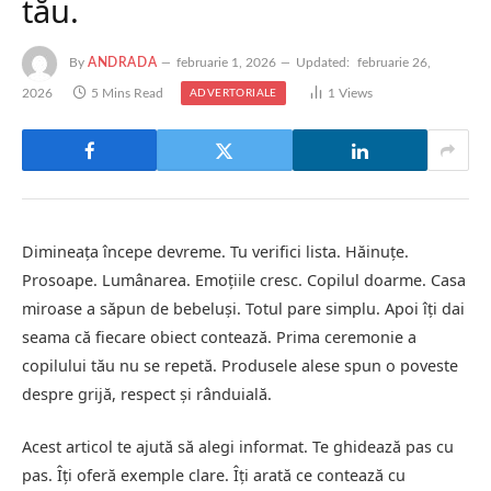
tău.
By
ANDRADA
februarie 1, 2026
Updated:
februarie 26,
2026
5 Mins Read
1
Views
ADVERTORIALE
Dimineața începe devreme. Tu verifici lista. Hăinuțe.
Prosoape. Lumânarea. Emoțiile cresc. Copilul doarme. Casa
miroase a săpun de bebeluși. Totul pare simplu. Apoi îți dai
seama că fiecare obiect contează. Prima ceremonie a
copilului tău nu se repetă. Produsele alese spun o poveste
despre grijă, respect și rânduială.
Acest articol te ajută să alegi informat. Te ghidează pas cu
pas. Îți oferă exemple clare. Îți arată ce contează cu