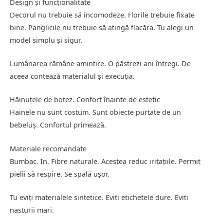
Design și funcționalitate
Decorul nu trebuie să incomodeze. Florile trebuie fixate
bine. Panglicile nu trebuie să atingă flacăra. Tu alegi un
model simplu și sigur.
Lumânarea rămâne amintire. O păstrezi ani întregi. De
aceea contează materialul și execuția.
Hăinuțele de botez. Confort înainte de estetic
Hainele nu sunt costum. Sunt obiecte purtate de un
bebeluș. Confortul primează.
Materiale recomandate
Bumbac. In. Fibre naturale. Acestea reduc iritațiile. Permit
pielii să respire. Se spală ușor.
Tu eviți materialele sintetice. Eviti etichetele dure. Eviti
nasturii mari.