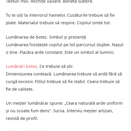
Texturi moi. Rochițe ușoare. Bonetă subțire.
Tu te uiți la interiorul hainelor. Cusăturile trebuie să fie
plate. Materialul trebuie să respire. Copilul simte tot.
Lumânarea de botez. Simbol și prezență
Lumânarea însoțește copilul pe tot parcursul slujbei. Nașul
o ține. Flacăra arde constant. Este un simbol al luminii.
Lumânări botez
. Ce trebuie să știi
Dimensiunea contează. Lumânarea trebuie să ardă fără să
curgă excesiv. Fitilul trebuie să fie stabil. Ceara trebuie să
fie de calitate.
Un meșter lumânărar spune: „Ceara naturală arde uniform
și nu scoate fum dens”. Sursa. Interviu meșter artizan,
revistă de profil.