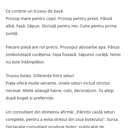
Ce conține un trusou de bază
Prosop mare pentru copil. Prosop pentru preot. Pânză
albă. Fașă. Săpun. Sticluță pentru mir. Cutie pentru prima
șuviță.
Fiecare piesă are rol precis. Prosopul absoarbe apa. Pânza
simbolizează curățenia. Fașa fixează. Săpunul curăță. Nimic
nu este întâmplător.
Trusou botez. Diferențe între seturi
Piața oferă multe variante. Unele seturi includ strictul
necesar. Altele adaugă haine, cutii, decorațiuni. Tu alegi
după buget și preferințe.
Un consultant din domeniu afirmă: „Părinții caută seturi
complete, pentru a evita stresul din ziua botezului”. Sursa.
Declarație consultant produse botez, publicație de