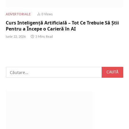
ADVERTORIALE
0
Views
Curs Inteligență Artificială – Tot Ce Trebuie Să Știi
Pentru a Începe o Carieră în AI
iunie 22, 2026
3 Mins Read