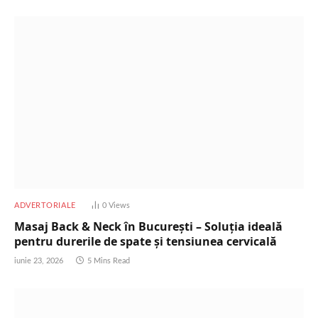
ADVERTORIALE
0
Views
Masaj Back & Neck în București – Soluția ideală
pentru durerile de spate și tensiunea cervicală
iunie 23, 2026
5 Mins Read