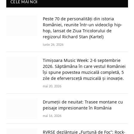
CELE MAI NOI
Peste 70 de personalități din istoria
României, reunite într-un videoclip hip-
hop, lansat de Ziua Tricolorului de
regizorul Richard Stan (Kartel)
iunie 26, 2026
Timișoara Music Week: 2-6 septembrie
2026. Săptămâna în care vestul României
își spune povestea muzicală completă, 5
zile de eferversceță muzicală și inovație.
mai 20, 2026
Drumeții de neuitat: Trasee montane cu
peisaje impresionante în România
mai 16, 2026
RVRSE dezlănțuie „Furtună de Foc”: Rock-