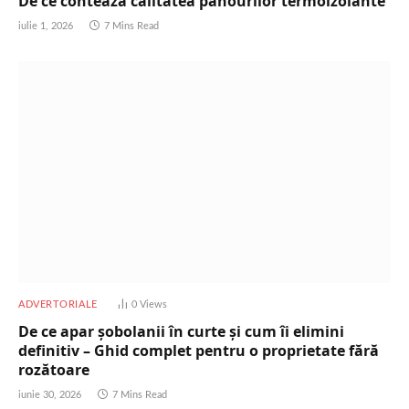
De ce contează calitatea panourilor termoizolante
iulie 1, 2026
7 Mins Read
ADVERTORIALE
0
Views
De ce apar șobolanii în curte și cum îi elimini
definitiv – Ghid complet pentru o proprietate fără
rozătoare
iunie 30, 2026
7 Mins Read