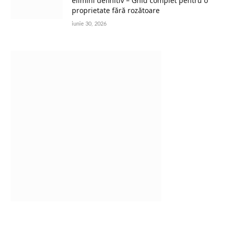
elimini definitiv – Ghid complet pentru o
proprietate fără rozătoare
iunie 30, 2026