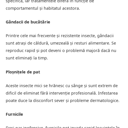
specifică, iar tratamentele diferă în funcție de
comportamentul și habitatul acestora.
Gândacii de bucătărie
Printre cele mai frecvente și rezistente insecte, gândacii
sunt atrași de căldură, umezeală și resturi alimentare. Se
reproduc rapid și pot deveni o problemă majoră dacă nu
sunt eliminați la timp.
Ploșnițele de pat
Aceste insecte mici se hrănesc cu sânge și sunt extrem de
dificil de eliminat fără intervenție profesională. Infestarea
poate duce la disconfort sever și probleme dermatologice.
Furnicile
Deși par inofensive, furnicile pot invada rapid locuințele în