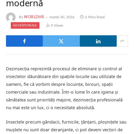
modernă
By
WORLDHR
martie 30, 2026
6 Mins Read
0
Views
ADVERTORIALE
Dezinsecția reprezintă procesul de eliminare și control al
insectelor dăunătoare din spațiile locuite sau utilizate de
oameni, fie că vorbim despre locuințe, birouri, spații
comerciale sau industriale. Într-o lume în care igiena și
sănătatea sunt priorități majore, dezinsecția profesională
nu mai este un lux, ci o necesitate absolută.
Insectele precum gândacii, furnicile, țânțarii, ploșnițele sau
muștele nu sunt doar deranjante, ci pot deveni vectori de