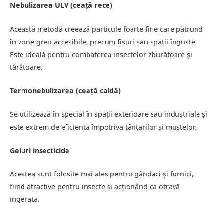
Nebulizarea ULV (ceață rece)
Această metodă creează particule foarte fine care pătrund
în zone greu accesibile, precum fisuri sau spații înguste.
Este ideală pentru combaterea insectelor zburătoare și
târâtoare.
Termonebulizarea (ceață caldă)
Se utilizează în special în spații exterioare sau industriale și
este extrem de eficientă împotriva țânțarilor și muștelor.
Geluri insecticide
Acestea sunt folosite mai ales pentru gândaci și furnici,
fiind atractive pentru insecte și acționând ca otravă
ingerată.