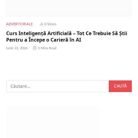
ADVERTORIALE
0
Views
Curs Inteligență Artificială – Tot Ce Trebuie Să Știi
Pentru a Începe o Carieră în AI
iunie 22, 2026
3 Mins Read