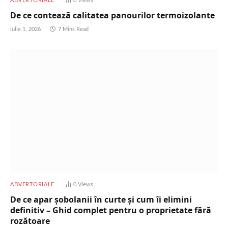
ADVERTORIALE
0
Views
De ce contează calitatea panourilor termoizolante
iulie 1, 2026
7 Mins Read
ADVERTORIALE
0
Views
De ce apar șobolanii în curte și cum îi elimini
definitiv – Ghid complet pentru o proprietate fără
rozătoare