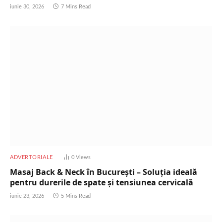
iunie 30, 2026
7 Mins Read
ADVERTORIALE
0
Views
Masaj Back & Neck în București – Soluția ideală
pentru durerile de spate și tensiunea cervicală
iunie 23, 2026
5 Mins Read