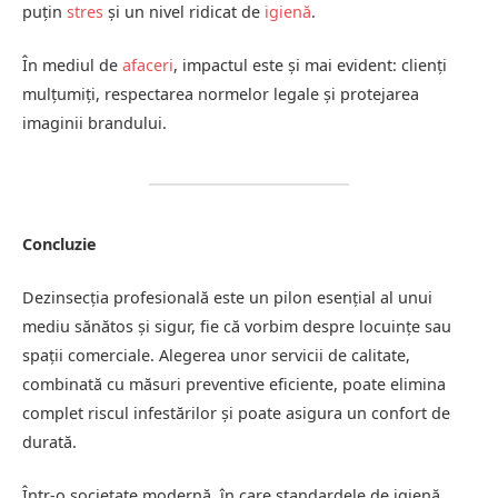
puțin
stres
și un nivel ridicat de
igienă
.
În mediul de
afaceri
, impactul este și mai evident: clienți
mulțumiți, respectarea normelor legale și protejarea
imaginii brandului.
Concluzie
Dezinsecția profesională este un pilon esențial al unui
mediu sănătos și sigur, fie că vorbim despre locuințe sau
spații comerciale. Alegerea unor servicii de calitate,
combinată cu măsuri preventive eficiente, poate elimina
complet riscul infestărilor și poate asigura un confort de
durată.
Într-o societate modernă, în care standardele de igienă