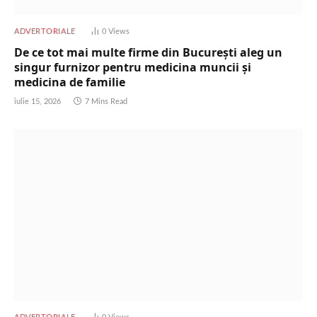
ADVERTORIALE
0
Views
De ce tot mai multe firme din București aleg un
singur furnizor pentru medicina muncii și
medicina de familie
iulie 15, 2026
7 Mins Read