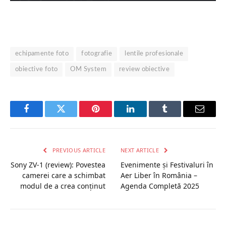
echipamente foto
fotografie
lentile profesionale
obiective foto
OM System
review obiective
Facebook
Twitter
Pinterest
LinkedIn
Tumblr
Email
PREVIOUS ARTICLE
NEXT ARTICLE
Sony ZV-1 (review): Povestea
Evenimente și Festivaluri în
camerei care a schimbat
Aer Liber în România –
modul de a crea conținut
Agenda Completă 2025