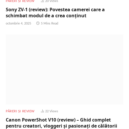
PĂRERI ȘI REVIEW
20
Views
Sony ZV-1 (review): Povestea camerei care a
schimbat modul de a crea conținut
octombrie 4, 2025
5 Mins Read
PĂRERI ȘI REVIEW
22
Views
Canon PowerShot V10 (review) – Ghid complet
pentru creatori, vloggeri și pasionați de călătorii