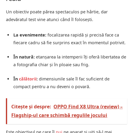
Un obiectiv poate părea spectaculos pe hârtie, dar
adevăratul test vine atunci când îl folosești.
La evenimente:
focalizarea rapidă și precisă face ca
fiecare cadru să fie surprins exact în momentul potrivit.
În natură:
etanșarea la intemperii îți oferă libertatea de
a fotografia chiar și în ploaie sau frig.
În
călătorii
:
dimensiunile sale îl fac suficient de
compact pentru a nu deveni o povară.
Citește și despre:
OPPO Find X8 Ultra (review) –
Flagship-ul care schimbă regulile jocului
Este obiectivul pe care îl
pui
pe aparat și uiți să-l mai