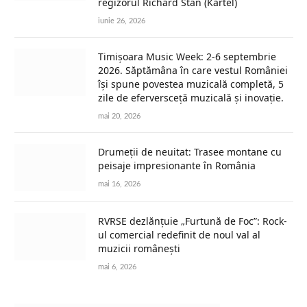
regizorul Richard Stan (Kartel)
iunie 26, 2026
Timișoara Music Week: 2-6 septembrie
2026. Săptămâna în care vestul României
își spune povestea muzicală completă, 5
zile de eferversceță muzicală și inovație.
mai 20, 2026
Drumeții de neuitat: Trasee montane cu
peisaje impresionante în România
mai 16, 2026
RVRSE dezlănțuie „Furtună de Foc”: Rock-
ul comercial redefinit de noul val al
muzicii românești
mai 6, 2026