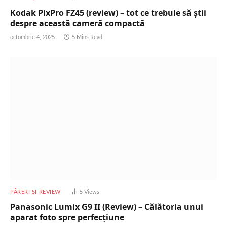
Kodak PixPro FZ45 (review) – tot ce trebuie să știi
despre această cameră compactă
octombrie 4, 2025
5 Mins Read
PĂRERI ȘI REVIEW
5
Views
Panasonic Lumix G9 II (Review) – Călătoria unui
aparat foto spre perfecțiune