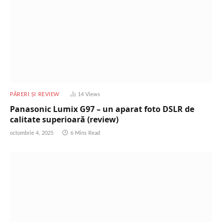
PĂRERI ȘI REVIEW
14
Views
Panasonic Lumix G97 – un aparat foto DSLR de
calitate superioară (review)
octombrie 4, 2025
6 Mins Read