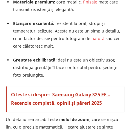
Materiale premium:
corp metalic,
finisaje
mate care
transmit rezistență și eleganță.
Etanșare excelentă:
rezistent la praf, stropi și
temperaturi scăzute. Acesta nu este un simplu detaliu,
ci un factor decisiv pentru fotografii de
natură
sau cei
care călătoresc mult.
Greutate echilibrată:
deși nu este un obiectiv ușor,
distribuția greutății îl face confortabil pentru ședințe
foto prelungite.
Citește și despre:
Samsung Galaxy S25 FE –
Recenzie completă, opinii și păreri 2025
Un detaliu remarcabil este
inelul de zoom
, care se mișcă
lin, cu o precizie matematică. Fiecare ajustare se simte