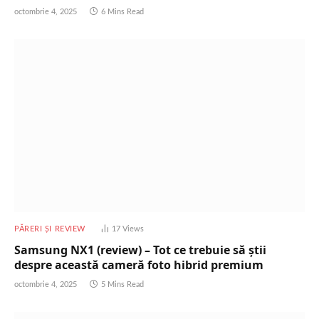
octombrie 4, 2025
6 Mins Read
PĂRERI ȘI REVIEW
17
Views
Samsung NX1 (review) – Tot ce trebuie să știi
despre această cameră foto hibrid premium
octombrie 4, 2025
5 Mins Read