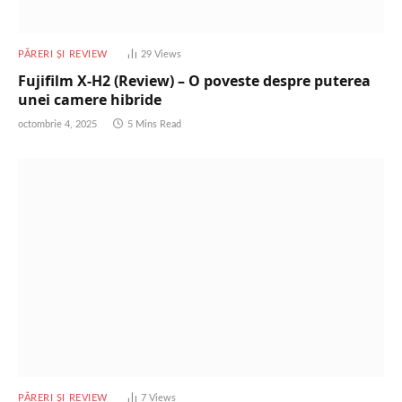
PĂRERI ȘI REVIEW
29
Views
Fujifilm X-H2 (Review) – O poveste despre puterea
unei camere hibride
octombrie 4, 2025
5 Mins Read
PĂRERI ȘI REVIEW
7
Views