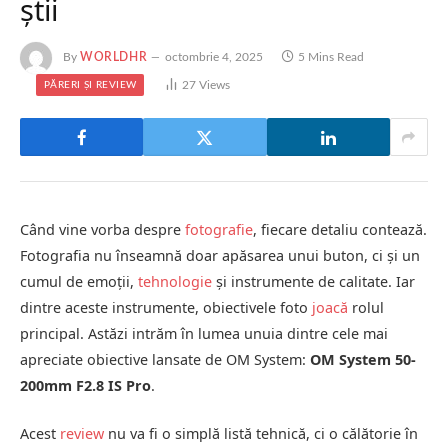
știi
By
WORLDHR
octombrie 4, 2025
5 Mins Read
27
Views
PĂRERI ȘI REVIEW
Când vine vorba despre
fotografie
, fiecare detaliu contează.
Fotografia nu înseamnă doar apăsarea unui buton, ci și un
cumul de emoții,
tehnologie
și instrumente de calitate. Iar
dintre aceste instrumente, obiectivele foto
joacă
rolul
principal. Astăzi intrăm în lumea unuia dintre cele mai
apreciate obiective lansate de OM System:
OM System 50-
200mm F2.8 IS Pro
.
Acest
review
nu va fi o simplă listă tehnică, ci o călătorie în