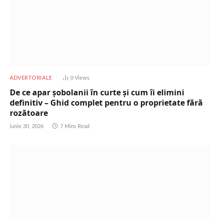
ADVERTORIALE
0
Views
De ce apar șobolanii în curte și cum îi elimini
definitiv – Ghid complet pentru o proprietate fără
rozătoare
iunie 30, 2026
7 Mins Read