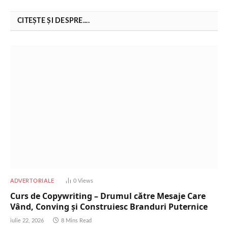
CITEȘTE ȘI DESPRE....
ADVERTORIALE
0
Views
Curs de Copywriting – Drumul către Mesaje Care
Vând, Conving și Construiesc Branduri Puternice
iulie 22, 2026
8 Mins Read