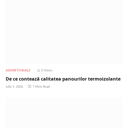
ADVERTORIALE
0
Views
De ce contează calitatea panourilor termoizolante
iulie 1, 2026
7 Mins Read