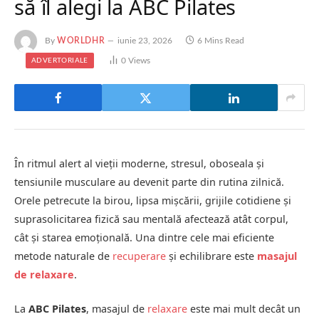
să îl alegi la ABC Pilates
By
WORLDHR
iunie 23, 2026
6 Mins Read
0
Views
ADVERTORIALE
În ritmul alert al vieții moderne, stresul, oboseala și
tensiunile musculare au devenit parte din rutina zilnică.
Orele petrecute la birou, lipsa mișcării, grijile cotidiene și
suprasolicitarea fizică sau mentală afectează atât corpul,
cât și starea emoțională. Una dintre cele mai eficiente
metode naturale de
recuperare
și echilibrare este
masajul
de relaxare
.
La
ABC Pilates
, masajul de
relaxare
este mai mult decât un