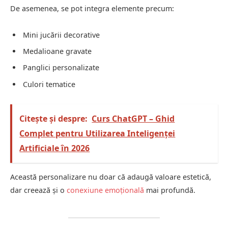
De asemenea, se pot integra elemente precum:
Mini jucării decorative
Medalioane gravate
Panglici personalizate
Culori tematice
Citește și despre:
Curs ChatGPT – Ghid
Complet pentru Utilizarea Inteligenței
Artificiale în 2026
Această personalizare nu doar că adaugă valoare estetică,
dar creează și o
conexiune emoțională
mai profundă.