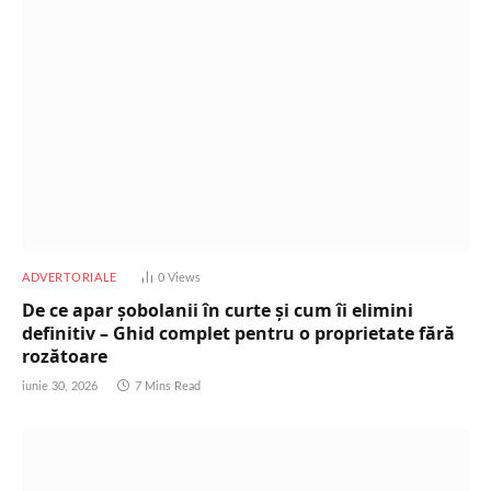
ADVERTORIALE
0
Views
De ce apar șobolanii în curte și cum îi elimini
definitiv – Ghid complet pentru o proprietate fără
rozătoare
iunie 30, 2026
7 Mins Read