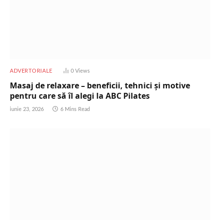
ADVERTORIALE
0
Views
Masaj de relaxare – beneficii, tehnici și motive
pentru care să îl alegi la ABC Pilates
iunie 23, 2026
6 Mins Read