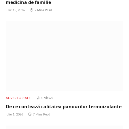
medicina de familie
iulie 15, 2026
7 Mins Read
ADVERTORIALE
0
Views
De ce contează calitatea panourilor termoizolante
iulie 1, 2026
7 Mins Read