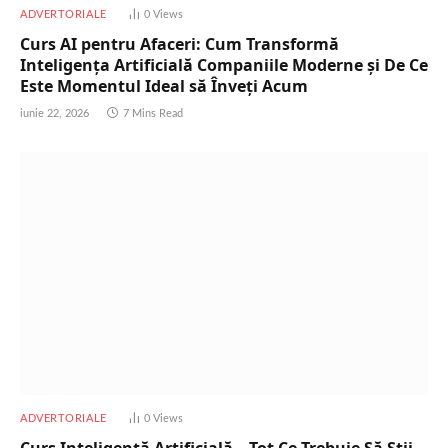
ADVERTORIALE
0
Views
Curs AI pentru Afaceri: Cum Transformă
Inteligența Artificială Companiile Moderne și De Ce
Este Momentul Ideal să Înveți Acum
iunie 22, 2026
7 Mins Read
ADVERTORIALE
0
Views
Curs Inteligență Artificială – Tot Ce Trebuie Să Știi