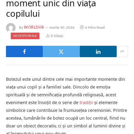
moment unic din viața
copilului
By
WORLDHR
martie 30, 2026
6 Mins Read
0
Views
ADVERTORIALE
Botezul este unul dintre cele mai importante momente din
viața unui copil și a familiei sale. Dincolo de emoția
spirituală și de semnificația profundă religioasă, acest
eveniment este însoțit de o serie de
tradiții
și elemente
simbolice care contribuie la frumusețea ceremoniei. Printre
acestea, lumânările de botez ocupă un loc central, fiind nu
doar un obiect decorativ, ci și un simbol al luminii divine și
al începutului unui nou drum.