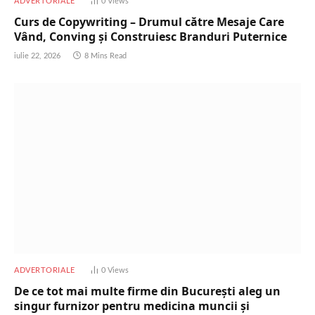
ADVERTORIALE
0
Views
Curs de Copywriting – Drumul către Mesaje Care
Vând, Conving și Construiesc Branduri Puternice
iulie 22, 2026
8 Mins Read
ADVERTORIALE
0
Views
De ce tot mai multe firme din București aleg un
singur furnizor pentru medicina muncii și