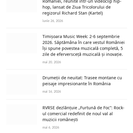
României, reunite într-un videoclip hip-
hop, lansat de Ziua Tricolorului de
regizorul Richard Stan (Kartel)
iunie 26, 2026
Timișoara Music Week: 2-6 septembrie
2026. Săptămâna în care vestul României
își spune povestea muzicală completă, 5
zile de eferversceță muzicală și inovație.
mai 20, 2026
Drumeții de neuitat: Trasee montane cu
peisaje impresionante în România
mai 16, 2026
RVRSE dezlănțuie „Furtună de Foc”: Rock-
ul comercial redefinit de noul val al
muzicii românești
mai 6, 2026