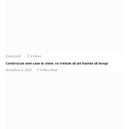
Construcții
4
Views
Construcția unei case la cheie: ce trebuie să știi înainte să începi
decembrie 4, 2025
5 Mins Read