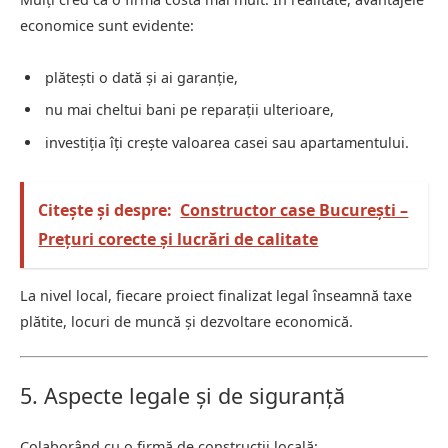
economice sunt evidente:
plătești o dată și ai garanție,
nu mai cheltui bani pe reparații ulterioare,
investiția îți crește valoarea casei sau apartamentului.
Citește și despre:
Constructor case București –
Prețuri corecte și lucrări de calitate
La nivel local, fiecare proiect finalizat legal înseamnă taxe
plătite, locuri de muncă și dezvoltare economică.
5. Aspecte legale și de siguranță
Colaborând cu o firmă de construcții locală: