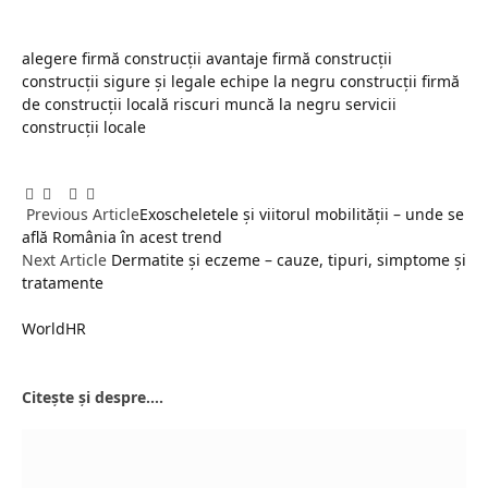
alegere firmă construcții
avantaje firmă construcții
construcții sigure și legale
echipe la negru construcții
firmă
de construcții locală
riscuri muncă la negru
servicii
construcții locale
Facebook
Twitter
Pinterest
LinkedIn
Tumblr
Email
Previous Article
Exoscheletele și viitorul mobilității – unde se
află România în acest trend
Next Article
Dermatite și eczeme – cauze, tipuri, simptome și
tratamente
WorldHR
Website
Citește și despre....