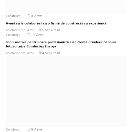
Construcții
0
Views
Avantajele colaborării cu o firmă de construcții cu experiență
noiembrie 27, 2025
5 Mins Read
Construcții
10
Views
Top 5 motive pentru care profesioniștii aleg cleme prindere panouri
fotovoltaice Comfortex Energy
noiembrie 22, 2025
4 Mins Read
Construcții
0
Views