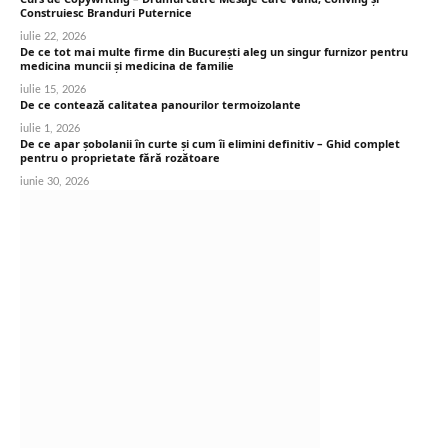
Construiesc Branduri Puternice
iulie 22, 2026
De ce tot mai multe firme din București aleg un singur furnizor pentru
medicina muncii și medicina de familie
iulie 15, 2026
De ce contează calitatea panourilor termoizolante
iulie 1, 2026
De ce apar șobolanii în curte și cum îi elimini definitiv – Ghid complet
pentru o proprietate fără rozătoare
iunie 30, 2026