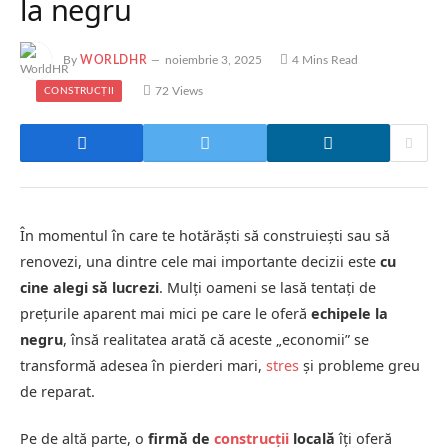
la negru
By
WORLDHR
noiembrie 3, 2025
4 Mins Read
72
Views
CONSTRUCȚII
În momentul în care te hotărăști să construiești sau să
renovezi, una dintre cele mai importante decizii este
cu
cine alegi să lucrezi
. Mulți oameni se lasă tentați de
prețurile aparent mai mici pe care le oferă
echipele la
negru
, însă realitatea arată că aceste „economii” se
transformă adesea în pierderi mari,
stres
și probleme greu
de reparat.
Pe de altă parte, o
firmă de
construcții
locală
îți oferă