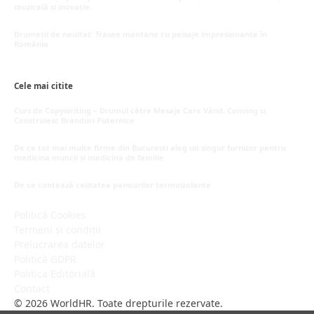
muzicală și inovație.
mai 20, 2026
Drumeții de neuitat: Trasee montane cu peisaje impresionante în
România
mai 16, 2026
Cele mai citite
Curs de Copywriting – Drumul către Mesaje Care Vând, Conving și
Construiesc Branduri Puternice
iulie 22, 2026
De ce tot mai multe firme din București aleg un singur furnizor pentru
medicina muncii și medicina de familie
iulie 15, 2026
De ce contează calitatea panourilor termoizolante
iulie 1, 2026
Politică Cookies
Termeni și condiții
Prelucrarea datelor
Politică GDPR
Politica Editorială
Contact
© 2026 WorldHR. Toate drepturile rezervate.