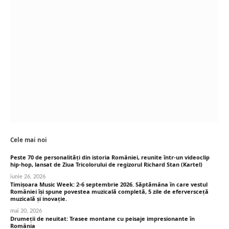
Cele mai noi
Peste 70 de personalități din istoria României, reunite într-un videoclip
hip-hop, lansat de Ziua Tricolorului de regizorul Richard Stan (Kartel)
iunie 26, 2026
Timișoara Music Week: 2-6 septembrie 2026. Săptămâna în care vestul
României își spune povestea muzicală completă, 5 zile de eferversceță
muzicală și inovație.
mai 20, 2026
Drumeții de neuitat: Trasee montane cu peisaje impresionante în
România