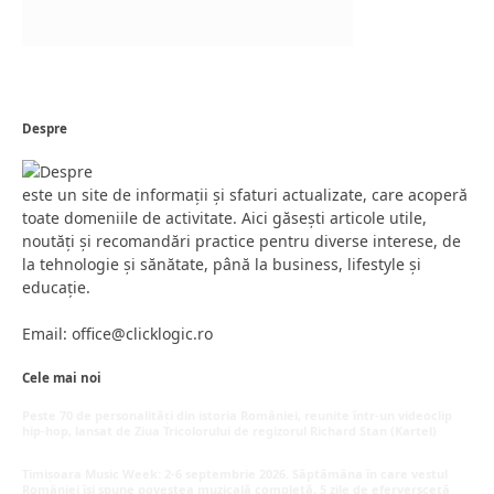
Despre
este un site de informații și sfaturi actualizate, care acoperă
toate domeniile de activitate. Aici găsești articole utile,
noutăți și recomandări practice pentru diverse interese, de
la tehnologie și sănătate, până la business, lifestyle și
educație.
Email: office@clicklogic.ro
Cele mai noi
Peste 70 de personalități din istoria României, reunite într-un videoclip
hip-hop, lansat de Ziua Tricolorului de regizorul Richard Stan (Kartel)
iunie 26, 2026
Timișoara Music Week: 2-6 septembrie 2026. Săptămâna în care vestul
României își spune povestea muzicală completă, 5 zile de eferversceță