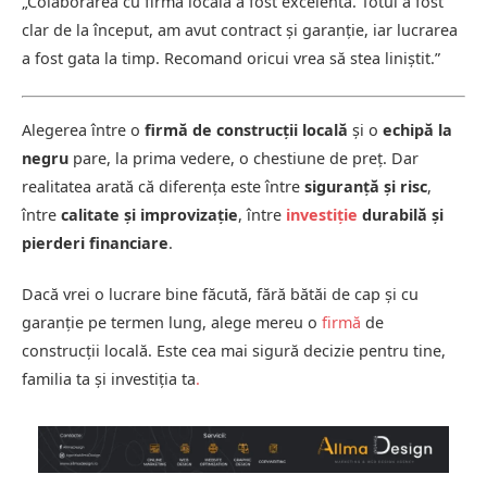
„Colaborarea cu firma locală a fost excelentă. Totul a fost
clar de la început, am avut contract și garanție, iar lucrarea
a fost gata la timp. Recomand oricui vrea să stea liniștit.”
Alegerea între o
firmă de construcții locală
și o
echipă la
negru
pare, la prima vedere, o chestiune de preț. Dar
realitatea arată că diferența este între
siguranță și risc
,
între
calitate și improvizație
, între
investiție
durabilă și
pierderi financiare
.
Dacă vrei o lucrare bine făcută, fără bătăi de cap și cu
garanție pe termen lung, alege mereu o
firmă
de
construcții locală. Este cea mai sigură decizie pentru tine,
familia ta și investiția ta
.