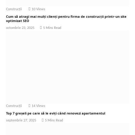
Construcții
10
Views
Cum să atragi mai mulți clienți pentru firma de construcții printr-un site
optimizat SEO
octombrie 23, 2025
5 Mins Read
Construcții
14
Views
Top 7 greșeli pe care să le eviți când renovezi apartamentul
septembrie 27, 2025
5 Mins Read