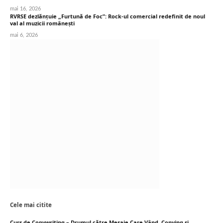
mai 16, 2026
RVRSE dezlănțuie „Furtună de Foc”: Rock-ul comercial redefinit de noul
val al muzicii românești
mai 6, 2026
Cele mai citite
Curs de Copywriting – Drumul către Mesaje Care Vând, Conving și