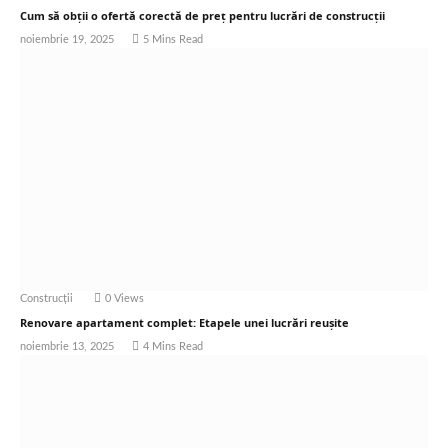
Cum să obții o ofertă corectă de preț pentru lucrări de construcții
noiembrie 19, 2025
5 Mins Read
Construcții
0
Views
Renovare apartament complet: Etapele unei lucrări reușite
noiembrie 13, 2025
4 Mins Read