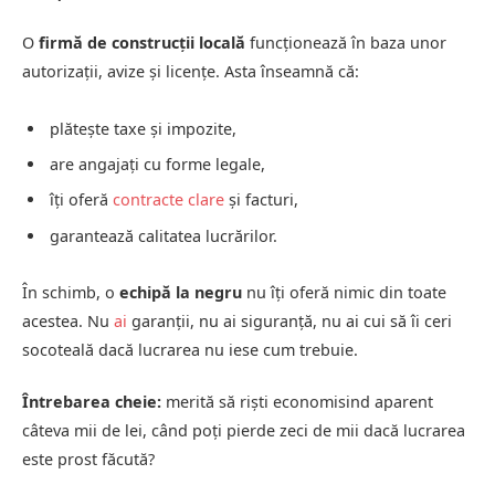
O
firmă de construcții locală
funcționează în baza unor
autorizații, avize și licențe. Asta înseamnă că:
plătește taxe și impozite,
are angajați cu forme legale,
îți oferă
contracte clare
și facturi,
garantează calitatea lucrărilor.
În schimb, o
echipă la negru
nu îți oferă nimic din toate
acestea. Nu
ai
garanții, nu ai siguranță, nu ai cui să îi ceri
socoteală dacă lucrarea nu iese cum trebuie.
Întrebarea cheie:
merită să riști economisind aparent
câteva mii de lei, când poți pierde zeci de mii dacă lucrarea
este prost făcută?