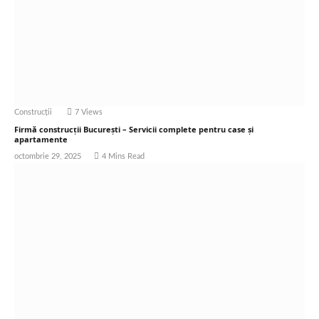
Construcții
7
Views
Firmă construcții București – Servicii complete pentru case și
apartamente
octombrie 29, 2025
4 Mins Read