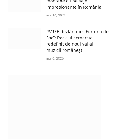
montane cu peisaje
impresionante în România
mai 16, 2026
RVRSE dezlănțuie „Furtună de
Foc”: Rock-ul comercial
redefinit de noul val al
muzicii românești
mai 6, 2026