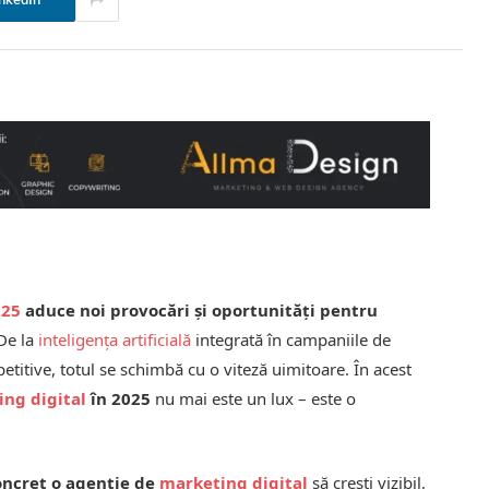
nkedIn
025
aduce noi provocări și oportunități pentru
 De la
inteligența artificială
integrată în campaniile de
titive, totul se schimbă cu o viteză uimitoare. În acest
ing digital
în 2025
nu mai este un lux – este o
oncret o agenție de
marketing digital
să crești vizibil,