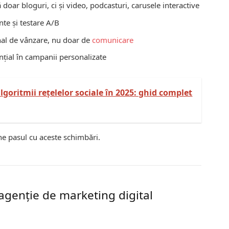
oar bloguri, ci și video, podcasturi, carusele interactive
nte și testare A/B
nal de vânzare, nu doar de
comunicare
nțial în campanii personalizate
goritmii rețelelor sociale în 2025: ghid complet
ne pasul cu aceste schimbări.
o agenție de marketing digital