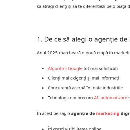
să atragi clienți și să te diferențiezi pe o piață
1. De ce să alegi o agenție de
Anul 2025 marchează o nouă etapă în marketin
Algoritmi Google
tot mai sofisticați
Clienți mai exigenți și mai informați
Concurență acerbă în toate industriile
Tehnologii noi precum
AI
,
automatizare
ș
În acest peisaj, o
agenție de
marketing
digi
Îți crești vizibilitatea online