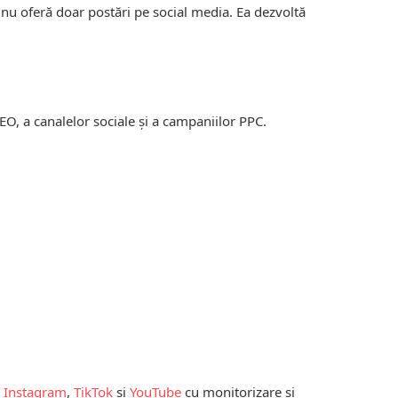
nu oferă doar postări pe social media. Ea dezvoltă
SEO, a canalelor sociale și a campaniilor PPC.
,
Instagram
,
TikTok
și
YouTube
cu monitorizare și