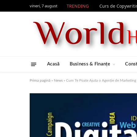
vineri, 7 august
TRENDING
Acasă
Business & Finanțe
Const
Prima pagină
»
News
»
Cum Te Poate Ajuta o Agenție de Marketing D