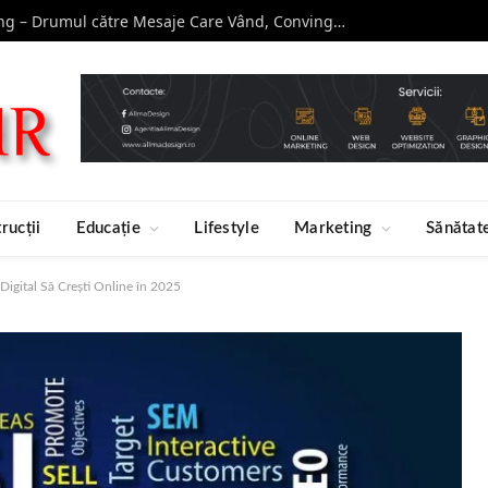
Curs de Copywriting – Drumul către Mesaje Care Vând, Conving și Construiesc Branduri Puternice
rucții
Educație
Lifestyle
Marketing
Sănătat
igital Să Crești Online în 2025