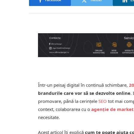
Facebook
Twitter
Li
Într-un peisaj digital în continuă schimbare,
2
brandurile care vor să se dezvolte online
.
promovare, până la cerințele
SEO
tot mai compe
context, colaborarea cu o
agenție de market
necesitate.
Acest articol îți explică
cum te poate ajuta c