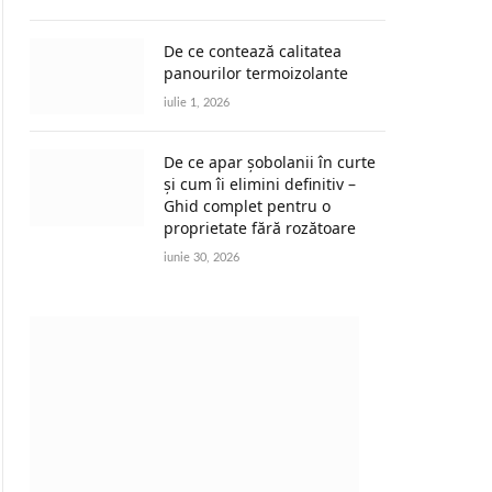
De ce contează calitatea
panourilor termoizolante
iulie 1, 2026
De ce apar șobolanii în curte
și cum îi elimini definitiv –
Ghid complet pentru o
proprietate fără rozătoare
iunie 30, 2026