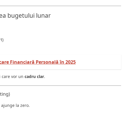
ea bugetului lunar
t)
care Financiară Personală în 2025
i care vor un
cadru clar
.
ting)
ajunge la zero.