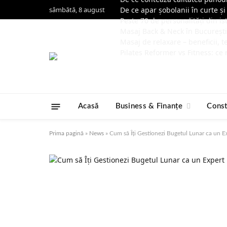
sâmbătă, 8 august
De ce apar șobolanii în curte și
Peste 70 de personalități din is
Masaj Back & Neck în București 
Masaj de relaxare – beneficii, te
Pilates Reformer vs Fitness: ce 
Acasă
Business & Finanțe
Const
Prima pagină
»
News
»
Cum să Îți Gestionezi Bugetul Lunar ca un Ex