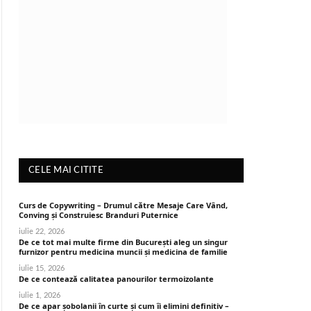
CELE MAI CITITE
Curs de Copywriting – Drumul către Mesaje Care Vând,
Conving și Construiesc Branduri Puternice
iulie 22, 2026
De ce tot mai multe firme din București aleg un singur
furnizor pentru medicina muncii și medicina de familie
iulie 15, 2026
De ce contează calitatea panourilor termoizolante
iulie 1, 2026
De ce apar șobolanii în curte și cum îi elimini definitiv –