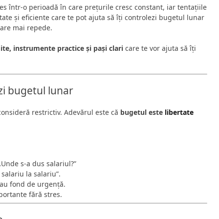
 într-o perioadă în care prețurile cresc constant, iar tentațiile
ate și eficiente care te pot ajuta să îți controlezi bugetul lunar
nciare mai repede.
ite, instrumente practice și pași clari
care te vor ajuta să îți
ezi bugetul lunar
consideră restrictiv. Adevărul este că
bugetul este
libertate
„Unde s-a dus salariul?”
salariu la salariu”.
au fond de urgență.
mportante fără stres.