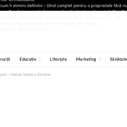
 cum îi elimini definitiv – Ghid complet pentru o proprietate fără r
toria României, reunite într-un videoclip hip-hop, lansat de Ziua Tri
– Soluția ideală pentru durerile de spate și tensiunea cervicală
hnici și motive pentru care să îl alegi la ABC Pilates
rezultate obții mai rapid?
rucții
Educație
Lifestyle
Marketing
Sănătat
pert – Metode Testate și Eficiente