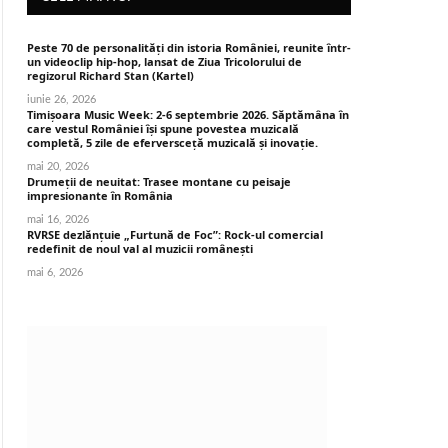
Peste 70 de personalități din istoria României, reunite într-
un videoclip hip-hop, lansat de Ziua Tricolorului de
regizorul Richard Stan (Kartel)
iunie 26, 2026
Timișoara Music Week: 2-6 septembrie 2026. Săptămâna în
care vestul României își spune povestea muzicală
completă, 5 zile de eferversceță muzicală și inovație.
mai 20, 2026
Drumeții de neuitat: Trasee montane cu peisaje
impresionante în România
mai 16, 2026
RVRSE dezlănțuie „Furtună de Foc”: Rock-ul comercial
redefinit de noul val al muzicii românești
mai 6, 2026