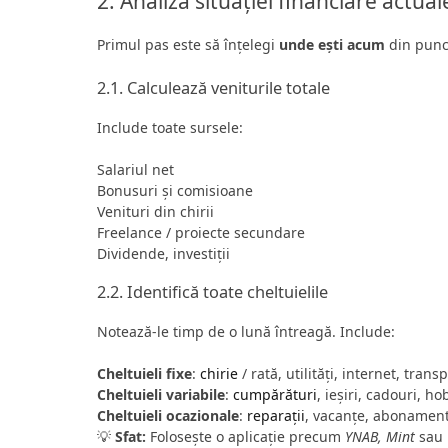
2. Analiza situației financiare actual
Primul pas este să înțelegi
unde ești acum
din punct
2.1. Calculează veniturile totale
Include toate sursele:
Salariul net
Bonusuri și comisioane
Venituri din chirii
Freelance / proiecte secundare
Dividende, investiții
2.2. Identifică toate cheltuielile
Notează-le timp de o lună întreagă. Include:
Cheltuieli fixe
:
chirie
/ rată, utilități, internet, trans
Cheltuieli variabile
:
cumpărături
, ieșiri, cadouri, ho
Cheltuieli ocazionale
:
reparații
, vacanțe, abonament
💡
Sfat:
Folosește o aplicație precum
YNAB, Mint
sau 