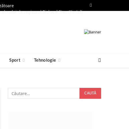
ozătoare
Facebook
RSS
colorului de regizorul Richard Stan (Kartel)
e
Sport
Tehnologie