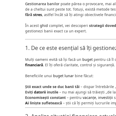
Gestionarea banilor
poate părea o provocare, mai ales
de a cheltui sunt peste tot. Totuși, există metode test
fără
stres
, astfel încât să îți atingi obiectivele fina
În acest
ghid
complet, vei descoperi
strategii doved
gestionezi banii exact ca un expert.
1. De ce este esențial să îți gestion
Mulți oameni evită să își facă un
buget
pentru că îl 
financiară
. El îți oferă claritate, control și siguranță.
Beneficiile unui
buget lunar
bine făcut:
Știi exact unde se duc banii tăi
– dispar întrebările 
Eviți
datorii
inutile
– nu mai ajungi să trăiești „de la 
Economisești constant
– pentru
vacanțe
,
investiții
s
Ai
liniște sufletească
– știi că îți permiți lucrurile i