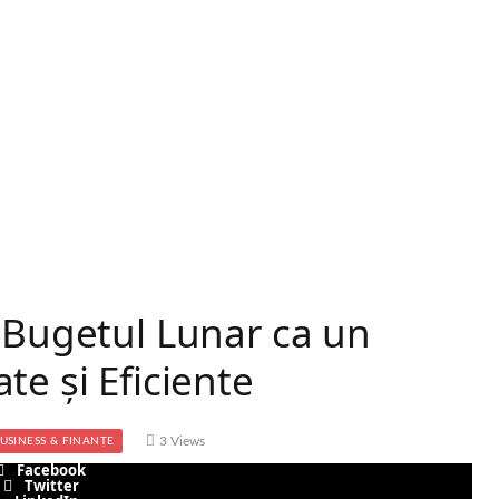
 Bugetul Lunar ca un
te și Eficiente
3
Views
USINESS & FINANȚE
Facebook
Twitter