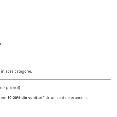
r:
 în acea categorie.
ine primul)
 pune
10-20% din venituri
într-un cont de economii.