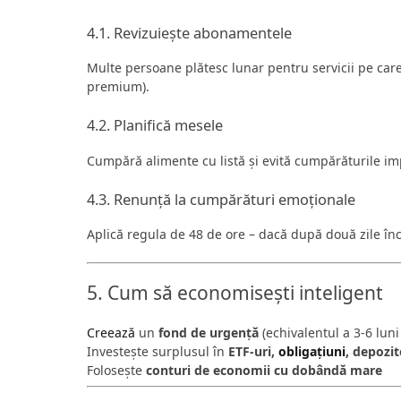
4.1. Revizuiește abonamentele
Multe persoane plătesc lunar pentru servicii pe care 
premium).
4.2. Planifică mesele
Cumpără alimente cu listă și evită cumpărăturile im
4.3. Renunță la cumpărături emoționale
Aplică regula de 48 de ore – dacă după două zile în
5. Cum să economisești inteligent
Creează
un
fond de urgență
(echivalentul a 3-6 luni 
Investește surplusul în
ETF-uri,
obligațiuni
, depozi
Folosește
conturi de economii cu dobândă mare