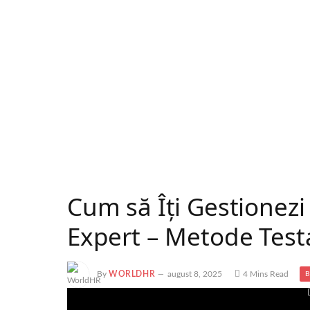
Cum să Îți Gestionezi
Expert – Metode Testa
By
WORLDHR
august 8, 2025
4 Mins Read
B