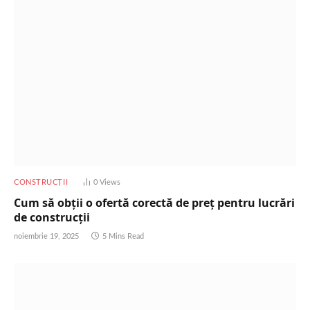
CONSTRUCȚII
0
Views
Cum să obții o ofertă corectă de preț pentru lucrări
de construcții
noiembrie 19, 2025
5 Mins Read