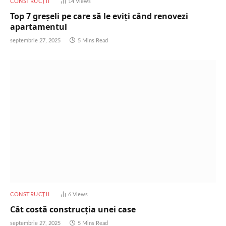
CONSTRUCȚII
14
Views
Top 7 greșeli pe care să le eviți când renovezi
apartamentul
septembrie 27, 2025
5 Mins Read
CONSTRUCȚII
6
Views
Cât costă construcția unei case
septembrie 27, 2025
5 Mins Read