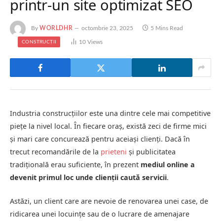
printr-un site optimizat SEO
By
WORLDHR
octombrie 23, 2025
5 Mins Read
10
Views
CONSTRUCȚII
Industria construcțiilor este una dintre cele mai competitive
piețe la nivel local. În fiecare oraș, există zeci de firme mici
și mari care concurează pentru aceiași clienți. Dacă în
trecut recomandările de la
prieteni
și publicitatea
tradițională erau suficiente, în prezent
mediul online a
devenit primul loc unde clienții caută servicii
.
Astăzi, un client care are nevoie de renovarea unei case, de
ridicarea unei locuințe sau de o lucrare de amenajare