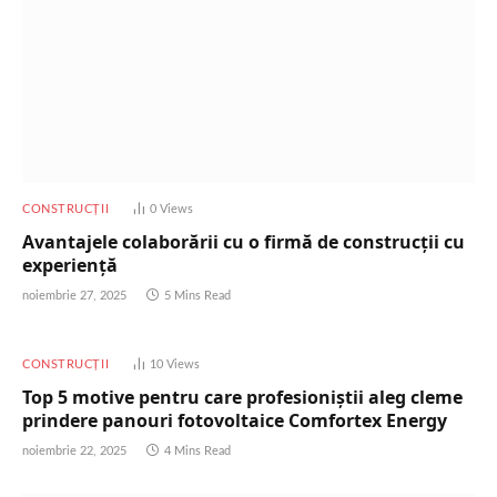
CONSTRUCȚII
0
Views
Avantajele colaborării cu o firmă de construcții cu
experiență
noiembrie 27, 2025
5 Mins Read
CONSTRUCȚII
10
Views
Top 5 motive pentru care profesioniștii aleg cleme
prindere panouri fotovoltaice Comfortex Energy
noiembrie 22, 2025
4 Mins Read