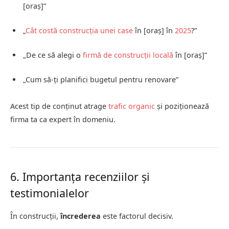
[oraș]”
„
Cât costă construcția unei case
în [oraș] în
2025
?”
„De ce să alegi o
firmă de construcții locală
în [oraș]”
„Cum să-ți planifici bugetul pentru renovare”
Acest tip de conținut atrage
trafic organic
și poziționează
firma ta ca expert în domeniu.
6. Importanța recenziilor și
testimonialelor
În construcții,
încrederea
este factorul decisiv.