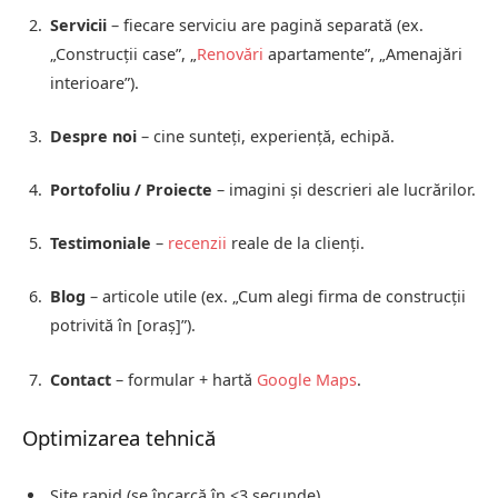
Servicii
– fiecare serviciu are pagină separată (ex.
„Construcții case”, „
Renovări
apartamente”, „Amenajări
interioare”).
Despre noi
– cine sunteți, experiență, echipă.
Portofoliu / Proiecte
– imagini și descrieri ale lucrărilor.
Testimoniale
–
recenzii
reale de la clienți.
Blog
– articole utile (ex. „Cum alegi firma de construcții
potrivită în [oraș]”).
Contact
– formular + hartă
Google Maps
.
Optimizarea tehnică
Site rapid (se încarcă în <3 secunde).