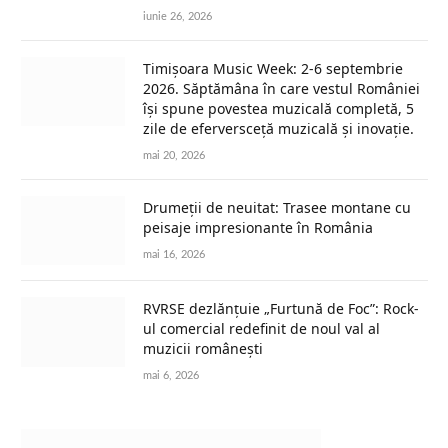
iunie 26, 2026
Timișoara Music Week: 2-6 septembrie
2026. Săptămâna în care vestul României
își spune povestea muzicală completă, 5
zile de eferversceță muzicală și inovație.
mai 20, 2026
Drumeții de neuitat: Trasee montane cu
peisaje impresionante în România
mai 16, 2026
RVRSE dezlănțuie „Furtună de Foc”: Rock-
ul comercial redefinit de noul val al
muzicii românești
mai 6, 2026