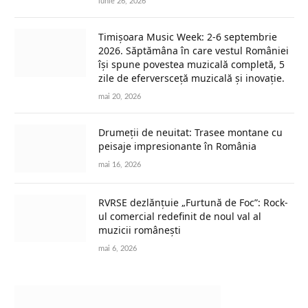
iunie 26, 2026
Timișoara Music Week: 2-6 septembrie
2026. Săptămâna în care vestul României
își spune povestea muzicală completă, 5
zile de eferversceță muzicală și inovație.
mai 20, 2026
Drumeții de neuitat: Trasee montane cu
peisaje impresionante în România
mai 16, 2026
RVRSE dezlănțuie „Furtună de Foc”: Rock-
ul comercial redefinit de noul val al
muzicii românești
mai 6, 2026