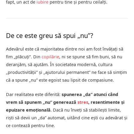
fapt, un act de
iubire
pentru tine și pentru ceilalți.
De ce este greu să spui „nu”?
Adevărul este că majoritatea dintre noi am fost învățați să
fim „plăcuți”. Din
copilărie
, ni se spune să fim buni, să nu
deranjăm, să ajutăm. În societatea modernă, cultura
„productivității” și „ajutorului permanent” ne face să simțim
că a spune „nu” este egoist sau lipsit de compasiune.
Dar realitatea este diferită:
spunerea „da” atunci când
vrem să spunem „nu” generează
stres
, resentimente și
epuizare emoțională
. Dacă nu înveți să stabilești limite,
riști să devii un „da” automat, uitând cine ești cu adevărat și
ce contează pentru tine.