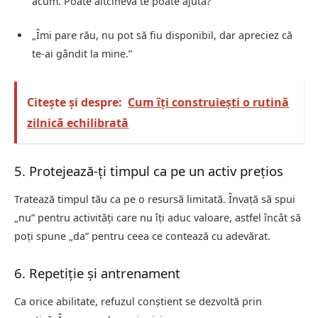
acum. Poate altcineva te poate ajuta?”
„Îmi pare rău, nu pot să fiu disponibil, dar apreciez că
te-ai gândit la mine.”
Citește și despre:
Cum îți construiești o rutină
zilnică echilibrată
5. Protejează-ți timpul ca pe un activ prețios
Tratează timpul tău ca pe o resursă limitată. Învață să spui
„nu” pentru activități care nu îți aduc valoare, astfel încât să
poți spune „da” pentru ceea ce contează cu adevărat.
6. Repetiție și antrenament
Ca orice abilitate, refuzul conștient se dezvoltă prin