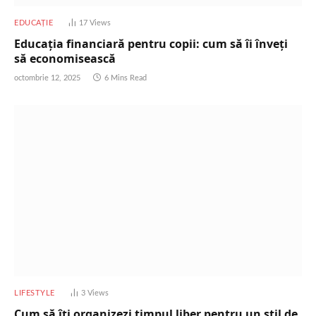
EDUCAȚIE
17
Views
Educația financiară pentru copii: cum să îi înveți
să economisească
octombrie 12, 2025
6 Mins Read
LIFESTYLE
3
Views
Cum să îți organizezi timpul liber pentru un stil de