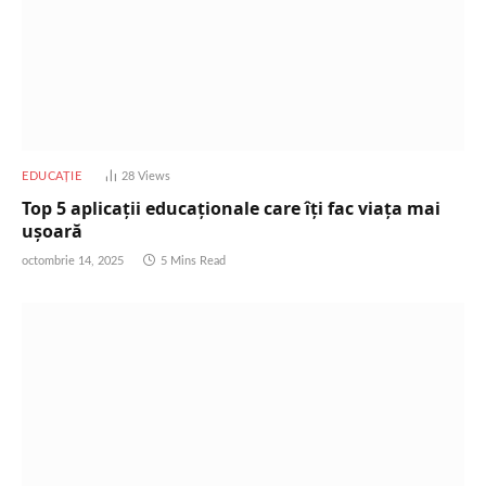
EDUCAȚIE
28
Views
Top 5 aplicații educaționale care îți fac viața mai
ușoară
octombrie 14, 2025
5 Mins Read