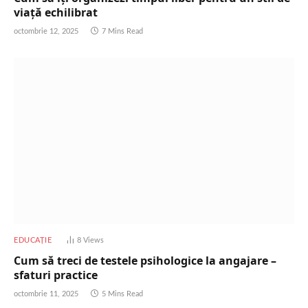
viață echilibrat
octombrie 12, 2025
7 Mins Read
EDUCAȚIE
8
Views
Cum să treci de testele psihologice la angajare –
sfaturi practice
octombrie 11, 2025
5 Mins Read