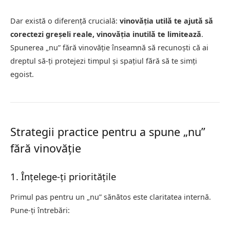
Dar există o diferență crucială:
vinovăția utilă te ajută să
corectezi greșeli reale, vinovăția inutilă te limitează
.
Spunerea „nu” fără vinovăție înseamnă să recunoști că ai
dreptul să-ți protejezi timpul și spațiul fără să te simți
egoist.
Strategii practice pentru a spune „nu”
fără vinovăție
1. Înțelege-ți prioritățile
Primul pas pentru un „nu” sănătos este claritatea internă.
Pune-ți întrebări: