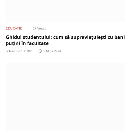
EDUCAȚIE
27
Views
Ghidul studentului: cum să supraviețuiești cu bani
puțini în facultate
octombrie 13, 2025
5 Mins Read