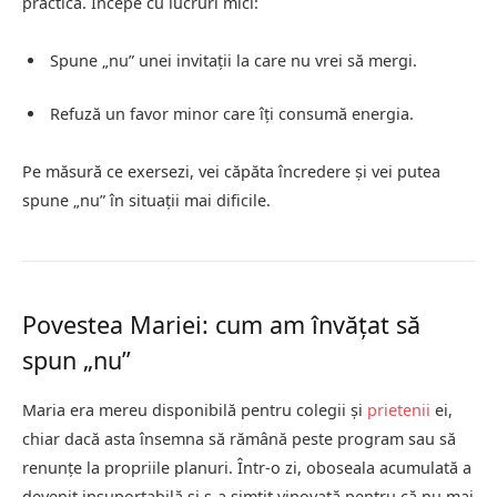
practică. Începe cu lucruri mici:
Spune „nu” unei invitații la care nu vrei să mergi.
Refuză un favor minor care îți consumă energia.
Pe măsură ce exersezi, vei căpăta încredere și vei putea
spune „nu” în situații mai dificile.
Povestea Mariei: cum am învățat să
spun „nu”
Maria era mereu disponibilă pentru colegii și
prietenii
ei,
chiar dacă asta însemna să rămână peste program sau să
renunțe la propriile planuri. Într-o zi, oboseala acumulată a
devenit insuportabilă și s-a simțit vinovată pentru că nu mai