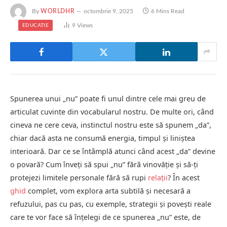
By
WORLDHR
octombrie 9, 2025
6 Mins Read
9
Views
EDUCAȚIE
Spunerea unui „nu” poate fi unul dintre cele mai greu de
articulat cuvinte din vocabularul nostru. De multe ori, când
cineva ne cere ceva, instinctul nostru este să spunem „da”,
chiar dacă asta ne consumă energia, timpul și liniștea
interioară. Dar ce se întâmplă atunci când acest „da” devine
o povară? Cum înveți să spui „nu” fără vinovăție și să-ți
protejezi limitele personale fără să rupi
relații
? În acest
ghid
complet, vom explora arta subtilă și necesară a
refuzului, pas cu pas, cu exemple, strategii și povești reale
care te vor face să înțelegi de ce spunerea „nu” este, de