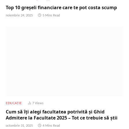
Top 10 greșeli financiare care te pot costa scump
noiembrie 24, 2025
5 Mins Read
EDUCAȚIE
7
Views
Cum să îți alegi facultatea potrivită și Ghid
Admitere la Facultate 2025 – Tot ce trebuie să știi
octombrie 31, 2025
4 Mins Read