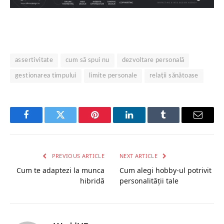
assertivitate
cum să spui nu
dezvoltare personală
gestionarea timpului
limite personale
relații sănătoase
Facebook
Twitter
Pinterest
LinkedIn
Tumblr
Email
PREVIOUS ARTICLE
NEXT ARTICLE
Cum te adaptezi la munca
Cum alegi hobby-ul potrivit
hibridă
personalității tale