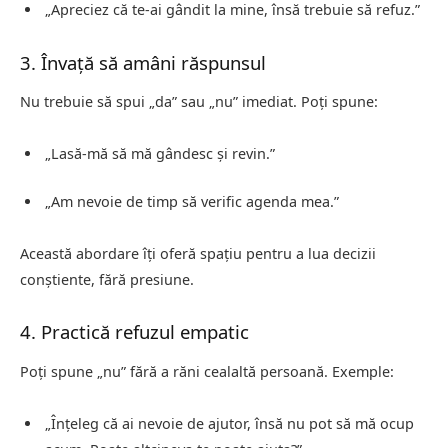
„Apreciez că te-ai gândit la mine, însă trebuie să refuz.”
3. Învață să amâni răspunsul
Nu trebuie să spui „da” sau „nu” imediat. Poți spune:
„Lasă-mă să mă gândesc și revin.”
„Am nevoie de timp să verific agenda mea.”
Această abordare îți oferă spațiu pentru a lua decizii
conștiente, fără presiune.
4. Practică refuzul empatic
Poți spune „nu” fără a răni cealaltă persoană. Exemple:
„Înțeleg că ai nevoie de ajutor, însă nu pot să mă ocup