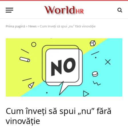
Prima pagină
»
News
»
Cum înveți să spui „nu” fără vinovăție
Cum înveți să spui „nu” fără
vinovăție