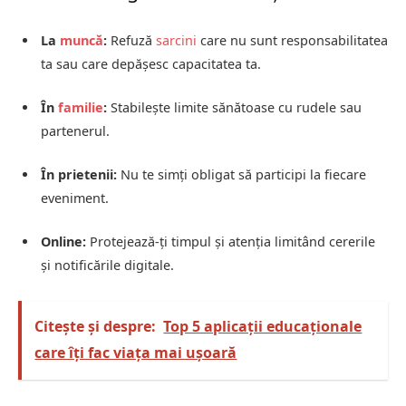
La
muncă
:
Refuză
sarcini
care nu sunt responsabilitatea
ta sau care depășesc capacitatea ta.
În
familie
:
Stabilește limite sănătoase cu rudele sau
partenerul.
În prietenii:
Nu te simți obligat să participi la fiecare
eveniment.
Online:
Protejează-ți timpul și atenția limitând cererile
și notificările digitale.
Citește și despre:
Top 5 aplicații educaționale
care îți fac viața mai ușoară