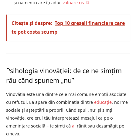
și oamenii care îți aduc
valoare reală
.
Citește și despre:
Top 10 greșeli financiare care
te pot costa scump
Psihologia vinovăției: de ce ne simțim
rău când spunem „nu”
Vinovăția este una dintre cele mai comune emoții asociate
cu refuzul. Ea apare din combinația dintre
educație
, norme
sociale și așteptările proprii. Când spui „nu” și simți
vinovăție, creierul tău interpretează mesajul ca pe o
amenințare socială – te simți că
ai
rănit sau dezamăgit pe
cineva.