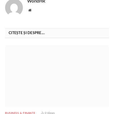
WorldHR
Website
CITEȘTE ȘI DESPRE....
BUSINESS & FINANȚE
0
Views