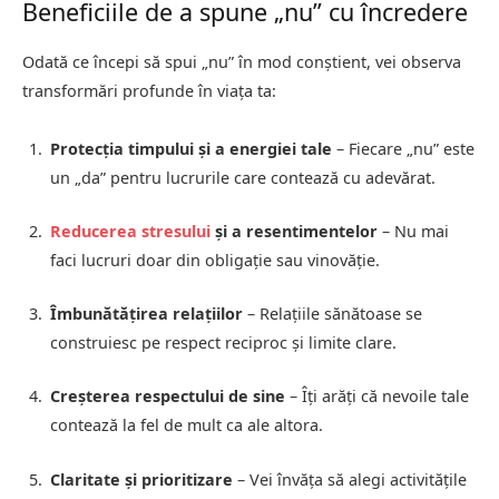
Beneficiile de a spune „nu” cu încredere
Odată ce începi să spui „nu” în mod conștient, vei observa
transformări profunde în viața ta:
Protecția timpului și a energiei tale
– Fiecare „nu” este
un „da” pentru lucrurile care contează cu adevărat.
Reducerea stresului
și a resentimentelor
– Nu mai
faci lucruri doar din obligație sau vinovăție.
Îmbunătățirea relațiilor
– Relațiile sănătoase se
construiesc pe respect reciproc și limite clare.
Creșterea respectului de sine
– Îți arăți că nevoile tale
contează la fel de mult ca ale altora.
Claritate și prioritizare
– Vei învăța să alegi activitățile