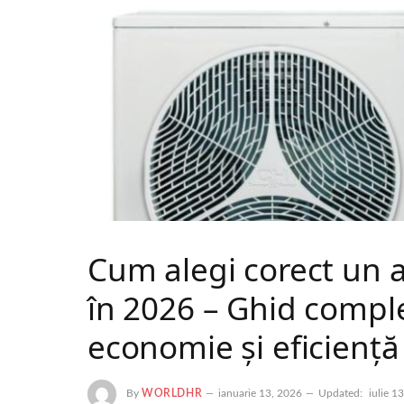
Cum alegi corect un a
în 2026 – Ghid comple
economie și eficiență
By
WORLDHR
ianuarie 13, 2026
Updated:
iulie 1