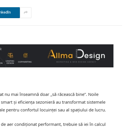
nkedIn
nat nu mai înseamnă doar „să răcească bine”. Noile
 smart și eficiența sezonieră au transformat sistemele
e pentru confortul locuinței sau al spațiului de lucru.
t de aer condiționat performant, trebuie să iei în calcul