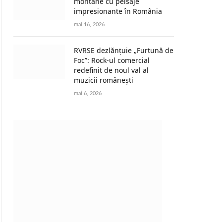
montane cu peisaje
impresionante în România
mai 16, 2026
RVRSE dezlănțuie „Furtună de
Foc”: Rock-ul comercial
redefinit de noul val al
muzicii românești
mai 6, 2026