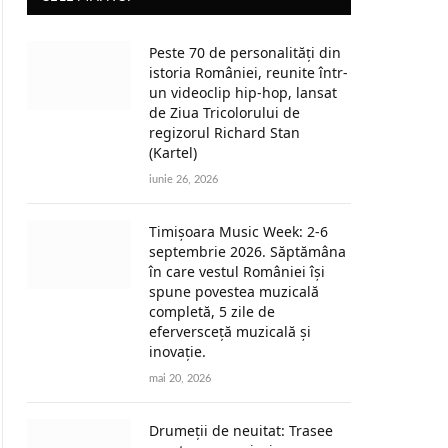
Peste 70 de personalități din
istoria României, reunite într-
un videoclip hip-hop, lansat
de Ziua Tricolorului de
regizorul Richard Stan
(Kartel)
iunie 26, 2026
Timișoara Music Week: 2-6
septembrie 2026. Săptămâna
în care vestul României își
spune povestea muzicală
completă, 5 zile de
eferversceță muzicală și
inovație.
mai 20, 2026
Drumeții de neuitat: Trasee