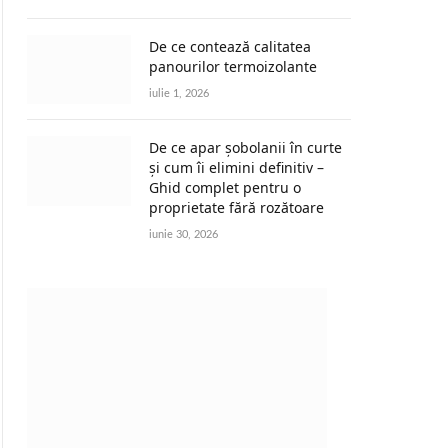
De ce contează calitatea
panourilor termoizolante
iulie 1, 2026
De ce apar șobolanii în curte
și cum îi elimini definitiv –
Ghid complet pentru o
proprietate fără rozătoare
iunie 30, 2026