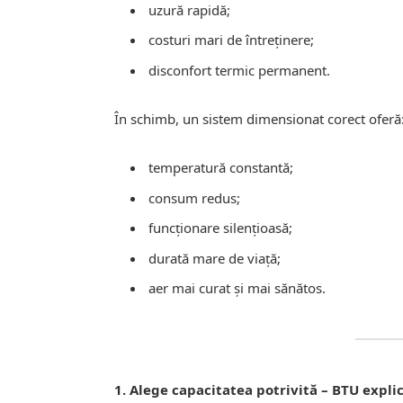
uzură rapidă;
costuri mari de întreținere;
disconfort termic permanent.
În schimb, un sistem dimensionat corect oferă
temperatură constantă;
consum redus;
funcționare silențioasă;
durată mare de viață;
aer mai curat și mai sănătos.
1. Alege capacitatea potrivită – BTU expli