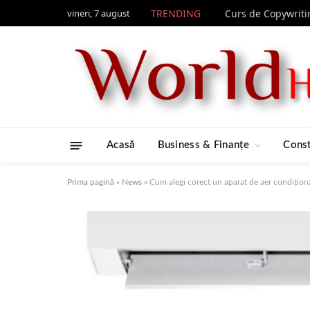
vineri, 7 august
TRENDING
Acasă
Business & Finanțe
Const
Prima pagină
»
News
»
Cum alegi corect un aparat de aer condițion