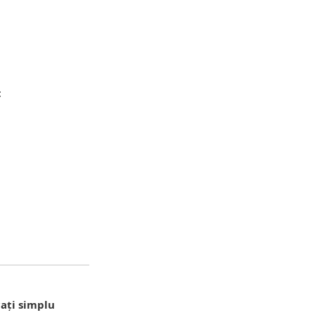
:
cați simplu