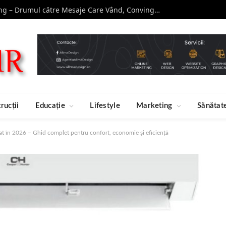
Curs de Copywriting – Drumul către Mesaje Care Vând, Conving și Construiesc Branduri Puternice
rucții
Educație
Lifestyle
Marketing
Sănătat
at în 2026 – Ghid complet pentru confort, economie și eficiență