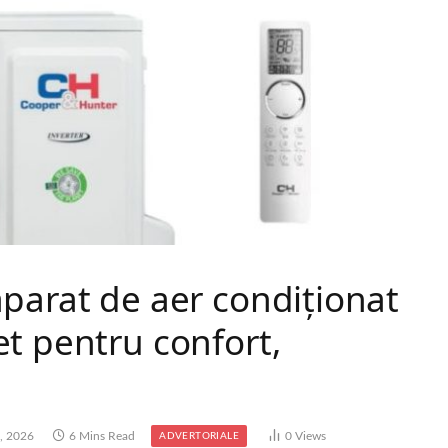
parat de aer condiționat
t pentru confort,
3, 2026
6 Mins Read
0
Views
ADVERTORIALE