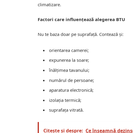
climatizare.
Factori care influențează alegerea BTU
Nu te baza doar pe suprafață. Contează și:
orientarea camerei;
expunerea la soare;
înălțimea tavanului;
numărul de persoane;
aparatura electronică;
izolația termică;
suprafața vitrată.
Citește și despre:
Ce înseamnă dezinsec