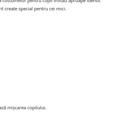
ea costumelor pentru copii imitau aproape identic
nt create special pentru cei mici.
ază mișcarea copilului.