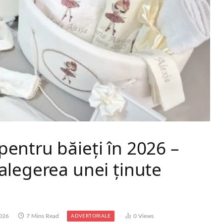
entru băieți în 2026 –
alegerea unei ținute
2026
7 Mins Read
0
Views
ADVERTORIALE