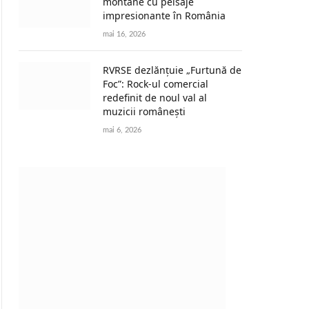
montane cu peisaje
impresionante în România
mai 16, 2026
RVRSE dezlănțuie „Furtună de
Foc”: Rock-ul comercial
redefinit de noul val al
muzicii românești
mai 6, 2026