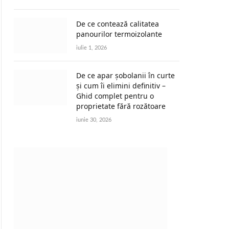
De ce contează calitatea
panourilor termoizolante
iulie 1, 2026
De ce apar șobolanii în curte
și cum îi elimini definitiv –
Ghid complet pentru o
proprietate fără rozătoare
iunie 30, 2026