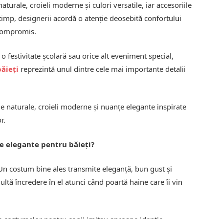
turale, croieli moderne și culori versatile, iar accesoriile
 timp, designerii acordă o atenție deosebită confortului
 compromis.
 festivitate școlară sau orice alt eveniment special,
ăieți
reprezintă unul dintre cele mai importante detalii
 naturale, croieli moderne și nuanțe elegante inspirate
r.
e elegante pentru băieți?
Un costum bine ales transmite eleganță, bun gust și
multă încredere în el atunci când poartă haine care îi vin