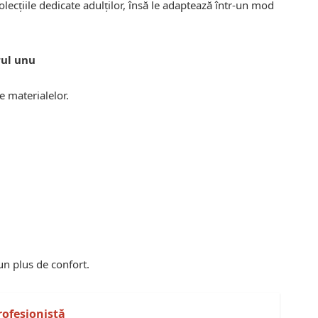
ecțiile dedicate adulților, însă le adaptează într-un mod
rul unu
e materialelor.
un plus de confort.
rofesionistă