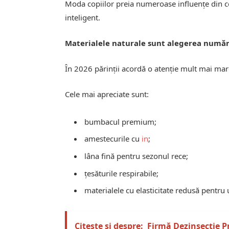
Moda copiilor preia numeroase influențe din col
inteligent.
Materialele naturale sunt alegerea numă
În 2026 părinții acordă o atenție mult mai mar
Cele mai apreciate sunt:
bumbacul premium;
amestecurile cu
in
;
lâna fină pentru sezonul rece;
țesăturile respirabile;
materialele cu elasticitate redusă pentru 
Citește și despre:
Firmă Dezinsecție P