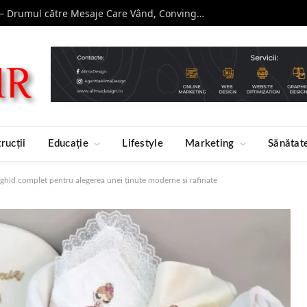
Curs de Copywriting – Drumul către Mesaje Care Vând, Conving și Construiesc Branduri Puternice
rucții
Educație
Lifestyle
Marketing
Sănătat
ghid complet pentru alegerea unei ținute moderne și rafinate