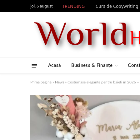
joi, 6 august
TRENDING
Acasă
Business & Finanțe
Const
Prima pagină
»
News
»
Costumașe elegante pentru băieți în 2026 – 