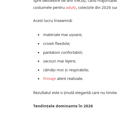
Spre deosebire de anii trecuți, când majoritat
costumele pentru
adulți
, colecțiile din 2026 su
Acest lucru înseamnă:
materiale mai ușoare;
croieli flexibile;
pantaloni confortabili;
sacouri mai lejere;
cămăși moi și respirabile;
finisaje
atent realizate.
Rezultatul este o ținută elegantă care nu limite
Tendințele dominante în 2026