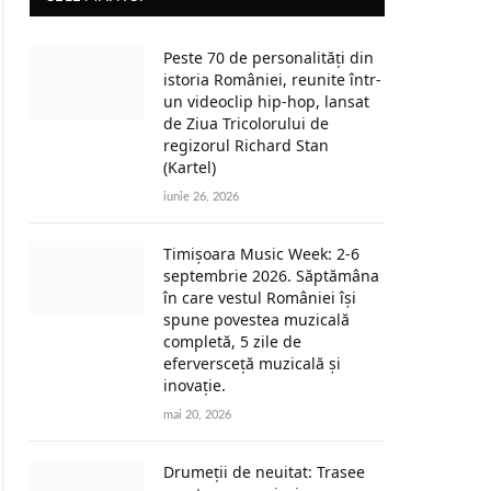
Peste 70 de personalități din
istoria României, reunite într-
un videoclip hip-hop, lansat
de Ziua Tricolorului de
regizorul Richard Stan
(Kartel)
iunie 26, 2026
Timișoara Music Week: 2-6
septembrie 2026. Săptămâna
în care vestul României își
spune povestea muzicală
completă, 5 zile de
eferversceță muzicală și
inovație.
mai 20, 2026
Drumeții de neuitat: Trasee