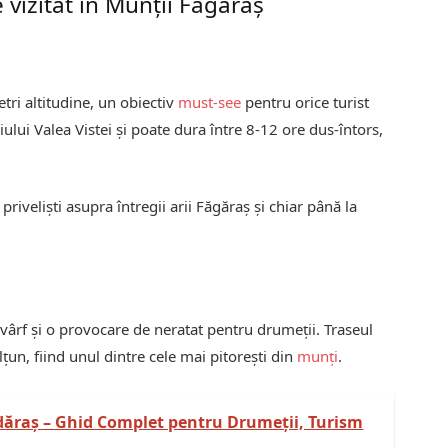
 vizitat în Munții Făgăraș
tri altitudine, un obiectiv
must-see
pentru orice turist
ului Valea Vistei și poate dura între 8-12 ore dus-întors,
priveliști asupra întregii arii Făgăraș și chiar până la
.
 vârf și o provocare de neratat pentru drumeții. Traseul
lțun, fiind unul dintre cele mai pitorești din
munți
.
dăraș – Ghid Complet pentru Drumeții, Turism