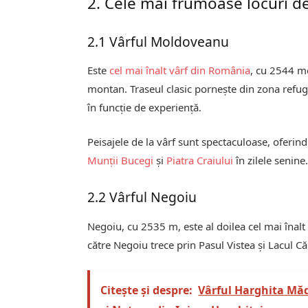
2. Cele mai frumoase locuri de
2.1 Vârful Moldoveanu
Este
cel mai înalt vârf din România
, cu 2544 me
montan. Traseul clasic pornește din zona refugi
în funcție de experiență.
Peisajele de la vârf sunt spectaculoase, oferind 
Munții Bucegi
și
Piatra Craiului
în zilele senine
2.2 Vârful Negoiu
Negoiu, cu 2535 m, este al doilea cel mai înalt
către Negoiu trece prin Pasul Vistea și Lacul Că
Citește și despre:
Vârful Harghita Mă