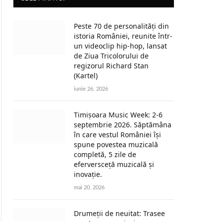
Peste 70 de personalități din
istoria României, reunite într-
un videoclip hip-hop, lansat
de Ziua Tricolorului de
regizorul Richard Stan
(Kartel)
iunie 26, 2026
Timișoara Music Week: 2-6
septembrie 2026. Săptămâna
în care vestul României își
spune povestea muzicală
completă, 5 zile de
eferversceță muzicală și
inovație.
mai 20, 2026
Drumeții de neuitat: Trasee