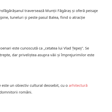
sfăgărășanul traversează Munții Făgăraș și oferă peisaje
ine, tuneluri și peste pasul Balea, fiind o atracție
oenari este cunoscută ca „cetatea lui Vlad Țepeș”. Se
epte, dar priveliștea asupra văii și împrejurimilor este
 este un obiectiv cultural deosebit, cu o
arhitectură
 domnitorii români.