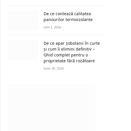
De ce contează calitatea
panourilor termoizolante
iulie 1, 2026
De ce apar șobolanii în curte
și cum îi elimini definitiv –
Ghid complet pentru o
proprietate fără rozătoare
iunie 30, 2026