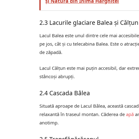
și Natura din Inima Harghitei
2.3 Lacurile glaciare Balea și Călțun
Lacul Balea este unul dintre cele mai accesibile 
pe jos, cât și cu telecabina Balea. Este o atrac
de zăpadă.
Lacul Călțun este mai puțin accesibil, dar extr
stâncoși abrupți.
2.4 Cascada Bâlea
Situată aproape de Lacul Bâlea, această cascadă
relaxantă în traseul montan. Căderea de
apă
ar
anotimp.