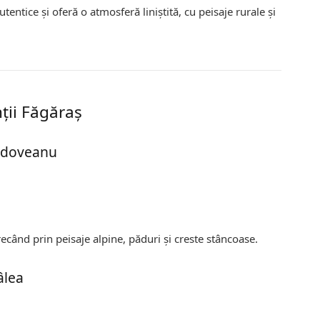
utentice și oferă o atmosferă liniștită, cu peisaje rurale și
ții Făgăraș
oldoveanu
trecând prin peisaje alpine, păduri și creste stâncoase.
âlea