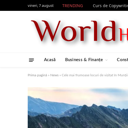
vineri, 7 august
TRENDING
Acasă
Business & Finanțe
Const
Prima pagină
»
News
»
Cele mai frumoase locuri de vizitat în Munții F