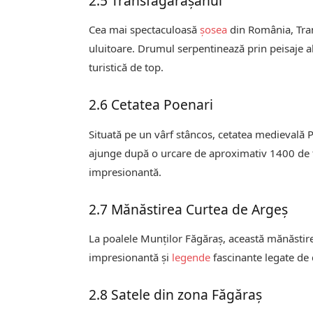
2.5 Transfăgărășanul
Cea mai spectaculoasă
șosea
din România, Tran
uluitoare. Drumul serpentinează prin peisaje alp
turistică de top.
2.6 Cetatea Poenari
Situată pe un vârf stâncos, cetatea medievală P
ajunge după o urcare de aproximativ 1400 de tr
impresionantă.
2.7 Mănăstirea Curtea de Argeș
La poalele Munților Făgăraș, această mănăstire
impresionantă și
legende
fascinante legate de
2.8 Satele din zona Făgăraș