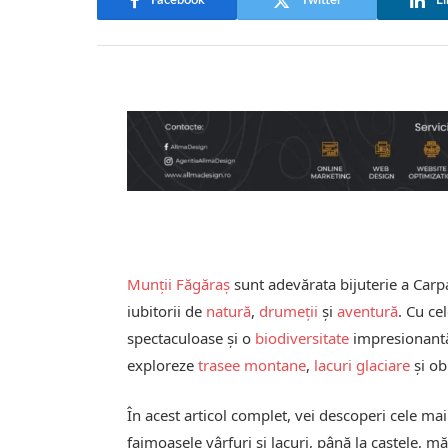
Facebook
Twitter
Li
Munții Făgăraș
sunt adevărata bijuterie a Carpa
iubitorii de
natură
,
drumeții
și
aventură
. Cu ce
spectaculoase și o
biodiversitate
impresionantă,
exploreze
trasee montane
,
lacuri glaciare
și ob
În acest articol complet, vei descoperi cele m
faimoasele vârfuri și lacuri, până la castele, mă