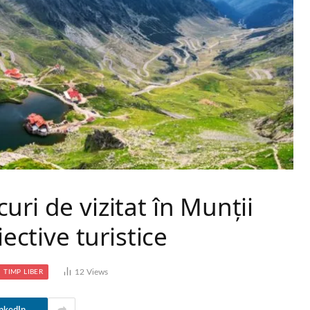
ri de vizitat în Munții
iective turistice
12
Views
TIMP LIBER