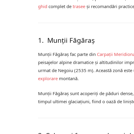
ghid
complet de
trasee
și recomandări practice
1. Munții Făgăraș
Munții Făgăraș fac parte din
Carpații Meridiona
peisajelor alpine dramatice și altitudinilor imp
urmat de Negoiu (2535 m). Această zonă este 
explorare
montană.
Munții Făgăraș sunt acoperiți de păduri dense, 
timpul ultimei glaciațiuni, fiind o oază de linișt