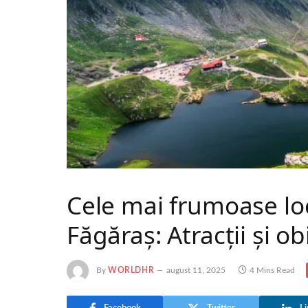
Cele mai frumoase locu
Făgăraș: Atracții și ob
By
WORLDHR
august 11, 2025
4 Mins Read