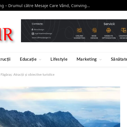
Curs de Copywriting – Drumul către Mesaje Care Vând, Conving și Construiesc Branduri Puternice
rucții
Educație
Lifestyle
Marketing
Sănătat
ăgăraș: Atracții și obiective turistice