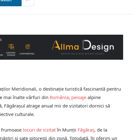
nkedIn
ților Meridionali, o destinație turistică fascinantă pentru
le mai înalte vârfuri din
România
,
peisaje
alpine
 Făgărașul atrage anual mii de vizitatori dornici să
iective culturale.
ai frumoase
locuri de vizitat
în Munții
Făgăraș
, de la
năstiri și sate pitorești din zonă. Totodată, îți oferim un