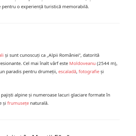
 pentru o experiență turistică memorabilă.
li
și sunt cunoscuți ca „Alpii României”, datorită
resionante. Cel mai înalt vârf este
Moldoveanu
(2544 m),
un paradis pentru drumeții,
escaladă
,
fotografie
și
pajiști alpine și numeroase lacuri glaciare formate în
e și
frumusețe
naturală.