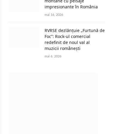
montane cu peisaje
impresionante în România
mai 16, 2026
RVRSE dezlănțuie „Furtună de
Foc”: Rock-ul comercial
redefinit de noul val al
muzicii românești
mai 6, 2026