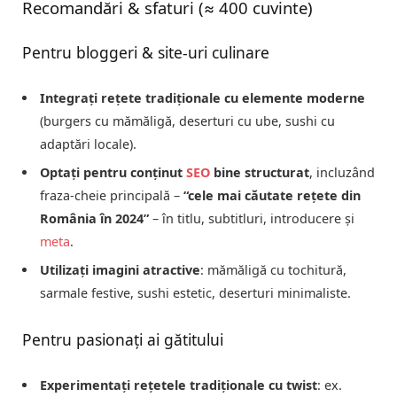
Recomandări & sfaturi (≈ 400 cuvinte)
Pentru bloggeri & site-uri culinare
Integrați rețete tradiționale cu elemente moderne
(burgers cu mămăligă, deserturi cu ube, sushi cu
adaptări locale).
Optați pentru conținut
SEO
bine structurat
, incluzând
fraza-cheie principală –
“cele mai căutate rețete din
România în 2024”
– în titlu, subtitluri, introducere și
meta
.
Utilizați imagini atractive
: mămăligă cu tochitură,
sarmale festive, sushi estetic, deserturi minimaliste.
Pentru pasionați ai gătitului
Experimentați rețetele tradiționale cu twist
: ex.