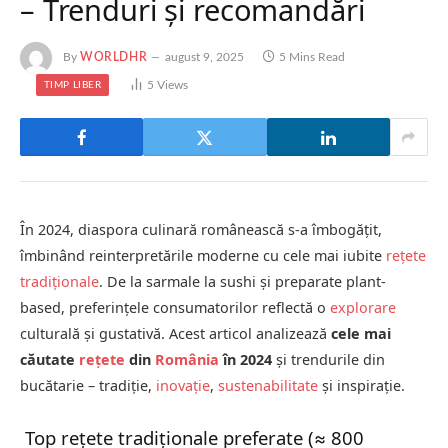
– Trenduri și recomandări
By
WORLDHR
august 9, 2025
5 Mins Read
5
Views
TIMP LIBER
În 2024, diaspora culinară românească s-a îmbogățit,
îmbinând reinterpretările moderne cu cele mai iubite
rețete
tradiționale
. De la sarmale la sushi și preparate plant-
based, preferințele consumatorilor reflectă o
explorare
culturală și gustativă. Acest articol analizează
cele mai
căutate
rețete
din
România
în 2024
și trendurile din
bucătarie – tradiție,
inovație
,
sustenabilitate
și inspirație.
Top rețete tradiționale preferate (≈ 800