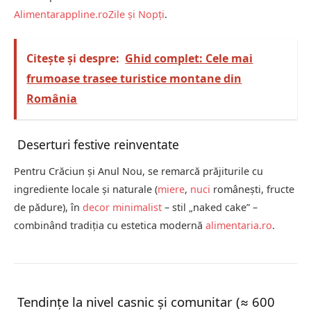
Alimentar
appline.ro
Zile și Nopți
.
Citește și despre:
Ghid complet: Cele mai
frumoase trasee turistice montane din
România
Deserturi festive reinventate
Pentru Crăciun și Anul Nou, se remarcă prăjiturile cu
ingrediente locale și naturale (
miere
,
nuci
românești, fructe
de pădure), în
decor minimalist
– stil „naked cake” –
combinând tradiția cu estetica modernă
alimentaria.ro
.
Tendințe la nivel casnic și comunitar (≈ 600