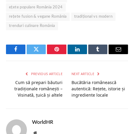
ețete populare România 2024
rețete fusion & vegane România
tradițional vs modern
trenduri culinare România
Facebook
Twitter
Pinterest
LinkedIn
Tumblr
Email
PREVIOUS ARTICLE
NEXT ARTICLE
Cum să prepari băuturi
Bucătăria românească
tradiționale românești –
autentică: Rețete, istorie și
Visinată, țuică și altele
ingrediente locale
WorldHR
Website