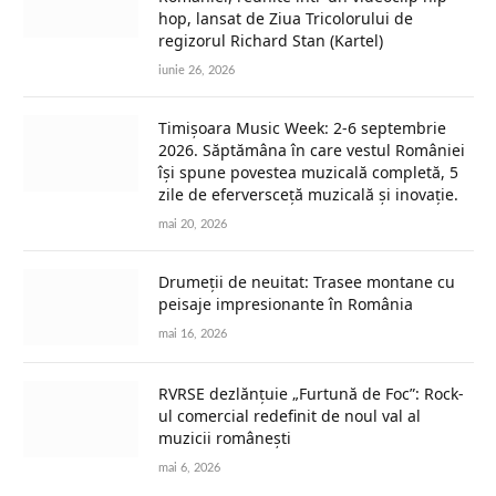
hop, lansat de Ziua Tricolorului de
regizorul Richard Stan (Kartel)
iunie 26, 2026
Timișoara Music Week: 2-6 septembrie
2026. Săptămâna în care vestul României
își spune povestea muzicală completă, 5
zile de eferversceță muzicală și inovație.
mai 20, 2026
Drumeții de neuitat: Trasee montane cu
peisaje impresionante în România
mai 16, 2026
RVRSE dezlănțuie „Furtună de Foc”: Rock-
ul comercial redefinit de noul val al
muzicii românești
mai 6, 2026