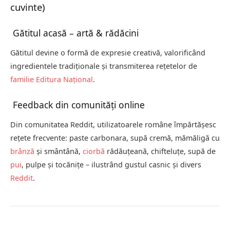
cuvinte)
Gătitul acasă – artă & rădăcini
Gătitul devine o formă de expresie creativă, valorificând
ingredientele tradiționale și transmiterea rețetelor de
familie
Editura Național
.
Feedback din comunități online
Din comunitatea Reddit, utilizatoarele române împărtășesc
rețete frecvente: paste carbonara, supă cremă, mămăligă cu
brânză
și smântână,
ciorbă
rădăuțeană, chifteluțe, supă de
pui
, pulpe și tocănițe – ilustrând gustul casnic și divers
Reddit
.