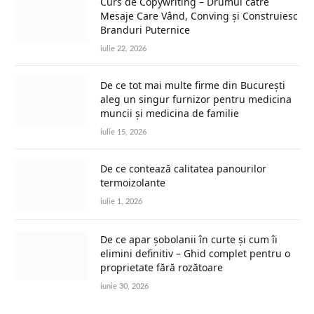
Curs de Copywriting – Drumul către
Mesaje Care Vând, Conving și Construiesc
Branduri Puternice
iulie 22, 2026
De ce tot mai multe firme din București
aleg un singur furnizor pentru medicina
muncii și medicina de familie
iulie 15, 2026
De ce contează calitatea panourilor
termoizolante
iulie 1, 2026
De ce apar șobolanii în curte și cum îi
elimini definitiv – Ghid complet pentru o
proprietate fără rozătoare
iunie 30, 2026