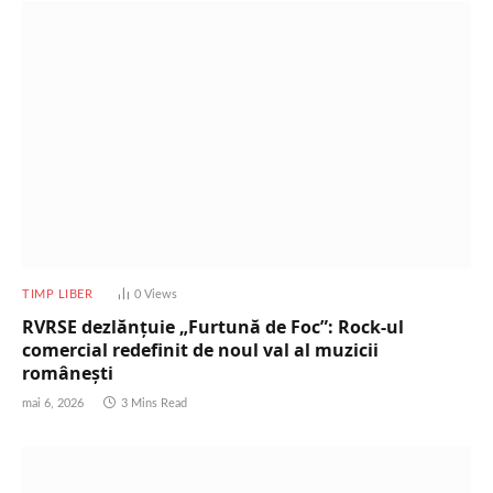
TIMP LIBER
0
Views
RVRSE dezlănțuie „Furtună de Foc”: Rock-ul
comercial redefinit de noul val al muzicii
românești
mai 6, 2026
3 Mins Read