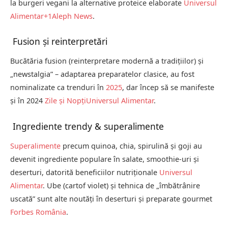
la burgeri vegani la alternative proteice elaborate
Universul
Alimentar
+1
Aleph News
.
Fusion și reinterpretări
Bucătăria fusion (reinterpretare modernă a tradițiilor) și
„newstalgia” – adaptarea preparatelor clasice, au fost
nominalizate ca trenduri în
2025
, dar încep să se manifeste
și în 2024
Zile și Nopți
Universul Alimentar
.
Ingrediente trendy & superalimente
Superalimente
precum quinoa, chia, spirulină și goji au
devenit ingrediente populare în salate, smoothie-uri și
deserturi, datorită beneficiilor nutriționale
Universul
Alimentar
. Ube (cartof violet) și tehnica de „îmbătrânire
uscată” sunt alte noutăți în deserturi și preparate gour­met
Forbes România
.