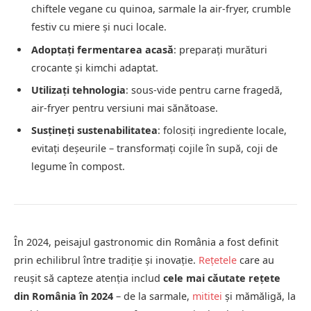
chiftele vegane cu quinoa, sarmale la air-fryer, crumble
festiv cu miere și nuci locale.
Adoptați fermentarea acasă
: preparați murături
crocante și kimchi adaptat.
Utilizați tehnologia
: sous-vide pentru carne fragedă,
air-fryer pentru versiuni mai sănătoase.
Susțineți sustenabilitatea
: folosiți ingrediente locale,
evitați deșeurile – transformați cojile în supă, coji de
legume în compost.
În 2024, peisajul gastronomic din România a fost definit
prin echilibrul între tradiție și inovație.
Rețetele
care au
reușit să capteze atenția includ
cele mai căutate rețete
din România în 2024
– de la sarmale,
mititei
și mămăligă, la