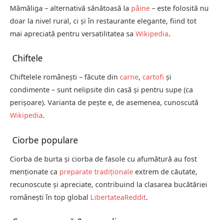
Mămăliga – alternativă sănătoasă la
pâine
– este folosită nu
doar la nivel rural, ci și în restaurante elegante, fiind tot
mai apreciată pentru versatilitatea sa
Wikipedia
.
Chiftele
Chiftelele românești – făcute din
carne
,
cartofi
și
condimente – sunt nelipsite din casă și pentru supe (ca
perişoare). Varianta de peşte e, de asemenea, cunoscută
Wikipedia
.
Ciorbe populare
Ciorba de burta și ciorba de fasole cu afumătură au fost
menționate ca
preparate tradiționale
extrem de căutate,
recunoscute și apreciate, contribuind la clasarea bucătăriei
românești în top global
Libertatea
Reddit
.