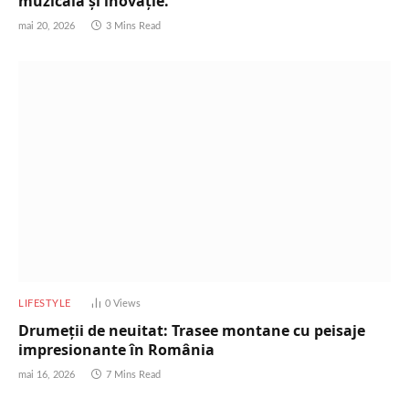
muzicală și inovație.
mai 20, 2026
3 Mins Read
LIFESTYLE
0
Views
Drumeții de neuitat: Trasee montane cu peisaje
impresionante în România
mai 16, 2026
7 Mins Read