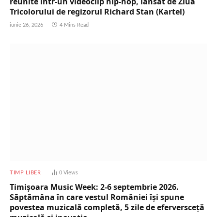
reunite într-un videoclip hip-hop, lansat de Ziua
Tricolorului de regizorul Richard Stan (Kartel)
iunie 26, 2026
4 Mins Read
TIMP LIBER
0
Views
Timișoara Music Week: 2-6 septembrie 2026.
Săptămâna în care vestul României își spune
povestea muzicală completă, 5 zile de eferversceță