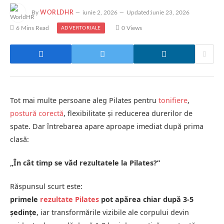
By
WORLDHR
iunie 2, 2026
Updated:
iunie 23, 2026
6 Mins Read
0
Views
ADVERTORIALE
Tot mai multe persoane aleg Pilates pentru
tonifiere
,
postură corectă
, flexibilitate și reducerea durerilor de
spate. Dar întrebarea apare aproape imediat după prima
clasă:
„În cât timp se văd rezultatele la Pilates?”
Răspunsul scurt este:
primele
rezultate Pilates
pot apărea chiar după 3-5
ședințe
, iar transformările vizibile ale corpului devin