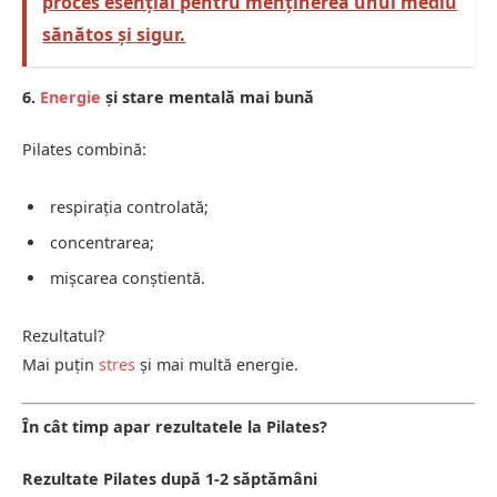
proces esențial pentru menținerea unui mediu
sănătos și sigur.
6.
Energie
și stare mentală mai bună
Pilates combină:
respirația controlată;
concentrarea;
mișcarea conștientă.
Rezultatul?
Mai puțin
stres
și mai multă energie.
În cât timp apar rezultatele la Pilates?
Rezultate Pilates după 1-2 săptămâni