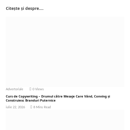
Citește și despre....
Advertoriale
0
Views
Curs de Copywriting – Drumul către Mesaje Care Vând, Conving și
Construiesc Branduri Puternice
iulie 22, 2026
8 Mins Read