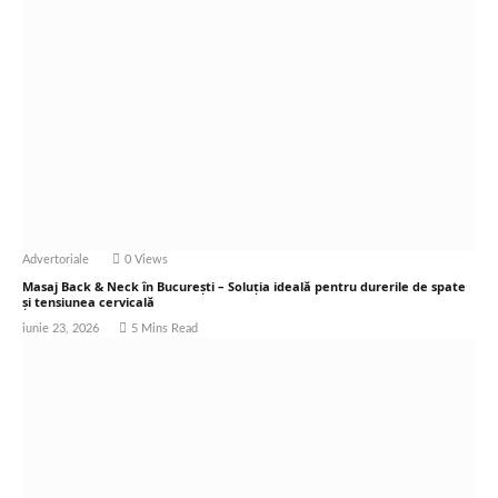
Advertoriale
0
Views
Masaj Back & Neck în București – Soluția ideală pentru durerile de spate
și tensiunea cervicală
iunie 23, 2026
5 Mins Read