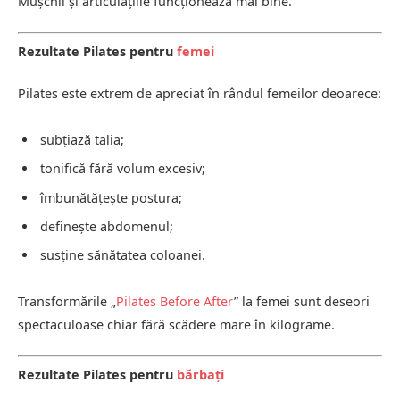
Mușchii și articulațiile funcționează mai bine.
Rezultate Pilates pentru
femei
Pilates este extrem de apreciat în rândul femeilor deoarece:
subțiază talia;
tonifică fără volum excesiv;
îmbunătățește postura;
definește abdomenul;
susține sănătatea coloanei.
Transformările „
Pilates Before After
” la femei sunt deseori
spectaculoase chiar fără scădere mare în kilograme.
Rezultate Pilates pentru
bărbați