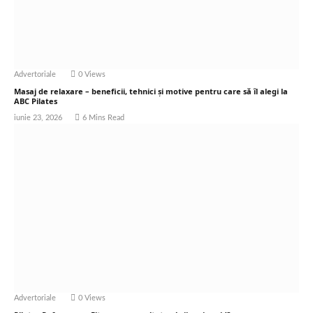
Advertoriale
0
Views
Masaj de relaxare – beneficii, tehnici și motive pentru care să îl alegi la
ABC Pilates
iunie 23, 2026
6 Mins Read
Advertoriale
0
Views