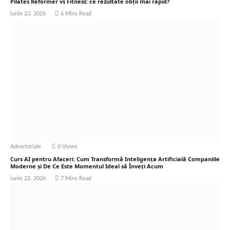
Pilates Reformer vs Fitness: ce rezultate obții mai rapid?
iunie 23, 2026
6 Mins Read
Advertoriale
0
Views
Curs AI pentru Afaceri: Cum Transformă Inteligența Artificială Companiile
Moderne și De Ce Este Momentul Ideal să Înveți Acum
iunie 22, 2026
7 Mins Read