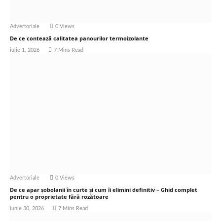
Advertoriale
0
Views
De ce contează calitatea panourilor termoizolante
iulie 1, 2026
7 Mins Read
Advertoriale
0
Views
De ce apar șobolanii în curte și cum îi elimini definitiv – Ghid complet
pentru o proprietate fără rozătoare
iunie 30, 2026
7 Mins Read