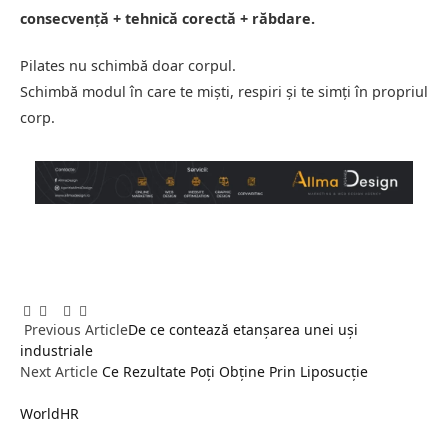
consecvență + tehnică corectă + răbdare.
Pilates nu schimbă doar corpul.
Schimbă modul în care te miști, respiri și te simți în propriul
corp.
Facebook
Twitter
Pinterest
LinkedIn
Tumblr
Email
Previous Article
De ce contează etanșarea unei uși
industriale
Next Article
Ce Rezultate Poți Obține Prin Liposucție
WorldHR
Website