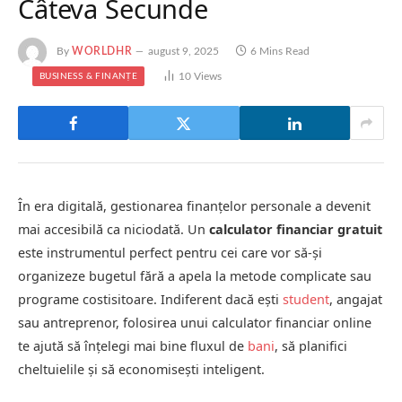
Câteva Secunde
By
WORLDHR
august 9, 2025
6 Mins Read
10
Views
BUSINESS & FINANȚE
În era digitală, gestionarea finanțelor personale a devenit
mai accesibilă ca niciodată. Un
calculator financiar gratuit
este instrumentul perfect pentru cei care vor să-și
organizeze bugetul fără a apela la metode complicate sau
programe costisitoare. Indiferent dacă ești
student
, angajat
sau antreprenor, folosirea unui calculator financiar online
te ajută să înțelegi mai bine fluxul de
bani
, să planifici
cheltuielile și să economisești inteligent.