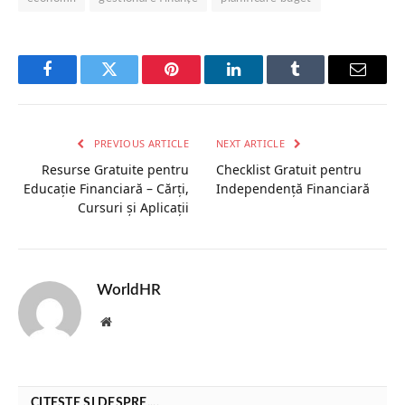
Facebook
Twitter
Pinterest
LinkedIn
Tumblr
Email
PREVIOUS ARTICLE
NEXT ARTICLE
Resurse Gratuite pentru
Checklist Gratuit pentru
Educație Financiară – Cărți,
Independență Financiară
Cursuri și Aplicații
WorldHR
Website
CITEȘTE ȘI DESPRE....