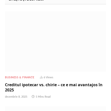
BUSINESS & FINANȚE
6
Views
Creditul ipotecar vs. chirie – ce e mai avantajos în
2025
decembrie 8, 2025
5 Mins Read