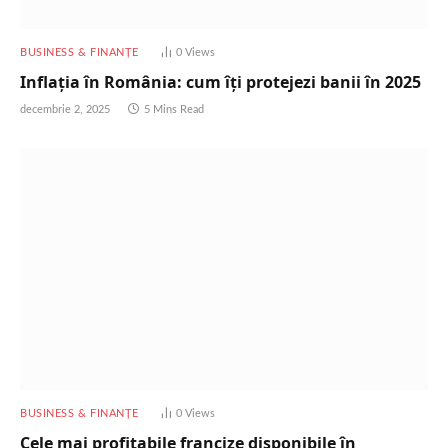
BUSINESS & FINANȚE
0
Views
Inflația în România: cum îți protejezi banii în 2025
decembrie 2, 2025
5 Mins Read
BUSINESS & FINANȚE
0
Views
Cele mai profitabile francize disponibile în