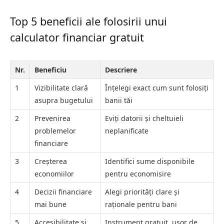
Top 5 beneficii ale folosirii unui
calculator financiar gratuit
Nr.
Beneficiu
Descriere
1
Vizibilitate clară
Înțelegi exact cum sunt folosiți
asupra bugetului
banii tăi
2
Prevenirea
Eviți datorii și cheltuieli
problemelor
neplanificate
financiare
3
Creșterea
Identifici sume disponibile
economiilor
pentru economisire
4
Decizii financiare
Alegi priorități clare și
mai bune
raționale pentru bani
5
Accesibilitate și
Instrument gratuit, ușor de