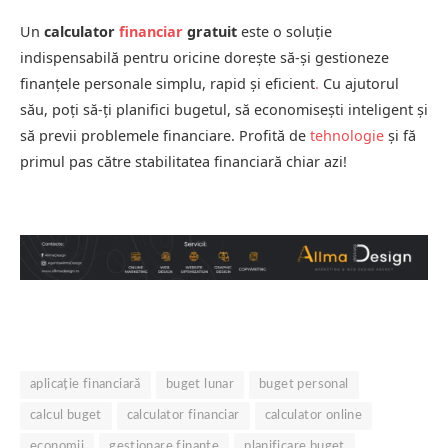
Un
calculator
financiar
gratuit
este o soluție
indispensabilă pentru oricine dorește să-și gestioneze
finanțele personale simplu, rapid și eficient
.
Cu ajutorul
său, poți să-ți planifici bugetul, să economisești inteligent și
să previi problemele financiare. Profită de
tehnologie
și fă
primul pas către stabilitatea financiară chiar azi!
aplicație financiară
buget lunar
buget personal
calcul buget
calculator financiar
calculator online
economii
gestionare finanțe
planificare buget