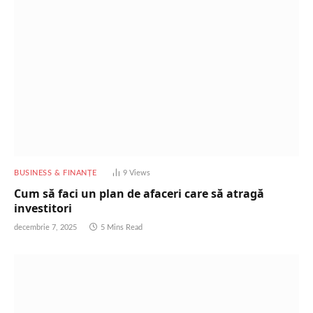
BUSINESS & FINANȚE
9
Views
Cum să faci un plan de afaceri care să atragă
investitori
decembrie 7, 2025
5 Mins Read